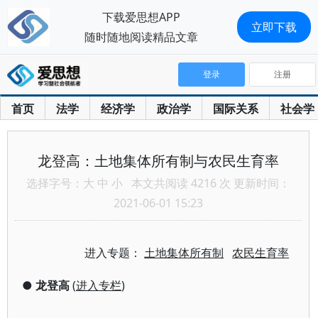
下载爱思想APP
立即下载
随时随地阅读精品文章
登录
注册
首页
法学
经济学
政治学
国际关系
社会学
龙登高：土地集体所有制与农民生育率
选择字号：
大
中
小
本文共阅读 4216 次 更新时间：
2021-06-01 15:23
进入专题：
土地集体所有制
农民生育率
●
龙登高
(
进入专栏
)