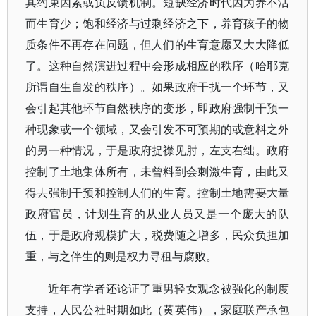
其约束因素或负反馈机制。短缺经济时代因为养不活
而生育少；饱和经济与过剩经济之下，养育孩子的物
质条件不再存在问题，但人们的生育意愿又大大降低
了。这种自然演进过程中会形成相应的秩序（哈耶克
所谓自生自发的秩序）。如果政府干扰一个环节，又
会引起其他环节自然秩序的变形，即政府强制干预一
种现象或一个领域，又会引发不可预期的或意料之外
的另一种情况，于是政府捉襟见肘，左支右绌。政府
控制了土地集体所有，未曾料到会刺激生育，由此又
得去强制干预和控制人们的生育。控制土地需要大量
政府官员，计划生育的从业人员又是一个庞大的队
伍，于是政府规模扩大，税费随之增多，民众负担加
重，与之伴生的则是权力寻租与腐败。
近年有学者还论证了重男轻女观念被强化的制度
支持，人民公社时期如此（黄英伟），家庭联产承包