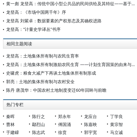
黄一彪 龙登高：传统中国小型公共品的民间供给及其特征——基于清代民国茶亭的研究
龙登高：《市场中国两千年》序
龙登高 刘紫卓：数据要素的产权形态及其确权进路
龙登高：“计量史学译丛”书序
相同主题阅读
龙登高：土地集体所有制与农民生育率
龙登高：土地集体所有制激励农民生育 ——计划生育国策的由来与制度基础 （讨论稿）
史啸虎：粮食大减产下再谈土地集体所有制形成
郭亮：土地的集体所有制与农村安全
陈丹 唐茂华：中国农村土地制度变迁60年回眸与前瞻
热门专栏
秦晖
陈行之
郑永年
龙应台
丁学良
曹林
鄢烈山
傅国涌
陈嘉映
黄宗智
于建嵘
陈志武
徐贲
郭宇宽
马立诚