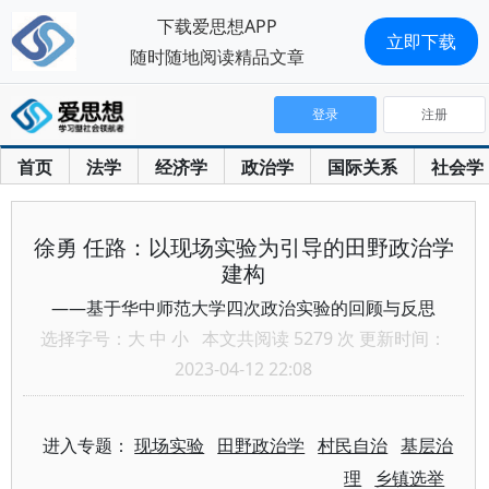
下载爱思想APP
立即下载
随时随地阅读精品文章
登录
注册
首页
法学
经济学
政治学
国际关系
社会学
徐勇 任路：以现场实验为引导的田野政治学
建构
——基于华中师范大学四次政治实验的回顾与反思
选择字号：
大
中
小
本文共阅读 5279 次 更新时间：
2023-04-12 22:08
进入专题：
现场实验
田野政治学
村民自治
基层治
理
乡镇选举