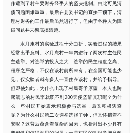
作遭到了村主要财务经手人的坚决抵制。由此可见清
债问题困难重重，最后在县委书记的直接干预下，清
理村财务的工作最后虽然进行了，但由于各种人为障
碍问题并未彻底搞清楚。
水月庵村的实验过程十分曲折，实验过程的结果
经常出乎意料。水月庵村一年内进行了两次村主任民
主选举。对选举的投入之大，选举的民主程度之高、
程序之严格，不仅在该村前所未有，在全国可能也少
见，仅实验者就有多人一直住在该村，并给予指导。
但即使如此，为什么出现了村民寄予厚望，本人也踌
躇满志的村民李就职不到200天便坚辞其职呢？为什
么一些村民开始表示积极参与选举，后又积极逃避
呢？为什么村民第二次选举选择了钟，但又怀揣着不
安呢？这背后蕴含着复杂的因素，也折射出不少具有
普遍性和值得深思的问题：一是村民的积极参与意向