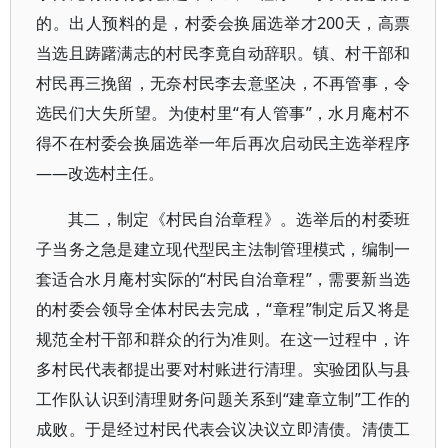
的。出人预料的是，村委会换届选举才200天，高票
当选且踌躇满志的村民李竟自动辞职。镇、村干部和
村民再三挽留，无奈村民李去意坚决，不再管事，令
选民们大失所望。为使村里“有人管事”，水月庵村不
得不在村委会换届选举一年后再次启动民主选举程序
——改选村主任。
其二，制定《村民自治章程》。选举后的村委班
子当务之急是建立现代型民主法制管理模式，编制一
套适合水月庵村实际的“村民自治章程”，需要新当选
的村委会领导全体村民去完成，“章程”制定后又将是
规范全村干部和群众的行为准则。在这一过程中，许
多村民代表都提出要对村账进行清理。实验团队与县
工作队认识到清理财务问题关系到“建章立制”工作的
成败。于是经过村民代表会议决议立即清债。清债工