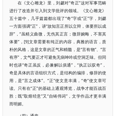
在《文心雕龙》里，刘勰对“奇正”这对军事范畴
进行了改造并引入到文学批评的领域。《文心雕龙》
五十篇中，几乎篇篇都出现了“奇”字或“正”字，刘勰
一方面强调“正”，讲“故知言正所以立辩，体要所以成
辞”，“虽精义曲微，无伤其正言；微辞婉晦，不害其
体要”，[9]文章需要有纯正的内容，典雅的语言，质
朴的风格，这是文章的正气和精髓，是“言有物”、“言
有序”，文气要正才可避免无病呻吟或空洞乏味。但同
时也讲“奇正虽反，必兼解以俱通”，“执正以驭奇”，
奇是具体的言语组织方式，是结构的编排，修辞的使
用，是“言之成体”。“正”使文意丰满，“奇”使文章可
读。只有在“正”的基础上通观博览，战争才能百战百
胜；既“取熔经意”又“自铸伟词”，文学作品才更丰满
而明媚。
（四）通变