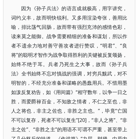
因为《孙子兵法》的语言成就极高，用字讲究，
词约义丰，故而明快锐利。又多用渲染夸张，善用比
喻，排比荡气回肠，故而带有强烈充沛的感情色彩，
读来莫之能御。战争需要精细的准备和谋划，所以作
者不遗余力地对善守善攻者进行赞叹，“明君”、“良
将”的聪明才智作为战争取得胜利的关键被反复颂扬，
始终不绝于耳。兵者乃死生之大事，故而《孙子兵
法》全书始终不忘对慎战的强调，对穷兵黩武，对不
明智的，不经充分准备和谋略的愚蠢用兵。不惜用墨
如泼反复劝告，如《用间篇》“相守数年，以争一日之
胜，而爱爵禄百金，不知敌之情者，不仁之至也，非
人之将也，非主之佐也，非胜之主也。”，毕竟“亡国
不可以复存，死者不可以复生”[20]，“非人之将”、“非
主之佐”、“非胜之主”的用语不可谓不严重，甚至带上
了几分怒斥的味道，《作战篇》“力屈，财殚，中原内