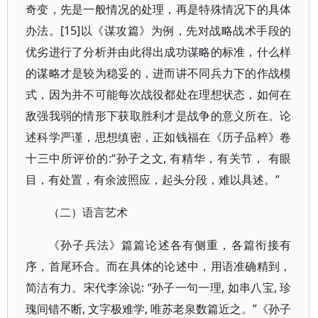
奇变，先是一般情况的处理，再是特殊情况下的具体
办法。[15]以《谋攻篇》为例，先对战略战术手段的
优劣进行了分析并由此得出成功谋略的标准，什么样
的谋略才是较为稳妥的，进而讲不同兵力下的作战模
式，因为并不可能每次战役都处在理想状态，如何在
敌强我弱的情形下获取胜利才是战争的意义所在。论
述科学严谨，思想缜密，正如钱福在《历子品粹》卷
十三中所评价的:“孙子之文, 有精华，有关节， 有眼
目，有处置，有余波照应，起头分段，难以具述。”
（二）语言艺术
《孙子兵法》篇篇论述各有侧重，各篇衔接有
序，首尾环合。而在具体的论述中，用语准确精到，
简洁有力。宋代李涂说: “孙子一句一理, 如串八宝, 珍
瑰间错不断, 文字极难学, 唯苏老泉数篇近之。”《孙子