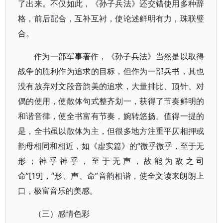
了出来。不仅如此，《孙子兵法》还交错使用多种辞
格，前后配合，互补互衬，使论述鲜明有力，珠联璧
合。
作为一部军事著作，《孙子兵法》当然是以取得
战争的胜利作为追求的目标，但作为一部兵书，其也
没有放弃对文段音韵美的追求，大量排比、顶针、对
偶的使用，使散体句式整齐划一，获得了节奏鲜明的
和谐音律，使全书富有节奏，婉转悠扬。值得一提的
是，全书虽以散体为主，但很多地方注重平仄相押或
韵母相同和相近，如《虚实篇》的“微乎微乎，至于无
形；神乎神乎，至于无声，故能为敌之司
命”[19]，“形、声、命”音韵相谐，使全文读来朗朗上
口，极富音乐的美感。
（三）感情色彩