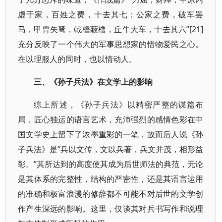
虚于家，百姓之费，十去其七；公家之费，破车罢
马，甲胄矢弩，戟檐蔽橹，丘牛大车，十去其六”[21]
充分反映了一个伟大的军事思想家的惜物爱民之心。
在以理服人的同时，也以情动人。
三、《孙子兵法》在文学上的影响
综上所述，《孙子兵法》以精密严整的谋篇布
局，匠心独运的语言艺术，充沛强烈的感情色彩在中
国文学史上留下了浓墨重彩的一笔，故而后人说《孙
子兵法》是“兵以文传，文以兵著，兵文并茂，相形益
彰。”其所达到的高度使其成为后世师法的典范，无论
是其体系的完整性，结构的严密性，还是其语言运用
的准确和极富浪漫的修辞都不可能不对后世的文学创
作产生深远的影响。这里，仅谈其对兵书写作和说理