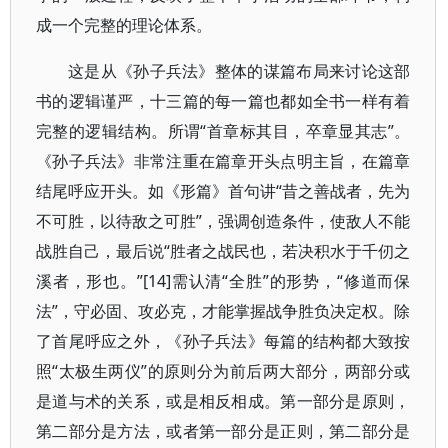
成一个完整的理论体系。
这是从《孙子兵法》整体的谋篇布局来讨论这部
书的逻辑谨严，十三篇的每一篇也都如全书一样有着
完整的逻辑结构。所谓“首章标其目，卒章显其志”。
《孙子兵法》非常注重在篇章开头点明主旨，在篇章
结尾呼应开头。如《形篇》首句讲“昔之善战者，先为
不可胜，以待敌之可胜”，强调创造条件，使敌人不能
战胜自己，最后说“胜者之战民也，若决积水于千仞之
溪者，形也。”[14]需认清“全胜”的形势，“修道而保
法”，守必固、攻必克，才能掌握战争胜负决定权。除
了首尾呼应之外，《孙子兵法》每篇的结构都大致按
照“太极生两仪”的原则分为前后两大部分，两部分或
是道与术的关系，或是相反相成。第一部分是原则，
第二部分是方法，或者第一部分是正则，第二部分是