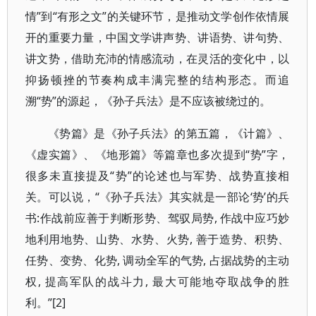
情”到“有形之文”的关键环节，是推动文学创作依情展
开的重要力量，中国文学讲声势、讲语势、讲句势、
讲文势，借助充沛的情感流动，在灵活的变化中，以
抑扬顿挫的节奏构成丰满完整的结构形态。而追
溯“势”的源起，《孙子兵法》是不应该被绕过的。
《势篇》是《孙子兵法》的第五篇，《计篇》、
《虚实篇》、《地形篇》等篇章也多次提到“势”字，
很多未直接提及“势”的论述也与军势、战势直接相
关。可以说，“《孙子兵法》其实就是一部论‘势’的兵
书:作战前应善于判断形势、驾驭局势, 作战中应巧妙
地利用地势、山势、水势、火势, 善于造势、积势、
任势、变势、化势, 调动全军的气势, 占据战势的主动
权, 提高军队的战斗力, 最大可能地夺取战争的胜
利。”[2]