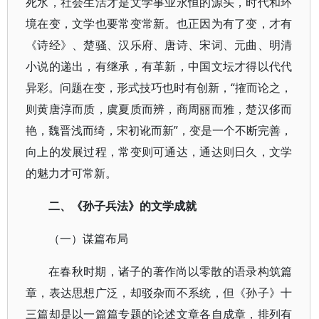
死水，社会生活才是文学事业永恒的源头，时代和环
境在变，文学也要常变常新。也正因为有了变，才有
《诗经》、楚骚、汉乐府、唐诗、宋词、元曲、明清
小说的递出，有继承，有革新，中国文坛才得以代代
异彩。问题在变，形式技巧也时有创新，“搉而论之，
则黄唐淳而质，虞夏质而辨，商周丽而雅，楚汉侈而
艳，魏晋浅而绮，宋初讹而新”，变是一个不断完善，
向上的发展过程，常变则可通达，通达则日久，文学
的魅力才可常新。
二、《孙子兵法》的文学成就
（一）谋篇布局
在春秋时期，诸子的著作尚以零散的语录构筑篇
章，表达思想广泛，却驳杂而不系统，但《孙子》十
三篇却是以一篇篇专题的论述文章各自成章，排列有