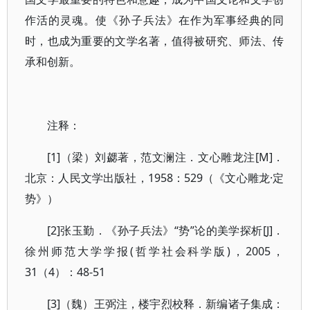
作活的灵魂。使《孙子兵法》在作为军事经典的同
时，也成为重要的文学名著，值得被研究、师法、传
承和创新。
注释：
[1]（梁）刘勰著，范文澜注．文心雕龙注[M]．
北京：人民文学出版社，1958：529（《文心雕龙·定
势》）
[2]张玉勤．《孙子兵法》“势”论的美学探析[J]．
徐州师范大学学报(哲学社会科学版)，2005，
31（4）：48-51
[3]（魏）王弼注，楼宇烈校释．新编诸子集成：