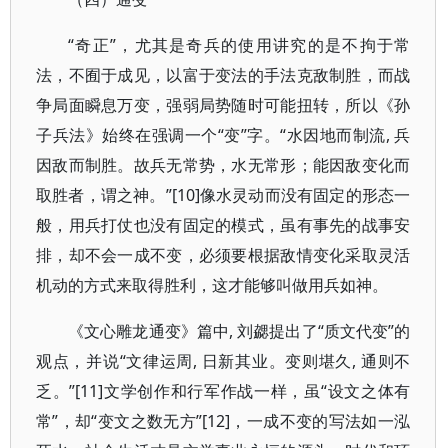
“奇正”，尤其是奇兵的使用讲究的是不拘于常
法，不囿于成见，以富于变法的手法克敌制胜，而战
争局面瞬息万变，强弱局势随时可能扭转，所以《孙
子兵法》始终在强调一个“变”字。“水因地而制流, 兵
因敌而制胜。故兵无常势，水无常形；能因敌变化而
取胜者，谓之神。”[10]像水灵动而没有固定的形态一
般，用兵打仗也没有固定的模式，虽有事先的战事安
排，却不会一成不变，必须要根据敌情变化采取灵活
机动的方式来取得胜利，这才能够叫做用兵如神。
《文心雕龙通变》篇中, 刘勰提出了“质文代变”的
观点，并说“文律运周, 日新其业。变则堪久, 通则不
乏。”[11]文学创作和行军作战一样，虽“设文之体有
常”，却“变文之数无方”[12]，一成不变的写法如一泓