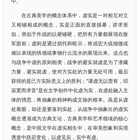
中。
在古典美学的概念体系中，虚实是一对相互对立
又相辅相成的概念，实是正面的直接描摹，讲求形
似，类似于作战的以硬碰硬，把所有力量都展现在敌
军面前；虚则是通过烘托和暗示，将或宏大或细微或
难以表现的情感或事物行云流水的展现出来。这点也
与战争中虚的原则相类，战争的避实就虚是为了潜藏
力量，避实就虚，使对方实处的力量无处可用，最后
获得的是己方实际意义上的胜利；“课虚无以责有，叩
寂寞而求音”是在文学创作中化虚为实，在虚处融入主
体的情思，将抽象的精神构成文脉的根本。虽是从虚
处着眼，却还是要落到实处，从战争中抽象出的虚实
概念逐渐成为古典文论，古典美学和艺术领域的核心
概念，是中国文学在虚实相生中，在审美想象和实境
诱发中跌宕变化，以虚见实，实中有虚。