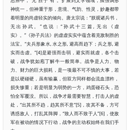
思辨中，“无”胜于“有”。扩展到文学领域，虽强调形
神统一，但神重于形，意境、气韵、性灵，妙趣都带
着明显的尚虚轻实的倾向。唐太宗说：“朕观诸兵书，
无出孙武。”也说：“孙武十三篇, 无出《虚
实》。”《孙子兵法》的虚虚实实中蕴含着克敌制胜的
法宝。“夫兵形象水, 水之形, 避高而趋下；兵之形, 避
实而击虚。”[4]是避强而击弱，避实而就虚，各个击
破，战争犹如庖丁解牛一般简单。战争是人力、物
力、财力的巨大损耗，是一项最不可不慎的大事，若
是以硬碰硬，虽有输赢，但双方同样都会流血漂杵，
损失惨重；若是明显为弱势的一方，鸡蛋碰石头，恐
怕全军覆没。所以，战争才最需要智慧，打击人的虚
处，“出其所不趋，趋其所不意”[5]，攻其不备，方可
诱惑敌人，打乱其阵脚，“致人而不致于人”[6]，使敌
军在被动的情况下行动，战争的主动权始终在我们手