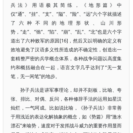
兵法》用语极其简练，《地形篇》中
仅“通”、“挂”、“支”、“隘”、“险”、“远”六个字就描述
了六种不同的地理形状、山川形
势，“走”、“弛”、“陷”、“崩”、“乱”、“北”也是六个字
道出了六种败军的原因[16]，然后又以明确的定义有
效地避免了汉语多义性所造成的不确定性，创造出一
套精整严密的兵学概念体系，各种战争问题以高度集
约和概括融合在一起，语言文字几乎达到了“无一复
笔，无一闲笔”的地步。
孙子兵法是讲军事理论，却并不刻板，比喻、夸
张、排比、对偶、反问，各种修辞手法的运用如星汉
灿烂，一气呵成。比如说比喻，《孙子兵法》非常善
于用浅近的表达化解抽象的概念，如《势篇》用“激水
漂石”来喻势，速度对于发挥战斗威力的重要作用显而