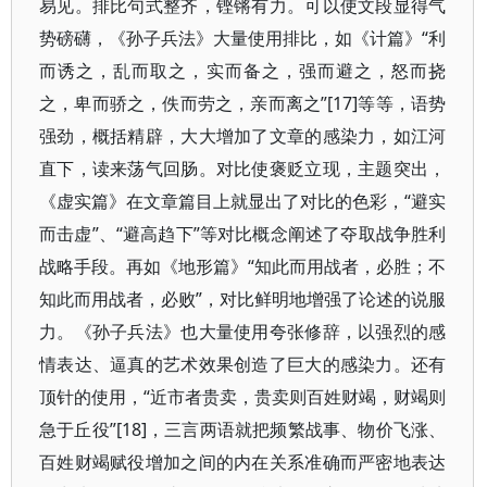
易见。排比句式整齐，铿锵有力。可以使文段显得气
势磅礴，《孙子兵法》大量使用排比，如《计篇》“利
而诱之，乱而取之，实而备之，强而避之，怒而挠
之，卑而骄之，佚而劳之，亲而离之”[17]等等，语势
强劲，概括精辟，大大增加了文章的感染力，如江河
直下，读来荡气回肠。对比使褒贬立现，主题突出，
《虚实篇》在文章篇目上就显出了对比的色彩，“避实
而击虚”、“避高趋下”等对比概念阐述了夺取战争胜利
战略手段。再如《地形篇》“知此而用战者，必胜；不
知此而用战者，必败”，对比鲜明地增强了论述的说服
力。《孙子兵法》也大量使用夸张修辞，以强烈的感
情表达、逼真的艺术效果创造了巨大的感染力。还有
顶针的使用，“近市者贵卖，贵卖则百姓财竭，财竭则
急于丘役”[18]，三言两语就把频繁战事、物价飞涨、
百姓财竭赋役增加之间的内在关系准确而严密地表达