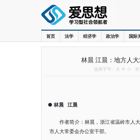
首页
法学
经济学
政治学
国际
林晨 江晨：地方人
选择字号：
大
中
小
本文
●
林晨
江晨
作者简介：林晨，浙江省温岭市人
市人大常委会办公室干部。