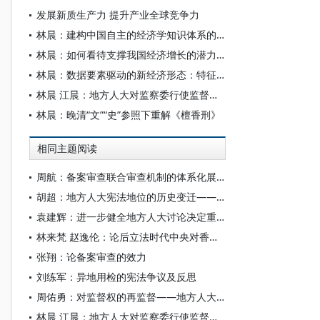
发展新质生产力 提升产业全球竞争力
林晨：建构中国自主的经济学知识体系的科学指引
林晨：如何看待支撑我国经济增长的潜力和动力
林晨：数据要素驱动的新经济形态：特征及优势
林晨 江晨：地方人大对监察委行使监督权的正当性及其实现
林晨：晚清“文”“史”参照下重解《檀香刑》
相同主题阅读
周航：备案审查联合审查机制的体系化展开
胡超：地方人大宪法地位的历史变迁——兼论地方性法规的性质与特征
袁建辉：进一步健全地方人大讨论决定重大事项的机制
林来梵 赵逸伦：论后立法时代中央对香港特区维护国家安全事务的监督权
张翔：论备案审查的效力
刘练军：异地用检的宪法争议及反思
周佑勇：对监督权的再监督——地方人大监督地方监察委员会的法治路径
林晨 江晨：地方人大对监察委行使监督权的正当性及其实现