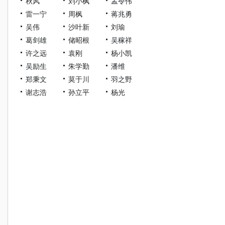
秋风
刘小枫
孟令伟
雷一宁
周枫
蒋兆勇
吴伟
沙叶新
刘瑜
葛剑雄
储昭根
吴稼祥
许之远
袁刚
杨小凯
吴励生
朱学勤
潘维
郑秉文
莫于川
羽之野
谢志浩
孙立平
杨光