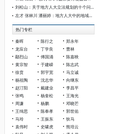
刘松山：关于地方人大立法规划的十个问题
左才 张林川 潘丽婷：地方人大中的地域代表现象探析——基于五省市人大代表建议的内容分析
热门专栏
秦晖
陈行之
郑永年
龙应台
丁学良
曹林
鄢烈山
傅国涌
陈嘉映
黄宗智
于建嵘
陈志武
徐贲
郭宇宽
马立诚
杨祖陶
沈志华
向继东
赵汀阳
戴建业
李昌平
张鸣
杨奎松
王海光
周濂
杨鹏
邓晓芒
王缉思
陈奉孝
郭世佑
马玲
王振东
狄马
袁伟时
史啸虎
熊培云