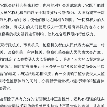
，它既会给社会带来利益，也可能对社会造成危害；它既可能维
人民的权利和自由以至于制造奴役和恐怖(6)。孟德斯鸠主张对
制约权力的手段，使他们彼此之间相互制衡。“一切有权力的人
条经验。有权力的人们使用权力一直到遇有界限的地方才休
对监察委的权力进行监督制约，使其在合理界限内行使权力。
“国家行政机关、审判机关、检察机关都由人民代表大会产生，对
机关、监察机关、审判机关、检察机关都由人民代表大会产生，
明文规定了监察委受人大监督的事实，明确了人大的监督对象从
委两院”。同时监察法第五十三条第一款“各级监察委员会应当接
督”的规定，与宪法规定相衔接，再一次明确了监察委受人大监
国特色监察体制的同时，亦着眼于健全权力运行制约和监督体
治要求。
的监督除了具有充分的法理和法律正当性外，还具有很强的现实
质的职权因缺乏到位的监督而失控造成严重贪腐的案例。从有关