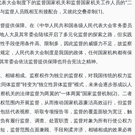
代表大会制度下的监督国家机关和监督国家机关工作人员的“二
关与监督人员既相互衔接配合，又彼此交叠牵制(1)。
监督提供保障。在《中华人民共和国各级人民代表大会常务委员
各地人大及其常委会陆续开启了多元化监督的探索之路，但实践
刚性手段使用条件高、限制多，因此监督的威慑力不足，故监察
法规定，人民代表大会制度是我国的政体，任何国家机构都有保
其常委会依法监督提供保障也符合宪法之精神。
充、相辅相成。监察权作为独立的监督权，对我国传统的权力监
同体监督”转变为“独立性异体监督”模式，未来会逐步形成以人
机关的法律监督为两翼的“一体两翼”国家监督机制(2)。二者
职权范围内开展监督，从而推动国家机器廉洁高效运行，但监督
式包括代表视察、听取专项报告等，监督的覆盖面较为宽泛，触
要负有履行监督、调查、处置职责，监督对象为所有行使公权力
补短，监督范围点面兼顾、手段刚柔并济，相辅相成的效果必将