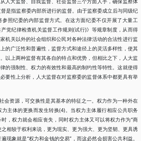
，从人大监督、自我监督、社会监督三个方面人手，确保监察体
我监督是指监察委内部所进行的监督。由于监察委成立后与同级纪
将参照纪委的内部监督方式。在这方面纪委不仅开展了大量工
产党纪律检查机关监督工作规则(试行)》等规章制度，从而得
国家机关以外的社会组织和公民对各种法律活动的合法性进行监
响上的广泛性和普遍性，监督方式和途径上的灵活多样性，使其
分。以上两种监督有其各自的特点和优势，但相比之下，人大监
法律的强制性、权力的有效性和最高的制约性等特性。这就使得
实必要性上分析，人大监督在对监察委的监督体系中都更具有举
的社会资源，可交换性是其基本的特征之一。权力作为一种外在
力主体的更换而发生转换(4)。当权力主体履行相应公共职务
务时，权力就会相应丧失，同时权力主体又可以将权力作为“商
使之相较于权利来说，更为现实、更为强大、更为坚韧、更具诱
普遍现象就是“权力和金钱的交易”，而这必然会损害公共利益。