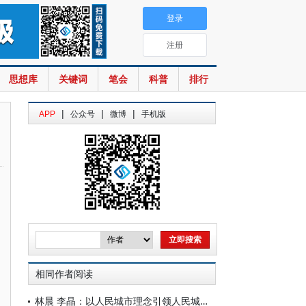
登录
注册
思想库
关键词
笔会
科普
排行
|
|
|
APP
公众号
微博
手机版
相同作者阅读
林晨 李晶：以人民城市理念引领人民城市建设