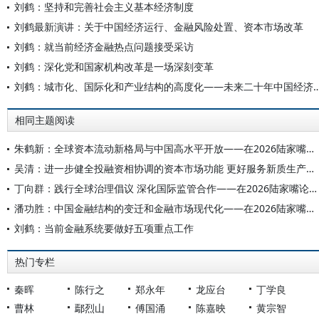
刘鹤：坚持和完善社会主义基本经济制度
刘鹤最新演讲：关于中国经济运行、金融风险处置、资本市场改革
刘鹤：就当前经济金融热点问题接受采访
刘鹤：深化党和国家机构改革是一场深刻变革
刘鹤：城市化、国际化和产业结构的高度化——未来二十年中国经济发
相同主题阅读
朱鹤新：全球资本流动新格局与中国高水平开放——在2026陆家嘴论坛上的主题演讲
吴清：进一步健全投融资相协调的资本市场功能 更好服务新质生产力和经济高质量发展——在2026陆家嘴论坛上的主题演讲
丁向群：践行全球治理倡议 深化国际监管合作——在2026陆家嘴论坛上的开幕辞
潘功胜：中国金融结构的变迁和金融市场现代化——在2026陆家嘴论坛上的主题演讲
刘鹤：当前金融系统要做好五项重点工作
热门专栏
秦晖
陈行之
郑永年
龙应台
丁学良
曹林
鄢烈山
傅国涌
陈嘉映
黄宗智