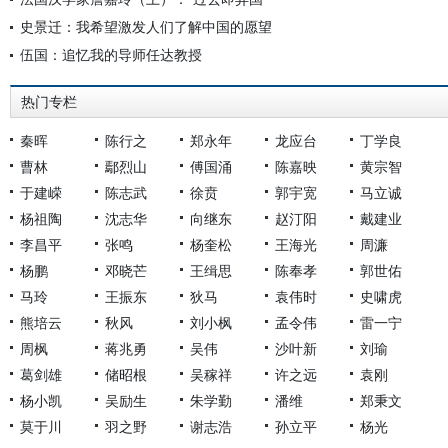
史景迁：我希望激发人们了解中国的愿望
伍国：追忆我的导师任达教授
热门专栏
秦晖
陈行之
郑永年
龙应台
丁学良
曹林
鄢烈山
傅国涌
陈嘉映
黄宗智
于建嵘
陈志武
徐贲
郭宇宽
马立诚
杨祖陶
沈志华
向继东
赵汀阳
戴建业
李昌平
张鸣
杨奎松
王海光
周濂
杨鹏
邓晓芒
王缉思
陈奉孝
郭世佑
马玲
王振东
狄马
袁伟时
史啸虎
熊培云
秋风
刘小枫
孟令伟
雷一宁
周枫
蒋兆勇
吴伟
沙叶新
刘瑜
葛剑雄
储昭根
吴稼祥
许之远
袁刚
杨小凯
吴励生
朱学勤
潘维
郑秉文
莫于川
羽之野
谢志浩
孙立平
杨光