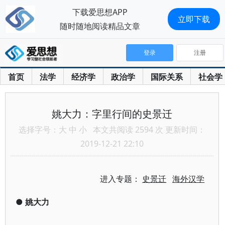
下载爱思想APP
立即下载
随时随地阅读精品文章
登录
注册
首页
法学
经济学
政治学
国际关系
社会学
姚大力：字里行间的史景迁
选择字号：
大
中
小
本文共阅读 2594 次 更新时间：
2019-12-21 22:10
进入专题：
史景迁
海外汉学
●
姚大力