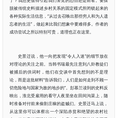
了？我想更值得引起我们警觉的恐怕还是前者。要摆
脱被传统史料描述乡村关系的固定模式所闭锁起来的
各种实际生活信息，“从过去召唤出那些穷人和为人遗
忘者的生活”，做起来比我们想象中要难得多。作者的
成功尝试之所以特别可贵，道理也正在这里。
史景迁说，他一向把发现“令人入迷”的细节放在
对理论的关注之前。当韩书瑞最先注意到八卦教徒们
被捕后的供词时，他们在交谈中首先想到的不是理
论，而是这批材料“告诉我们，人们是如何走到不顾一
切危险地与国家为敌的地步的”。彭慕兰读到的史料反
映出，淮北受雇用的看守人夜里坐在田间沟渠上，随
时准备对付前来偷割庄稼的盗贼们。史景迁马上说，
从这里你可以体察出一个深陷赤贫和绝望的农村社