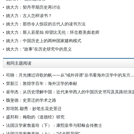
姚大力：契丹早期历史再讨论
姚大力：古人怎样读书？
姚大力：那些令人惊叹的古代人的读书方法
姚大力：斯人若星灿 仰望比无伦：怀念蔡美彪老师
姚大力：中国历史上的两种国家建构模式
姚大力：“故事”在历史研究中的意义
相同主题阅读
司聃：月光拂过诗歌的帆——从“域外诗谭”丛书看海外汉学中的东方吟咏
荣新江：敦煌学百年：海外汉学的奉献
崔华杰：从历史理解中国：近代来华西人的中国历史书写及其路径演
魏斐德：史景迁的学术之路
郑培凯 鄢秀：妙笔生花史景迁
盛邦和：梅勒的《道德经》研究
法国汉学家詹嘉玲（下）：康熙皇帝与耶稣会传教士
法国汉学家詹嘉玲（上）：“过去即异国”