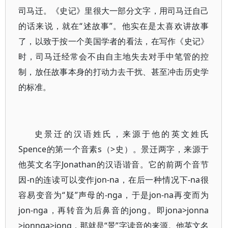
司马迁。《史记》里很大一部分文字，用司马迁自己
的话来说，就在“述故事”。他实在是太喜欢讲故事
了，以致于按一个美国学者的看法，在写作《史记》
时，司马迁经常会不由自主地失去对手中笔管的控
制，放任故事本身的打动力去干扰、甚至冲击历史学
的标准。
史景迁的汉语姓氏，来源于他的英文姓氏
Spence的第一个音素s（>史）。景迁两字，来源于
他英文名字Jonathan的汉语谐音。它的前两个音节
因-n的连读可以变作jon-na，在后一种情况下-na很
容易变音为“疑”声母的-nga，于是jon-na再变而为
jon-nga，再转音为后鼻音的jong。即jona>jonna
>jonnga>jong，那就是“景”字读音的来源。他英文名