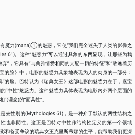
魔力(mana)①的魅惑，它使“我们完全迷失于人类的影像之
logies 61)。这种“魅惑力”可以通过具象的东西显现，让那些为我
弃”，它具有“与典雅情爱相同的支配一切的特征”和“散逸着历
在《嘉宝的脸》中，电影的魅惑力具象地表现为人的肉身的一部分：
具”的脸。巴特认为《瑞典女王》这部电影的魅惑力在于，嘉宝
的“中性”魅惑力。这种魅惑力具体表现为电影内外两个层面的
”(理念)的“面具性”。
性别的(Mythologies 61)，是一种介于默认的两性结构之
即性属既非阳性也非阴性。这正是巴特对中性作结构性定义的第一个领域
富有传奇色彩和备受争议的瑞典女王克里斯蒂娜的生平，能帮助我们更深