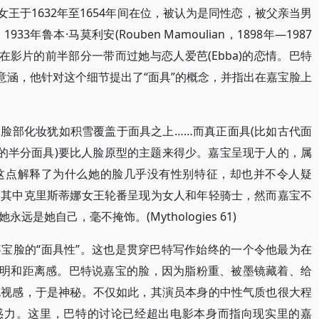
女王于1632年至1654年间在位，被认为是同性恋，被父亲当男
鲁本·马莫利安(Rouben Mamoulian，1898年—1987
影片的前半部分一带而过她与恋人爱芭(Ebba)的恋情。巴特
意涵，他针对这个细节提出了“面具”的概念，并指出在嘉宝脸上
脸部化妆犹如积雪覆盖于面具之上……而真正面具(比如古代面
利的半分面具)要比人脸原型的主题来得少。嘉宝呈现于人的，属
这点解释了为什么她的脸几乎没有性别特征，却也并不令人疑
，其中克里斯蒂娜女王轮番呈现为女人和年轻骑士，然而嘉宝不
是她自己，毫不掩饰。(Mythologies 61)
宝脸的“面具性”。这也是贯穿巴特写作始终的一个令他最为在
透明和距离感。巴特说嘉宝的脸，因为脂粉重、被墨镜藏着、给
既视感，于是神秘。不仅如此，其演员本身的中性气质也很大程
魅惑力。这里，巴特的讨论已经超出电影本身而指向现实里的嘉