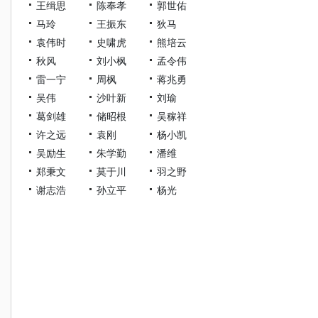
王缉思
陈奉孝
郭世佑
马玲
王振东
狄马
袁伟时
史啸虎
熊培云
秋风
刘小枫
孟令伟
雷一宁
周枫
蒋兆勇
吴伟
沙叶新
刘瑜
葛剑雄
储昭根
吴稼祥
许之远
袁刚
杨小凯
吴励生
朱学勤
潘维
郑秉文
莫于川
羽之野
谢志浩
孙立平
杨光