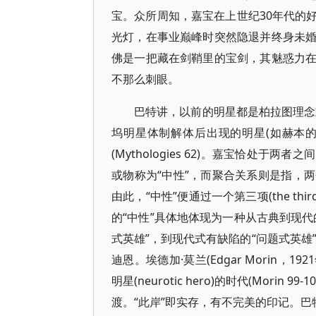
宝。众所周知，嘉宝在上世纪30年代的
光灯，在事业巅峰时突然隐退并终身未
佛是一把藏在剑鞘里的宝剑，其魅惑力
不那么刺眼。
巴特讲，以前的明星都是柏拉图理念式的，
坞明星体制解体后出现的明星(如赫本的脸)拥有
(Mythologies 62)。嘉宝恰处
或物称为“中性”，而聚合关系则是指，
由此，“中性”便通过一个第三项(the third
的“中性”具体地体现为一种从古典到现
式英雄”，到现代式有缺陷的“问题式英雄
迪恩。埃德加·莫兰(Edgar Morin
明星(neurotic hero)的时代(Mori
渡。“此岸”即实存，有不完美的印记。巴