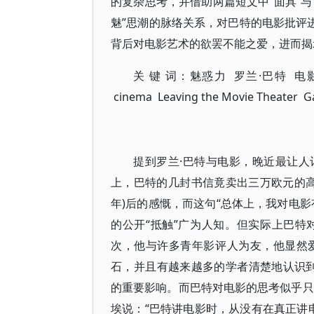
的复杂思考，并借助两篇短文中“面具”与
魅”思潮的脉络关系，对巴特的电影批评
背后对电影艺术的欲罢不能之爱，进而揭
关 键 词：魅惑力 罗兰·巴特 电影 《
cinema Leaving the Movie Theater G
提到罗兰·巴特与电影，晚近最让人记
上，巴特的几封书信竟卖出三万欧元的高
年)后的感慨，而这句“总体上，我对电
的公开“抵触”广为人知。但实际上巴
次，他与许多青年影评人为友，他显然
石，并且有越来越多的学者清楚地认识到安德
的重要影响。而巴特对电影的思考似乎只
埃说：“巴特讲电影时，从没有在真正讲电影。”