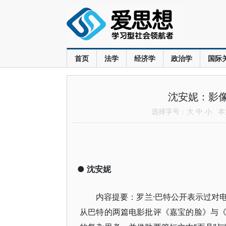
首页
法学
经济学
政治学
国际
沈安妮：影像
选择字号：
大
中
小
本文
●
沈安妮
内容提要：罗兰·巴特公开表示过对
从巴特的两篇电影批评《嘉宝的脸》与