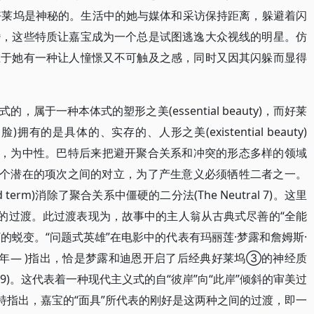
好莱坞是神秘的。生活中的她与媒体和采访保持距离，躲避着闪
婚，这些特质让嘉宝成为一个总是试图逃逸大众视线的明星。仿
在于她有一种让人憧憬又不可触及之感，同时又因其闪躲而显得
属于一种本体式的塑形之美(essential beauty)，而好莱
的是具体的、实存的、人形之美(existential beauty)
于两者之间，为中性。巴特后来把避开聚合关系和冲突的形态多样的领域
两个潜在的项次之间的对立，为了产生意义必须牺牲二者之一。
 term)消除了聚合关系中僵硬的二分法(The Neutral 7)。这里
代的过渡。此过渡表现为，故事中的主人翁从古典式尽善的“全能
”的蜕变。“问题式英雄”在电影中的代表有玛丽莲·梦露和詹姆斯·
，1921年— )指出，恰是梦露和迪恩开启了后经典好莱坞③的神经质
n 99-109)。这代表着一种现代主义式的自“彼岸”向“此岸”倾斜的审美过
特指出，嘉宝的“面具”所代表的刚好是这两种之间的过渡，即一