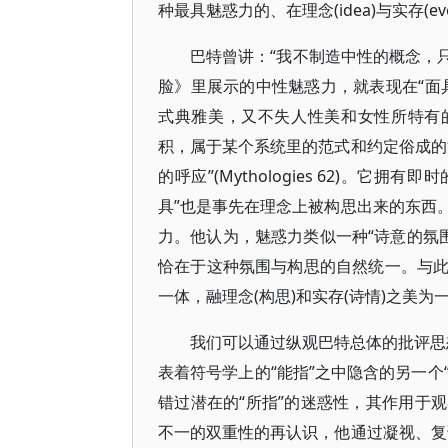
种最具魅惑力的、在理念(idea)与实存(e
巴特曾讲：“我不制造中性的概念，只展示
脸》里展示的中性魅惑力，就表现在“面
式典雅美，又不失人性美和女性所特有
积，属于某个系统里的范式和约定俗成的
的呼应”(Mythologies 62)。它
具”也是事先在理念上被构思出来的东西
力。他认为，魅惑力类似一种“诗意的氛围
恰在于这种氛围与构思的自然统一。与
一体，融理念(构思)和实存(诗情)之美为
我们可以通过纵观巴特总体的批评思想
表着符号学上的“能指”之中隐含的另一个
错过潜在的“所指”的迷惑性，其作用于
不一的双重性的再认识，他通过凝视、复