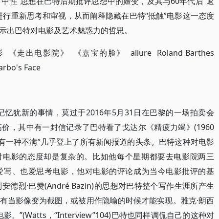
“中性”思想在巴特后期批评思想中的嬗变，及其与60年代后“返
进行重新思考和审视，从而阐释隐藏在巴特“抵触”电影这一态度
示出巴特对电影及艺术魅惑力的哲思。
走出电影院》 《嘉宝的脸》 allure Roland Barthes
arbo's Face
忆犹新的事情，莫过于2016年5月31日在巴黎的一场拍卖会
价，其中有一封信记录了巴特看了戈达尔《精疲力竭》(1960
影有一种不满”几乎登上了所有新闻报道的头条。巴特这种对电影
特对电影的态度却是复杂的。比如他每个星期都要去电影院两三
爱写、也爱思考电影，他对电影的评论成为当今电影批评的基
烈·巴赞(André Bazin)的思想对巴特整个写作生涯所产生
有当影像变为截图，或被用作隐喻的时候才能实现。雅克·朗西
(Watts，“Interview”104)巴特也同样调侃自己的这种对