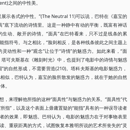
vent)之间的中性美。
各式的中性。”(The Neutral 11)可以说，巴特在《嘉宝的
具”底下流动的诗情里。这是一种静中有动的平衡，既富有神话
的生动、敞开的诗情。“面具”在巴特看来，只不过是线条的累
能指符号。与之相比，“脸则相反，是各种线条彼此之间主题上
拥有即时的灵动性和一种“观念”让位于“诗情”的魅惑力。如此来看，“面
。塔可夫斯基在《雕刻时光》中，也提到了电影中的诗情与魅惑
”的自然形成，不需要营造(210)。塔科夫斯基的电影魅惑力，
此相似，巴特认为，嘉宝的脸所散发的魅惑力，就在于她的自然
一体。
，来理解他所指的这种“面具性”与魅惑力的关系。“面具性”代
“所指”，以及这个表面上毋庸置疑的“能指”具有的一种误导读者
观者的效果，即魅惑。巴特认为，电影的魅惑力在于对事物表里
读、重获距离的方式，试图恢复本雅明所说的艺术所丧失的“灵