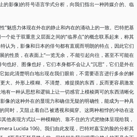
静止的影像)的符号语言学式分析，向我们指出一种跨媒介的、临
中性”魅惑力体现在外在的静止和内在的涌动上的一致。巴特把基
一个处于双重意义层面之间的“临界点”的概念联系起来，称其
ility)。巴特认为，影像和日本的俳句都有直观而明朗的特点，因此它们
展的性质，在表面上“一览无余，不能引起向往，甚至不可能在
 49)。俳句也好、图像也好，它们本身都不会让人“沉思”，它们是外在
，它如此清楚明白地出现在我们眼前，不需要语言进行多余的解
而更大。外形上模糊、不清楚、难捉摸的东西，反而更容易激发
自觉地有一种从思想和逻辑上让一切感官上模棱两可的东西清晰化
，影像的这种外在的显现力和确信无疑的明确性，能成为一种具
视的同时，又阻止着自己被透视和揭穿。这两种相悖的冲动在这
和其他表现方式以一种模糊的、靠不住的方式把物体呈现给我，
era Lucida 106)。我们由此发现，巴特对嘉宝的脸的分析其