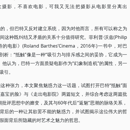
欢摄影，不喜欢电影，可我又无法把摄影从电影里分离出
性的，但巴特又反对建立系统，因为对他而言，所有可以称之为
这种既纠结又矛盾的关系十分值得研究。菲利普·沃兹(Philip
的电影》(Roland Barthes’Cinema，2016年)一书中，对巴
剖析：“抵触”像是一种“吸引力与排斥感之间的妥协，它成为一
 1)。他认为，巴特一方面质疑电影作为“幻象制造机”的属性，另一
吸引。
这种张力，本文聚焦魅惑力这一话题，试图打开巴特“抵触”面
《嘉宝的脸》与《走出电影院》两篇短文，并综合考虑这两篇批
后期批评思想中的嬗变，及其与60年代后“返魅”思潮的脉络关系，
度背后的一种让其欲罢不能的魅惑力，并试图揭示这位伟大的哲
假面背后所隐藏的对艺术之魅力的哲思。