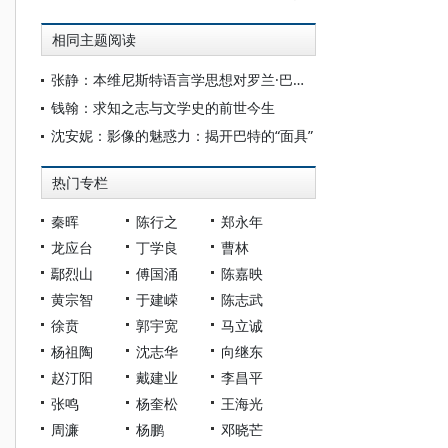
相同主题阅读
张静：本维尼斯特语言学思想对罗兰·巴特“写作”主题的影响
钱翰：求知之志与文学史的前世今生
沈安妮：影像的魅惑力：揭开巴特的“面具”
热门专栏
秦晖
陈行之
郑永年
龙应台
丁学良
曹林
鄢烈山
傅国涌
陈嘉映
黄宗智
于建嵘
陈志武
徐贲
郭宇宽
马立诚
杨祖陶
沈志华
向继东
赵汀阳
戴建业
李昌平
张鸣
杨奎松
王海光
周濂
杨鹏
邓晓芒