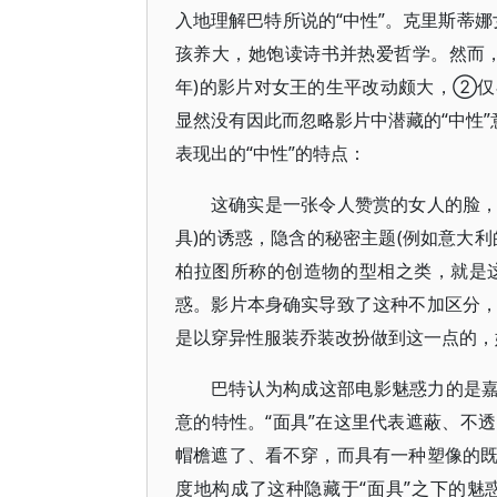
入地理解巴特所说的“中性”。克里斯蒂娜
孩养大，她饱读诗书并热爱哲学。然而，1933年
年)的影片对女王的生平改动颇大，②仅在
显然没有因此而忽略影片中潜藏的“中性”
表现出的“中性”的特点：
这确实是一张令人赞赏的女人的脸，
具)的诱惑，隐含的秘密主题(例如意大
柏拉图所称的创造物的型相之类，就是
惑。影片本身确实导致了这种不加区分
是以穿异性服装乔装改扮做到这一点的，她永远
巴特认为构成这部电影魅惑力的是嘉
意的特性。“面具”在这里代表遮蔽、不
帽檐遮了、看不穿，而具有一种塑像的
度地构成了这种隐藏于“面具”之下的