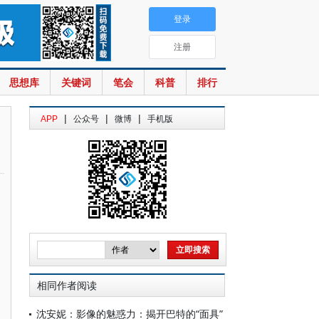
登录
注册
思想库
关键词
笔会
科普
排行
|
|
|
APP
公众号
微博
手机版
相同作者阅读
沈安妮：影像的魅惑力：揭开巴特的“面具”