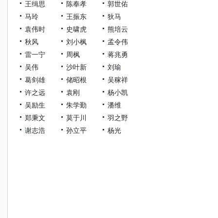
王缉思
陈奉孝
郭世佑
马玲
王振东
狄马
袁伟时
史啸虎
熊培云
秋风
刘小枫
孟令伟
雷一宁
周枫
蒋兆勇
吴伟
沙叶新
刘瑜
葛剑雄
储昭根
吴稼祥
许之远
袁刚
杨小凯
吴励生
朱学勤
潘维
郑秉文
莫于川
羽之野
谢志浩
孙立平
杨光