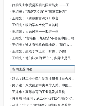
好的民主制度需要强的国家能力 ——王绍光民主研究访谈录
王绍光：“德谟克拉西”与“德莫克拉东”
王绍光：《跨越财富鸿沟》序言
王绍光：政治学本土化正当其时
王绍光：人民民主——四维一体
王绍光：“标准的市场经济”不会在中国出现
王绍光：谁才有资格自豪地说，“我们人民”！
王绍光：政治学本土化，时也，势也!
王绍光：他们认为的“民主”，实际上是民主的赝品
相同主题阅读
路风：以工业化牵引制造业服务业融合发展
路子达：八大前后中央领导人关于中国工业化道路的集体探索——以《论十大关系》讲话的发表、传达和阐释为中心的考察
王建华：高等教育的工业化及其重构
肖贵清 张煜珂：从工业化到“四个现代化”的演进与发展
胡迟：“十五五”时期深化国资国企改革需把握的重点