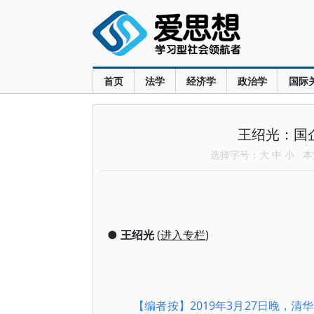
首页
法学
经济学
政治学
国际
王绍光：国企
选择字号：
大
中
小
本文
●
王绍光
(
进入专栏
)
【编者按】2019年3月27日晚，