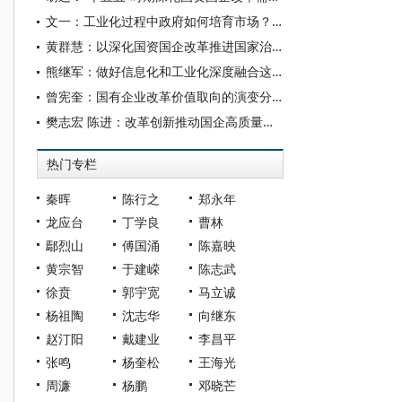
文一：工业化过程中政府如何培育市场？——英国“工业革命”的底层逻辑
黄群慧：以深化国资国企改革推进国家治理体系和治理能力现代化
熊继军：做好信息化和工业化深度融合这篇大文章
曾宪奎：国有企业改革价值取向的演变分析——兼论“两个毫不动摇”之间的关系
樊志宏 陈进：改革创新推动国企高质量发展
热门专栏
秦晖
陈行之
郑永年
龙应台
丁学良
曹林
鄢烈山
傅国涌
陈嘉映
黄宗智
于建嵘
陈志武
徐贲
郭宇宽
马立诚
杨祖陶
沈志华
向继东
赵汀阳
戴建业
李昌平
张鸣
杨奎松
王海光
周濂
杨鹏
邓晓芒