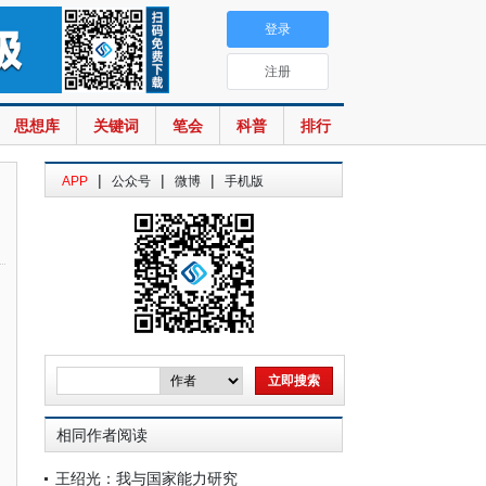
登录
注册
思想库
关键词
笔会
科普
排行
|
|
|
APP
公众号
微博
手机版
相同作者阅读
王绍光：我与国家能力研究