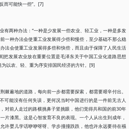
而可能快一些”。[7]
业有两种办法：“一种是少发展一些农业、轻工业，一种是多发
，前一种办法会使重工业发展得少些和慢些，至少基础不那么稳
种办法会使重工业发展得多些和快些，而且由于保障了人民生活
[8]把发展农业放在重要位置是毛泽东关于中国工业化道路思想
括为以农、轻、重为序安排国民经济的方针。[9]
、荆棘遍地的道路，每向前一步都需要探索，都需要艰辛付出。
，不可能没有任何失误，更何况当时中国进行的是一件前无古人
，对前人走过的路横挑鼻子竖挑眼，他们觉得共和国的前30年
是一片漆黑。这是心智发育不良的表现。一个人从出生到成年，
不允许婴儿学话咿咿呀呀、学步撞撞跌跌，他也许永远要待在襁