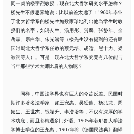
同一桌的楼宇烈教授，现在北大哲学研究水平怎样？
楼先生不假思索地说：比以前差太远了！1960年毕业
于北大哲学系的楼先生如数家珍地列出他当学生时教
授们的名字，如冯友兰、汤用彤、贺麟、张岱年、金
岳霖、宗白华、朱光潜等（楼先生没有提到的还有民
国时期北大哲学系任教的蔡元培、胡适、熊十力、梁
漱溟等人）。可是，现在北大哲学系究竟有几位能与
当年那些学术大师比肩的人物呢？
同样，中国法学界也有巨大的今昔反差。民国时
期许多著名法学家，如王宠惠、吴经熊、杨兆龙、周
鲠生、王世杰、钱端升、李浩培等，不仅有深厚的学
术功底，而且都精通多门外语。1905年获耶鲁大学法
学博士学位的王宠惠，1907年将《德国民法典》翻译