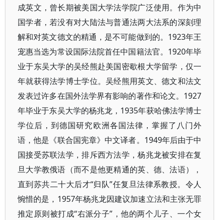
成英文，曾长期被美国大学法学院广泛使用。作为中
国学者，若没有对大陆法与普通法两大法系的深刻理
解和对英文德文的精通，是不可能做到的。1923年王
宠惠当选为常设国际法院首任中国籍法官。1920年毕
业于东吴大学的吴经熊赴美国密歇根大学留学，仅一
年就获得法学博士学位。吴经熊用英文、德文和法文
发表过许多在国外法学界有影响的著作和论文。1927
年毕业于东吴大学的杨兆龙，1935年获哈佛法学博士
学位后，到德国研究欧洲各国法律，掌握了八门外
语，他是《联合国宪章》中文译者。1949年后由于中
国接受苏联法学，排斥西方法学，杨兆龙被安排在复
旦大学教俄语（而不是他更精通的英、德、法语），
直到苏共二十大后才“归队”任复旦法律系教授。令人
惋惜的是，1957年杨兆龙因建议加速立法和主张无罪
推定原则被打成“右派分子”，他的两个儿子、一个女