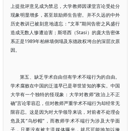
上提批评意见成为禁忌，大学教师因课堂言论受处分
现象明显增多，甚至鼓励师生告密。并不久远的中外
历史教训已被刻意地遗忘：“文革”期间告密之风盛行
造成无数人惨遭迫害；斯塔西（Stasi）的庞大告密体
系正是1989年柏林墙倒塌及东德政权垮台的深层次原
因。
第五、缺乏学术自由但有学术不端行为的自由。
学术腐败在中国的泛滥早已是举世皆知的事实。中国
大学有一个独特的怪现象：大学对教师“政治上不正
确”言论零容忍，但对教师严重学术不端行为却经常无
限容忍。这是因为对大学领导来说，对前者不处理会
危及其“乌纱帽”，而教师学术不端行为涉及大学面
子，只要没有被主流媒体曝光，就尽可能地加以掩