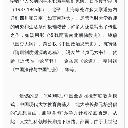
学者个人长期的学术积累与独到见解。日本侵华期间
（1937-1945年），北平、上海等处许多大学避寇内
迁到四川和云南（如西南联大）。尽管当时大学教师
的研究和生活条件极端艰苦，许多人还是写出了传世
之作，如汤用彤《汉魏两晋南北朝佛教史》、钱穆
《国史大纲》、萧公权《中国政治思想史》、陈寅恪
《隋唐制度渊源略论稿》、冯友兰《贞元六书》、贺
麟《近代唯心论简释》、金岳霖《论道》、瞿同祖
《中国法律与中国社会》，等等。
遗憾的是，1949年后中国全盘照搬苏联教育模
式，中国现代大学教育奠基人、北大校长蔡元培提倡
的“思想自由，兼容并包”办学方针被彻底否定。从
此，人文社科领域长期走下坡路。然而，由于上世纪