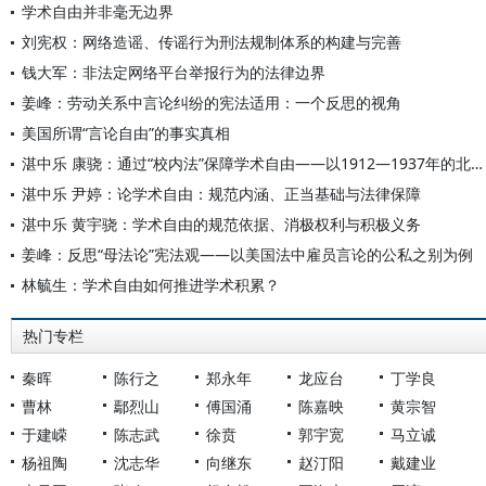
学术自由并非毫无边界
刘宪权：网络造谣、传谣行为刑法规制体系的构建与完善
钱大军：非法定网络平台举报行为的法律边界
姜峰：劳动关系中言论纠纷的宪法适用：一个反思的视角
美国所谓“言论自由”的事实真相
湛中乐 康骁：通过“校内法”保障学术自由——以1912—1937年的北京大学为研究对象
湛中乐 尹婷：论学术自由：规范内涵、正当基础与法律保障
湛中乐 黄宇骁：学术自由的规范依据、消极权利与积极义务
姜峰：反思“母法论”宪法观——以美国法中雇员言论的公私之别为例
林毓生：学术自由如何推进学术积累？
热门专栏
秦晖
陈行之
郑永年
龙应台
丁学良
曹林
鄢烈山
傅国涌
陈嘉映
黄宗智
于建嵘
陈志武
徐贲
郭宇宽
马立诚
杨祖陶
沈志华
向继东
赵汀阳
戴建业