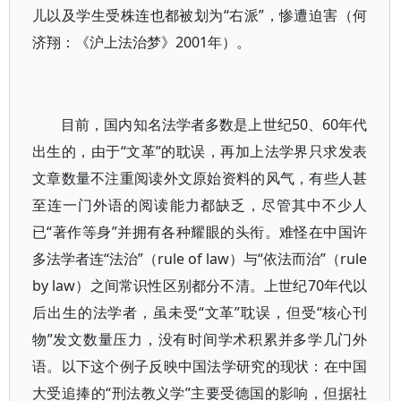
儿以及学生受株连也都被划为“右派”，惨遭迫害（何
济翔：《沪上法治梦》2001年）。
目前，国内知名法学者多数是上世纪50、60年代
出生的，由于“文革”的耽误，再加上法学界只求发表
文章数量不注重阅读外文原始资料的风气，有些人甚
至连一门外语的阅读能力都缺乏，尽管其中不少人
已“著作等身”并拥有各种耀眼的头衔。难怪在中国许
多法学者连“法治”（rule of law）与“依法而治”（rule
by law）之间常识性区别都分不清。上世纪70年代以
后出生的法学者，虽未受“文革”耽误，但受“核心刊
物”发文数量压力，没有时间学术积累并多学几门外
语。以下这个例子反映中国法学研究的现状：在中国
大受追捧的“刑法教义学”主要受德国的影响，但据社