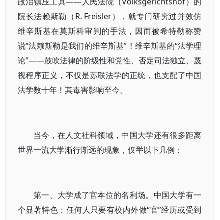
政治镇压工具——人民法院（Volksgerichtshof）的
院长法赖斯勒（R. Freisler），就专门研究过并效仿
维辛斯基在莫斯科审判的手法，因而被希特勒称赞
说“法赖斯勒是我们的维辛斯基”！维辛斯基的“法学理
论”——鼓吹法律的阶级性和党性、否定司法独立、蔑
视程序正义，不仅是苏联法学的正统，也支配了中国
法学数十年！其毒害影响至今。
当今，在人文社科领域，中国大学还有很多距离
世界一流大学渐行渐远的现象，仅举以下几例：
第一、大学成了官本位的名利场。中国大学有一
个显著特色：任何人只要有校内外做“官”经历或受到