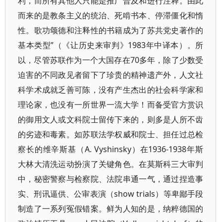
利，而所有其他人只能是推广普及和进行注释。由此
而来的是教条主义的统治、死啃书本、停滞僵化和惰
性。歌功颂德和注释性的书籍成为了苏共党史著作的
基本类型”（《让历史来审判》1983年中译本）。所
以，尽管苏联作为一个大国存在70多年，除了少数受
迫害的不同政见者留下了珍贵的精神遗产外，人文社
科学术成就乏善可陈，没有产生杰出的社会科学家和
理论家，也没有一所世界一流大学！而备受官方赏识
的御用文人或文科院士留传下来的，则多是人所不齿
的劣迹和毒素。如苏联法学权威和院士、担任过总检
察长的维辛斯基（A. Vyshinsky）在1936-1938年斯
大林大清洗运动扮演了关键角色。在莫斯科三大审判
中，秘密警察与检察院、法院串通一气，通过捏造事
实、刑讯逼供、公审表演（show trials）等卑鄙手段
制造了一系列冤假错案。鲜为人知的是，纳粹德国的