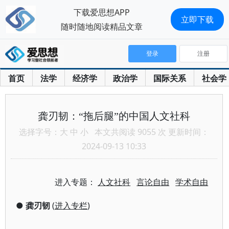
下载爱思想APP
立即下载
随时随地阅读精品文章
登录
注册
首页
法学
经济学
政治学
国际关系
社会学
龚刃韧：“拖后腿”的中国人文社科
选择字号：
大
中
小
本文共阅读 9055 次 更新时间：
2024-09-13 10:33
进入专题：
人文社科
言论自由
学术自由
●
龚刃韧
(
进入专栏
)