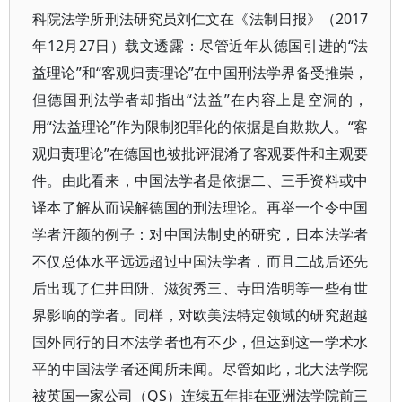
科院法学所刑法研究员刘仁文在《法制日报》（2017
年12月27日）载文透露：尽管近年从德国引进的“法
益理论”和“客观归责理论”在中国刑法学界备受推崇，
但德国刑法学者却指出“法益”在内容上是空洞的，
用“法益理论”作为限制犯罪化的依据是自欺欺人。“客
观归责理论”在德国也被批评混淆了客观要件和主观要
件。由此看来，中国法学者是依据二、三手资料或中
译本了解从而误解德国的刑法理论。再举一个令中国
学者汗颜的例子：对中国法制史的研究，日本法学者
不仅总体水平远远超过中国法学者，而且二战后还先
后出现了仁井田阩、滋贺秀三、寺田浩明等一些有世
界影响的学者。同样，对欧美法特定领域的研究超越
国外同行的日本法学者也有不少，但达到这一学术水
平的中国法学者还闻所未闻。尽管如此，北大法学院
被英国一家公司（QS）连续五年排在亚洲法学院前三