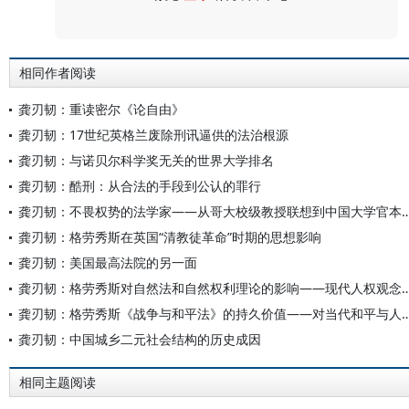
评论
相同作者阅读
龚刃韧：重读密尔《论自由》
龚刃韧：17世纪英格兰废除刑讯逼供的法治根源
龚刃韧：与诺贝尔科学奖无关的世界大学排名
龚刃韧：酷刑：从合法的手段到公认的罪行
龚刃韧：不畏权势的法学家——从哥大校级教授联想到
龚刃韧：格劳秀斯在英国“清教徒革命”时期的思想影响
龚刃韧：美国最高法院的另一面
龚刃韧：格劳秀斯对自然法和自然权利理论的影响——现
龚刃韧：格劳秀斯《战争与和平法》的持久价值——对
龚刃韧：中国城乡二元社会结构的历史成因
相同主题阅读