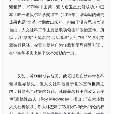
颗氢弹，1970年中国第一颗人造卫星发射成功, 中国
本土唯一诺贝尔科学奖得主（2015年）屠呦呦的研究
成果也是“文革”时期做出来的。但由于没有思想言论
自由，人文社科工作主要是歌功颂德和政治宣传。所
以，以“梁效”为笔名的北大清华“大批判组”的系列文
章独领风骚，被官方媒体广为转载和学界频繁引证，
在中国学术史上留下极不光彩的一页。
又如，苏联时期在航天、武器以及自然科学某些
领域世界领先，但人文社科被置于党的宣传框架之
内，只能充当政策的奴仆。苏联著名持不同政见者罗
伊?麦德维杰夫（Roy Medvedev）指出：“在大多数
人文社科领域，斯大林垄断了‘发明权’和做出结论的权