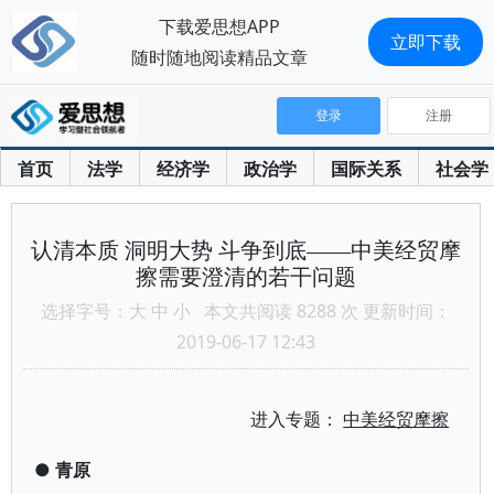
下载爱思想APP
立即下载
随时随地阅读精品文章
登录
注册
首页
法学
经济学
政治学
国际关系
社会学
认清本质 洞明大势 斗争到底——中美经贸摩
擦需要澄清的若干问题
选择字号：
大
中
小
本文共阅读 8288 次 更新时间：
2019-06-17 12:43
进入专题：
中美经贸摩擦
●
青原