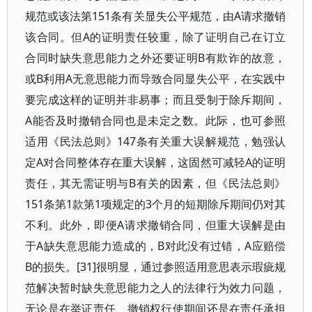
规范或该法第151条有关显失公平规范，由A请求撤销
该合同。但A的证明责任较重，除了证明自己在订立
合同时缺失意思能力之外还要证明B有欺诈的故意，
或B利用A无意思能力而导致合同显失公平，在实践中
要完成这样的证明并非易事；而且受制于除斥期间，
A能否及时撤销合同也是未定之数。此际，也可参照
适用《民法总则》147条有关重大误解规范，勉强认
定A对合同整体存在重大误解，这固然可减轻A的证明
责任，其无需证明与B有关的因素，但《民法总则》
151条第1款第1项规定的3个月的短期除斥期间仍对其
不利。此外，即便A请求撤销合同，但重大误解是由
于A缺失意思能力造成的，B对此没有过错，A应赔偿
B的损失。[31]很明显，通过参照适用意思表示瑕疵规
范解决暂时缺失意思能力之人的法律行为效力问题，
无论是在举证责任、撤销权行使期间还是在责任承担