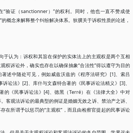
验证（sanctionner）”的权利。同时，他也一直不赞成使
法”的概念来解释整个纠纷解决体系。狄骥关于诉权性质的论述，
倾向于认为：诉权和其旨在保护的实体法上的主观权是两个互相
观权诉讼外，确实也存在以确保抽象“合法性”得以遵守为目的
著述中随处可见，例如威兹沃兹的《程序法研究》[1]、索吕
《民事诉讼法》[2]、库什与文森特合著的《民事诉讼法精义》[3]、
合著的《民事诉讼法》[4]、德黑（Terré）在《法律大全》中对
]等。客观法诉讼的最典型的例证是婚姻无效之诉、禁治产之诉、
存在所谓予以惩罚的“主观权”，而且由检察官提起的民事诉讼
看法，但是关于主观权诉讼和客观法诉讼的各自范围，学界远未