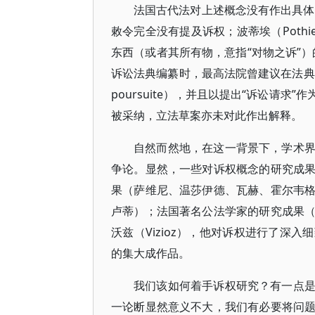
法国古代法对上述概念没有作出具体
敕令完全没有提及诉权；波蒂埃（Poth
东西（或者其所有物，意指“对物之诉”）
诉讼法典编纂时，最高法院曾建议在法典草案
poursuite），并且以提出“诉讼请
被采纳，立法草案亦未对此作出解释。
自然而然地，在这一背景下，学术
争论。显然，一些对诉权概念的研究成
果（萨维尼、温莎伊德、瓦赫、霍尔韦
卢蒂）；法国著名公法学家的研究成果
沃兹（Vizioz），他对诉权进行了深
的集大成作品。
我们该如何着手诉权研究？有一点
一论断显然意义不大，我们有必要将问