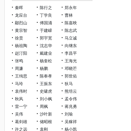
秦晖
陈行之
郑永年
龙应台
丁学良
曹林
鄢烈山
傅国涌
陈嘉映
黄宗智
于建嵘
陈志武
徐贲
郭宇宽
马立诚
杨祖陶
沈志华
向继东
赵汀阳
戴建业
李昌平
张鸣
杨奎松
王海光
周濂
杨鹏
邓晓芒
王缉思
陈奉孝
郭世佑
马玲
王振东
狄马
袁伟时
史啸虎
熊培云
秋风
刘小枫
孟令伟
雷一宁
周枫
蒋兆勇
吴伟
沙叶新
刘瑜
葛剑雄
储昭根
吴稼祥
许之远
袁刚
杨小凯