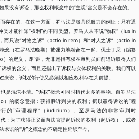
如果没有诉讼，那么权利概念中的“主观”含义是不会存在的。
利而存在的。在这一方面，罗马法是极具说服力的例证：只有通
种类才能推知“权利”的不同类型。罗马人从不说“物权”（ius in
），而只说“对物之诉”（actio in rem）和“对人之诉”（actio in
两个概念（在罗马法晚期）被强力地融合在一起。优士丁尼（编纂
actio）的定义，即“诉，无非是指有权在审判员面前追诉取得人们
了诉权的含义，而且还指出了诉权与实体权利的关联。我们可以
过来说，诉权的行使又必须以相应权利存在为前提。
也是混沌不清。“诉权”概念可同时指代太多的事物。自罗马法
tio）的概念意指：获得胜诉判决的权利；据以赢得诉讼的“程
进行的“审理程序”（iudicium）。至罗马法的非常审判时
糊地指代：为了获得正义而向法官提起诉讼的权利（起诉权），或者
法术语的“诉”之概念的不确定性延续至今。