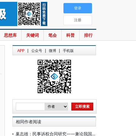
登录
注册
思想库
关键词
笔会
科普
排行
|
|
|
APP
公众号
微博
手机版
相同作者阅读
巢志雄：民事诉权合同研究——兼论我国司法裁判经验对法学理论发展的影响