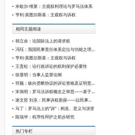
米歇尔·维莱：主观权利理论与罗马法体系
亨利·莫图尔斯基：主观权与诉权
相同主题阅读
韩立余：论国际法上的请求权
冯珏：我国民事责任体系定位与功能之理论反思
亨利·莫图尔斯基：主观权与诉权
王贵松：论行政诉讼的权利保护必要性
徐显明：当事人监督论纲
符颖：纵向垄断协议的诉讼资格及证明责任“北京锐邦涌和科贸有限公司诉强生（中国）医疗器材有限公司案”评析
宋旭明：罗马法诉权概念之审思——基于文本与逻辑的视角
谢文哲 刘东：民事诉权新探——以民事诉讼法修正案为背景
马丁：罗马法上的“诉”：构造、意义与演变
陈瑞华：程序性辩护之初步研究
热门专栏