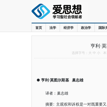
首页
法学
经济学
政治学
国际
亨利·
选择字号：
大
中
小
本文
●
亨利·莫图尔斯基
巢志雄
译者：巢志雄
摘要: 主观权和诉权是一对既重要