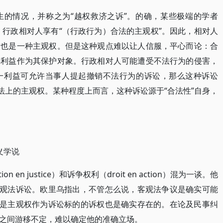
生的情况，并称之为“越权救济之诉”。的确，某些极端的学者
：行政相对人享有“（行政行为）合法的主观权”。因此，相对人
这也是一种主观权。但是这种观点难以让人信服，平心而论：合
共利益作为其保护对象。行政相对人可能遭受不法行为的侵害，
一利益可允许当事人提起撤销不法行为的诉讼，那么这种诉讼
法上的主观权。某种程度上而言，这种诉讼源于“合法性”自身，
义学说
n en justice）和诉争权利（droit en action）混为一谈。他
客观法诉讼。欧里乌指出，不管怎么说，客观法争议是确实可能
不是主观权作为诉讼标的的诉权也是确实存在的。在论及民事纠
之间游移不定，难以确定他的准确立场。