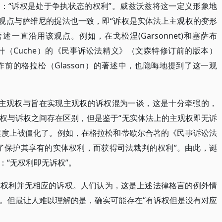
所言：“诉权是处于争执状态的权利”。威兹沃兹将这一定义形象地
该观点与萨维尼的提法也一致，即“诉权是实体法上主观权的变形
一直沿用该观点。例如，在戈松涅(Garsonnet)和塞萨布
》、库什（Cuche）的《民事诉讼法精义》（文森特修订前的版本）
前的格拉松（Glasson）的著述中，也隐晦地提到了这一观
将主观权与旨在实现主观权的诉权混为一谈，这是十分牵强的，
权与诉权之间存在区别，但是鉴于“无实体法上的主观权即无诉
大程度上被僵化了。例如，在格拉松和蒂歇尔合著的《民事诉讼法
了保护其享有的实体权利，而获得司法裁判的权利”。由此，诞
：“无权利即无诉权”。
的权利并无相应的诉权。人们认为，这是上述法律格言的例外情
。但最让人难以理解的是，确实可能存在“有诉权但是没有对应