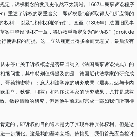
规定，诉权概念的发展史依然不太清晰。1667年民事诉讼程序
ier）重述了诉权的双重含义，即诉权是“追诉取得人们所应得的
的权利”，以及“此种权利的行使”。直至（1806年）法国旧民事
中增设“诉权”一章，将诉权重新定义为“起诉权”（droit de
求”作为行使诉权的前提。这一立法规定显得多余而无意义，最后没有
界从未停止关于诉权概念是否应当纳入《法国民事诉讼法典》的
果相继问世，其中特别值得提及的是：德国近代法学家的研究成
格、哥德施密特）；意大利法学家的研究成果（居奥万达与卡内
（欧里乌、狄骥、耶兹）和程序法学家的研究成果，尤其是威兹
入细致、敏锐清晰的研究，但是他生前未能完成一部如我们所期待
是肯定的，即诉权的目的通常是为了实现各种实体权利。但是这
题进一步细化。这是我的基本立场。依拙见，我们首先应当检讨