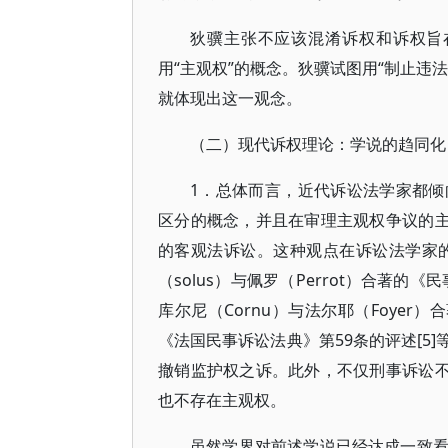
狄骥主张不应该混淆诉权和诉权旨在“
用“主观权”的概念。狄骥试图用“制止违
就体现出这一观念。
（二）现代诉权理论：学说的趋同化
1．总体而言，近代诉讼法学家都
区分的概念，并且在审理主观权争议的主
的客观法诉讼。这种观点在诉讼法学家的
（solus）与佩罗（Perrot）合著的
库尔尼（Cornu）与法尔耶（Foyer）
《法国民事诉讼法典》第59条的评述[5
撤销监护权之诉。此外，不仅刑事诉讼不
也不存在主观权。
虽然学界对前述学说已经达成一致