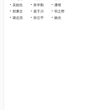
吴励生
朱学勤
潘维
郑秉文
莫于川
羽之野
谢志浩
孙立平
杨光