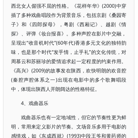
西北女人倔强不屈的性格。《花样年华》(2000)中穿
插了多种戏曲唱段作为背景音乐，包括京剧《桑园寄
子》和《四郎探母》，粤剧《西厢记》、越剧《情
探》、评弹《妆台报喜》。多种声腔在影片中交融，
呈现出“收音机时代”(60年代)香港多元文化的独特韵
味，也是那个时代“发乎情，止乎礼”的文化传统，对
周慕云和苏丽珍的爱情追求起一定程度的约束作用。
《高兴》(2009)的故事发在陕西，欢快明朗的欢音腔
(秦腔声腔体系之一)出现在电影中的多个歌舞唱段
中，体现出陕西人开朗阔达的性格特征。
4、戏曲器乐
戏曲器乐也有一定地域性，但它的节奏性更为鲜
明，常用来定义影片的节奏。文场音乐多用于电影的
感情戏，如《东成西就》(1993)中段王爷和黄药师的