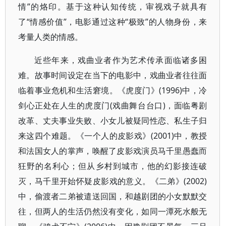
情”的烙印。基于这种认知传统，审视戏子就具有
了“情感价值”，电影通过这种“极致”的人物身份，来
考量人类的情感。
近些年来，戏曲业者作为艺术传承面临诸多困
难。故事时间设定在当下的电影中，戏曲业者往往面
临着事业危机和生活窘境。《虎度门》(1996)中，冷
剑心正处在人生的虎度门(戏曲舞台台口)，面临粤剧
改革、丈夫事业失败、小女儿被疑同性恋、私生子归
来这四个难题。《一个人的皮影戏》(2001)中，教授
和法国女人的掌声，唤醒了皮影戏演员马千里愚蠢而
狂野的名利心；但从乡村到城市，他的幻影接连破
灭，马千里开始怀疑皮影戏的意义。《二弟》(2002)
中，偷渡者二弟被遣送回国，和越剧团的小女默默交
往，但两人的生活仍然没有变化，如同一潭死水般无