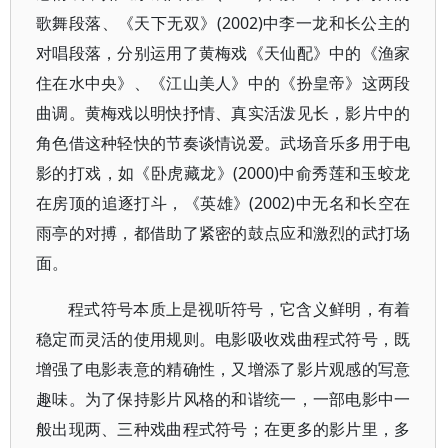
歌舞段落、《天下无双》(2002)中李一龙和长公主的
对唱段落，分别运用了黄梅戏《天仙配》中的《渔家
住在水中央》、《江山美人》中的《扮皇帝》这两段
曲调。黄梅戏以明快抒情、真实活泼见长，影片中的
角色借这种轻快的节奏谈情说爱。武场音乐多用于电
影的打戏，如《卧虎藏龙》(2000)中俞秀莲和玉蛟龙
在房顶的追逐打斗，《英雄》(2002)中无名和长空在
雨亭的对搏，都借助了紧密的鼓点应和激烈的武打场
面。
程式符号本质上是视听符号，它含义鲜明，有着
稳定而灵活的使用规则。电影吸收戏曲程式符号，既
增强了电影表意的精确性，又增添了影片观感的写意
趣味。为了保持影片风格的和谐统一，一部电影中一
般出现两、三种戏曲程式符号；在更多的影片里，多