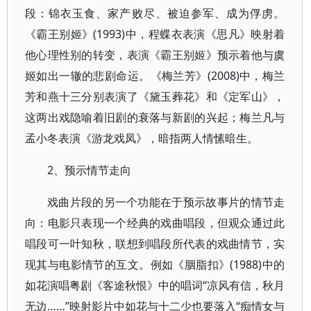
段：锦衣玉食、家产败尽、被迫参军、成为俘虏。
《霸王别姬》(1993)中，程蝶衣表演《思凡》映射着
他心理性别的转变，表演《霸王别姬》预示着他与虞
姬如出一辙的悲剧命运。《梅兰芳》(2008)中，梅兰
芳和燕十三分别表演了《黛玉葬花》和《定军山》，
这两出戏隐喻着旧剧的衰落与新剧的兴起；梅兰凡与
孟小冬表演《游龙戏凤》，暗指两人情愫暗生。
2、预示情节走向
戏曲片段的另一个功能在于预示故事片的情节走
向：电影只表现一个经典的戏曲唱段，但观众通过此
唱段可一叶知秋，联想到唱段所代表的戏曲情节，实
现其与电影情节的互文。例如《胭脂扣》(1988)中的
如花演唱粤剧《客途秋恨》中的唱词“凉风有信，秋月
无边……”映射影片中如花与十二少也要落入“痴情女与