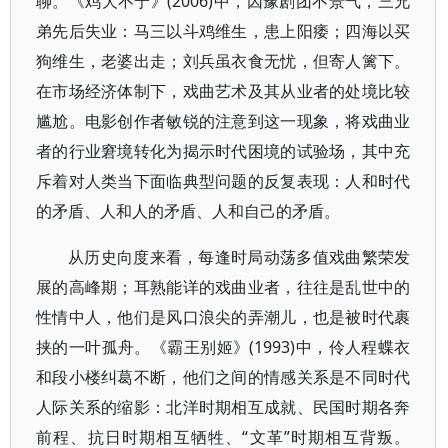
聊。《鸡犬不宁》(2006)中，因豫剧团不景气，三兄
弟先后失业：马三以斗鸡维生，患上阳痿；四海以买
狗维生，老婆出走；刘兵虽衣食无忧，但寄人篱下。
在市场经济体制下，戏曲艺术及其从业者的处境比较
尴尬。电影创作者敏锐的注意到这一现象，将戏曲业
者的行业窘境转化为揭示时代困境的试验场，其中充
斥着对人类当下面临典型问题的反复表现：人和时代
的矛盾、人和人的矛盾、人和自己的矛盾。
从历史向度来看，每逢时局动荡多值戏曲繁荣发
展的高峰期；耳熟能详的戏曲业者，往往是乱世中的
性情中人，他们是风口浪尖的弄潮儿，也是被时代裹
挟的一叶孤舟。《霸王别姬》(1993)中，伶人程蝶衣
和段小楼纠葛不断，他们之间的情感关系是不同时代
人际关系的缩影：北洋时期相互成就、民国时期各奔
前程、抗日时期相互牺牲、“文革”时期相互背叛。