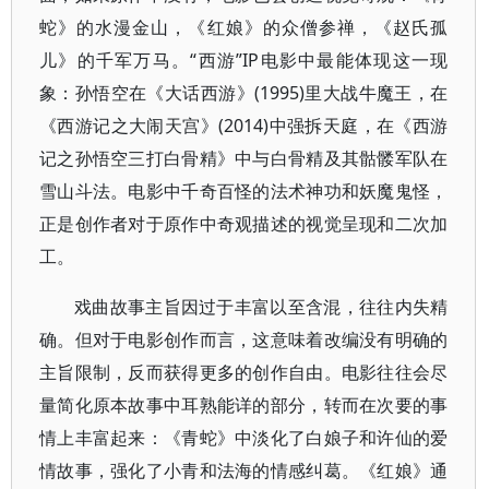
蛇》的水漫金山，《红娘》的众僧参禅，《赵氏孤
儿》的千军万马。“西游”IP电影中最能体现这一现
象：孙悟空在《大话西游》(1995)里大战牛魔王，在
《西游记之大闹天宫》(2014)中强拆天庭，在《西游
记之孙悟空三打白骨精》中与白骨精及其骷髅军队在
雪山斗法。电影中千奇百怪的法术神功和妖魔鬼怪，
正是创作者对于原作中奇观描述的视觉呈现和二次加
工。
戏曲故事主旨因过于丰富以至含混，往往内失精
确。但对于电影创作而言，这意味着改编没有明确的
主旨限制，反而获得更多的创作自由。电影往往会尽
量简化原本故事中耳熟能详的部分，转而在次要的事
情上丰富起来：《青蛇》中淡化了白娘子和许仙的爱
情故事，强化了小青和法海的情感纠葛。《红娘》通