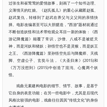
过张生和崔莺莺的爱情故事，刻画了一个知书达理、
义薄情天的红娘。《赵氏孤儿》的重心从藏匿赵孤、
赵武复仇，转移到了赵武在养父与义父间的亲情抉
择。电影改编甚至可以大胆臆造，“西游”题材就通过
不断创造妖怪和法术带给观众耳目一新的体验：《西
游记降魔篇》颠覆了常识，沙僧、八戒不是被贬天
神，而是河妖和猪妖；孙悟空也不是灵猴，而是妖王
之王。《西游降魔篇》里孙悟空先后与降魔师、天残
脚、空虚公子、玄奘斗法，《大圣归来》(2015)和
《万万没想到》(2015)中创造了混沌、心魔两个妖
怪。
戏曲元素建构电影的细节、情节、故事，是基于
它自身的表意功能；在另一些电影中，尤其是后现代
风格比较强的电影，戏曲往往因其“传统文化”的身份