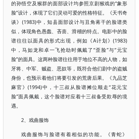
的孙悟空及猴群的面部设计均参照京剧猴戏的“象形
脸”设计，体现了它们灵动可爱的性格特征。《天书奇
谈》(1983)中，知县面部设计与丑角蒋干的脸谱类
似，体现角色愚蠢、吝啬、滑稽的特点。电影中的脸
谱往往以面具的形式出现，例如《A计划》(1983)
中，马如龙和卓一飞抢劫时佩戴了“歪脸”与“元宝
脸”的面具。这两种脸谱往往用于地位不高的人物，如
牙将、中军、贼盗、恶奴等，既符合他们剧中的盗贼
身份，也预示着他们将要引发的荒唐后果。《九品芝
麻官》(1994)中，十三叔从脸谱摊位顺走“花元宝
脸”面具佩戴，这个脸谱对应着十三叔备受欺辱的境
遇。
2、戏曲服饰
戏曲服饰与脸谱有着相似的功能。《青蛇》