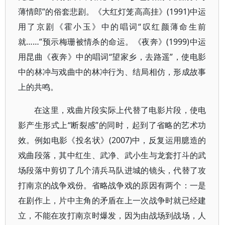
薄情郎”的俗套悲剧。《大红灯笼高高挂》(1991)中运
用了京剧《霍小玉》中的唱词“叹红颜薄命生前
就……”预示梅珊被情杀的命运。《夜奔》(1999)中运
用昆曲《夜奔》中的唱词“望家乡，去路遥”，使电影
中的林冲与戏曲中的林冲行为、结局相仿，形成故事
上的共鸣。
在这里，戏曲片段实际上代替了电影片段，使电
影产生形式上“断裂感”的同时，起到了省略的艺术功
效。例如电影《投名状》(2007)中，反复运用臆造的
戏曲段落，其中红生、武净、武小生与龙套打斗的武
场段落中剪切了几个清兵马队进城的镜头，代替了攻
打南京的战争戏份。省略战争戏的原因有两个：一是
在剧作上，片中主角的矛盾在上一次战争时就已经建
立，不能在攻打南京时爆发，因为由战场到战场，人