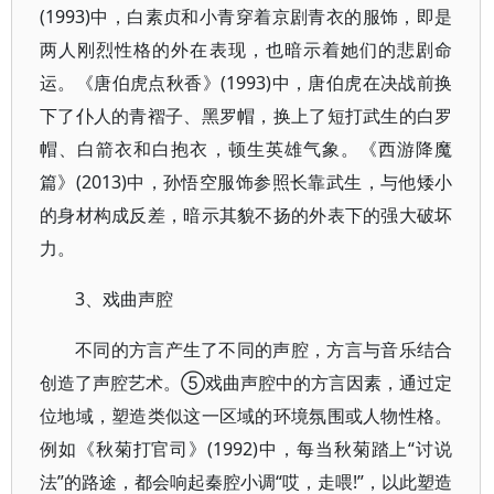
(1993)中，白素贞和小青穿着京剧青衣的服饰，即是
两人刚烈性格的外在表现，也暗示着她们的悲剧命
运。《唐伯虎点秋香》(1993)中，唐伯虎在决战前换
下了仆人的青褶子、黑罗帽，换上了短打武生的白罗
帽、白箭衣和白抱衣，顿生英雄气象。《西游降魔
篇》(2013)中，孙悟空服饰参照长靠武生，与他矮小
的身材构成反差，暗示其貌不扬的外表下的强大破坏
力。
3、戏曲声腔
不同的方言产生了不同的声腔，方言与音乐结合
创造了声腔艺术。⑤戏曲声腔中的方言因素，通过定
位地域，塑造类似这一区域的环境氛围或人物性格。
例如《秋菊打官司》(1992)中，每当秋菊踏上“讨说
法”的路途，都会响起秦腔小调“哎，走喂!”，以此塑造