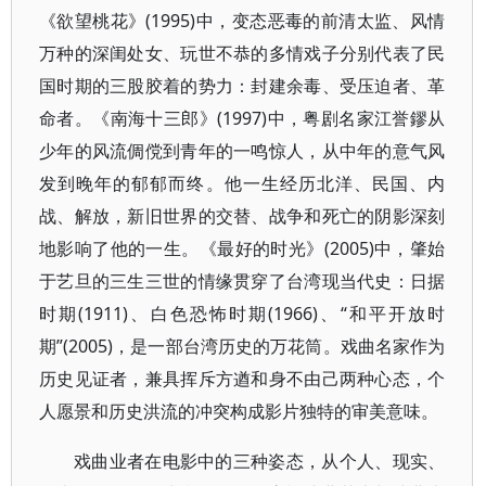
《欲望桃花》(1995)中，变态恶毒的前清太监、风情
万种的深闺处女、玩世不恭的多情戏子分别代表了民
国时期的三股胶着的势力：封建余毒、受压迫者、革
命者。《南海十三郎》(1997)中，粤剧名家江誉鏐从
少年的风流倜傥到青年的一鸣惊人，从中年的意气风
发到晚年的郁郁而终。他一生经历北洋、民国、内
战、解放，新旧世界的交替、战争和死亡的阴影深刻
地影响了他的一生。《最好的时光》(2005)中，肇始
于艺旦的三生三世的情缘贯穿了台湾现当代史：日据
时期(1911)、白色恐怖时期(1966)、“和平开放时
期”(2005)，是一部台湾历史的万花筒。戏曲名家作为
历史见证者，兼具挥斥方遒和身不由己两种心态，个
人愿景和历史洪流的冲突构成影片独特的审美意味。
戏曲业者在电影中的三种姿态，从个人、现实、