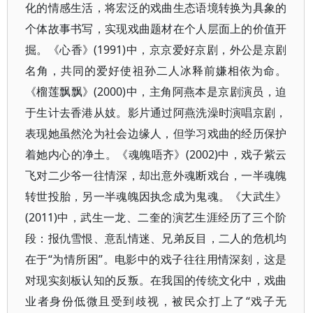
化的情感生活，将宏泛的戏曲生态语境转换为具象的
个体故事书写，实现戏曲题材在个人层面上的价值开
掘。《心香》(1991)中，京京爱好京剧，外公是京剧
名角，共同的爱好使祖孙二人冰释前嫌相依为命。
《榴莲飘飘》(2000)中，主角阿燕本是京剧演员，迫
于生计去香港从妓。影片通过阿燕洗澡时演唱京剧，
表现她虽然沦为社会边缘人，但学习戏曲的经历保护
着她内心的净土。《魂魄唔齐》(2002)中，戏子紫云
飞对二少爷一往情深，却出意外魂断戏台，一半魂魄
转世投胎，另一半魂魄因执念成为鬼魂。《大武生》
(2011)中，武生一龙、二奎的演艺生涯经历了三个阶
段：报仇雪恨、意乱情迷、兄弟反目，二人的危机均
在于“为情所困”。电影中的戏子往往用情深刻，这是
对现实刻板认知的反叛。在我国的传统文化中，戏曲
业者身份低微且受到歧视，被民众打上了“戏子无