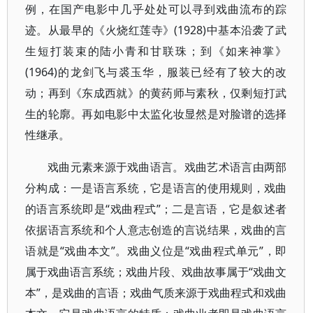
例，在国产电影中几乎处处可以寻到戏曲流布的踪
迹。从最早的《火烧红莲寺》(1928)中基本沿袭了武
生短打装束的陆小青和甘联珠；到《如来神掌》
(1964)的龙剑飞与裘玉华，服装已经有了较大的改
动；再到《东成西就》的黄药师与素秋，仅剩短打武
生的轮廓。再如电影中太监化妆显然是对脸谱的选择
性继承。
戏曲元素来源于戏曲语言。戏曲艺术语言由两部
分构成：一是语言系统，它是语言的使用规则，戏曲
的语言系统即是“戏曲程式”；二是言语，它是叙述者
依据语言系统和个人意志创造的言说结果，戏曲的言
语就是“戏曲本文”。戏曲义位是“戏曲程式单元”，即
属于戏曲语言系统；戏曲片段、戏曲故事属于“戏曲文
本”，是戏曲的言语；戏曲气质来源于戏曲程式和戏曲