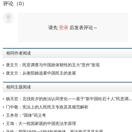
评论（0）
请先
登录
后发表评论～
评论
相同作者阅读
唐文方：民意调查与中国政体韧性的五大“意外”发现
唐文方：从衡阳贿选看中国民主的发展
相同主题阅读
杨天宏：北伐前夕的政治认同变化——基于“新中国柱石十人”民意调查的分析
门中敬：宪法上的人民民主专政及其规范解析
王本存：“国体”词义考
王旭：大一统国家观的中国宪法学原理
马岭：我国1949—1954年的政体、宪法形式及其反思