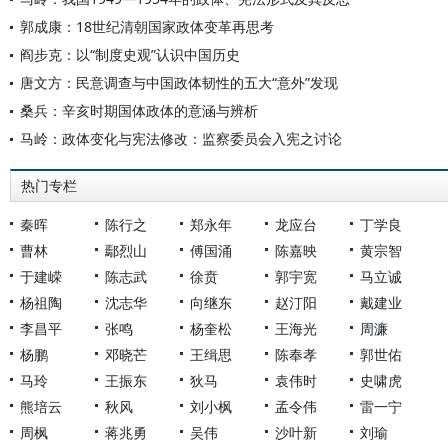
郭成康：18世纪清朝国家政体变革再思考
阎步克：以“制度史观”认识中国历史
唐文方：民意调查与中国政体韧性的五大“意外”发现
桑兵：辛亥时期国体政体的意涵与辨析
马岭：政体变化与宪法修改：监察委员会入宪之讨论
热门专栏
秦晖
陈行之
郑永年
龙应台
丁学良
曹林
鄢烈山
傅国涌
陈嘉映
黄宗智
于建嵘
陈志武
徐贲
郭宇宽
马立诚
杨祖陶
沈志华
向继东
赵汀阳
戴建业
李昌平
张鸣
杨奎松
王海光
周濂
杨鹏
邓晓芒
王缉思
陈奉孝
郭世佑
马玲
王振东
狄马
袁伟时
史啸虎
熊培云
秋风
刘小枫
孟令伟
雷一宁
周枫
蒋兆勇
吴伟
沙叶新
刘瑜