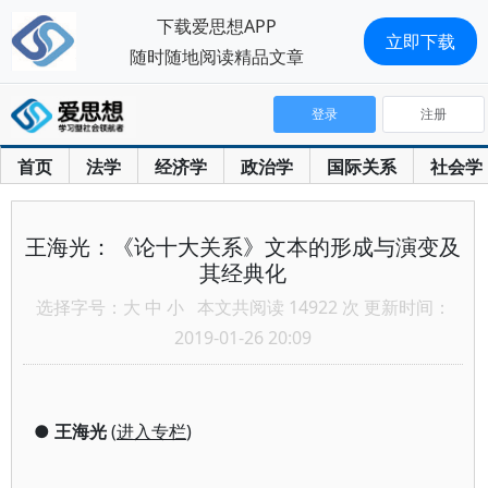
下载爱思想APP
立即下载
随时随地阅读精品文章
登录
注册
首页
法学
经济学
政治学
国际关系
社会学
王海光：《论十大关系》文本的形成与演变及
其经典化
选择字号：
大
中
小
本文共阅读 14922 次 更新时间：
2019-01-26 20:09
●
王海光
(
进入专栏
)