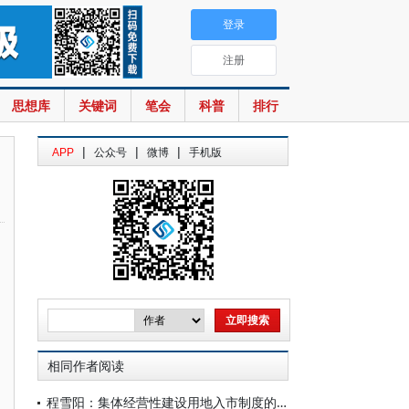
登录
注册
思想库
关键词
笔会
科普
排行
|
|
|
APP
公众号
微博
手机版
相同作者阅读
程雪阳：集体经营性建设用地入市制度的实施与司法应对