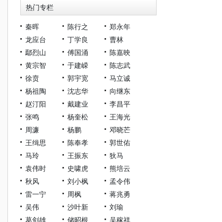
热门专栏
秦晖
陈行之
郑永年
龙应台
丁学良
曹林
鄢烈山
傅国涌
陈嘉映
黄宗智
于建嵘
陈志武
徐贲
郭宇宽
马立诚
杨祖陶
沈志华
向继东
赵汀阳
戴建业
李昌平
张鸣
杨奎松
王海光
周濂
杨鹏
邓晓芒
王缉思
陈奉孝
郭世佑
马玲
王振东
狄马
袁伟时
史啸虎
熊培云
秋风
刘小枫
孟令伟
雷一宁
周枫
蒋兆勇
吴伟
沙叶新
刘瑜
葛剑雄
储昭根
吴稼祥