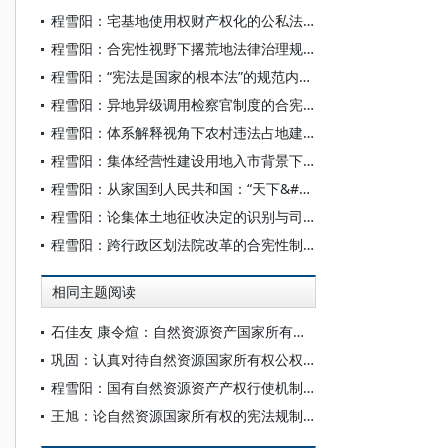
程雪阳：宅基地使用权财产权化的公私法融合路径
程雪阳：合宪性视野下撂荒地法律治理规则的完善
程雪阳：“宪法是国家的根本法”的规范内涵及其立法落实
程雪阳：异地异级调用检察官制度的合宪性分析
程雪阳：体系解释视角下农村违法占地建房执法权限争议的解决
程雪阳：集体经营性建设用地入市背景下土地税制的完善
程雪阳：从家国到人民共和国：“天下&#8722;中国”转型的历史逻辑
程雪阳：论集体土地征收决定的识别与司法审查
程雪阳：跨行政区划法院改革的合宪性制度通道
相同主题阅读
石佳友 康令煊：自然资源资产国家所有权救济机制研究
巩固：认真对待自然资源国家所有权公权说
程雪阳：国有自然资源资产产权行使机制的完善
王旭：论自然资源国家所有权的宪法规制功能