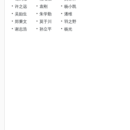
许之远
袁刚
杨小凯
吴励生
朱学勤
潘维
郑秉文
莫于川
羽之野
谢志浩
孙立平
杨光