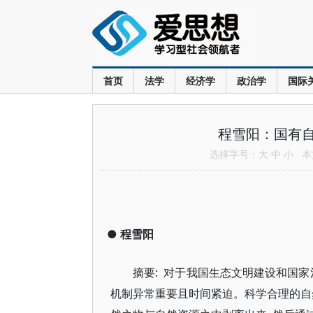
首页
法学
经济学
政治学
国际
程雪阳：国有
选择字号：
大
中
小
本文
●
程雪阳
摘要: 对于我国生态文明建设和国家
机制异常重要且时间紧迫。科学合理的自