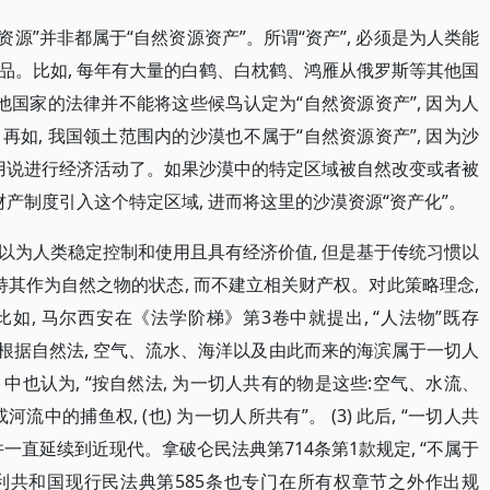
资源”并非都属于“自然资源资产”。所谓“资产”, 必须是为人类能
品。比如, 每年有大量的白鹤、白枕鹤、鸿雁从俄罗斯等其他国
他国家的法律并不能将这些候鸟认定为“自然资源资产”, 因为人
如, 我国领土范围内的沙漠也不属于“自然资源资产”, 因为沙
不用说进行经济活动了。如果沙漠中的特定区域被自然改变或者被
财产制度引入这个特定区域, 进而将这里的沙漠资源“资产化”。
然可以为人类稳定控制和使用且具有经济价值, 但是基于传统习惯以
持其作为自然之物的状态, 而不建立相关财产权。对此策略理念,
, 马尔西安在《法学阶梯》第3卷中就提出, “人法物”既存
, “根据自然法, 空气、流水、海洋以及由此而来的海滨属于一切人
》中也认为, “按自然法, 为一切人共有的物是这些:空气、水流、
流中的捕鱼权, (也) 为一切人所共有”。 (3) 此后, “一切人共
一直延续到近现代。拿破仑民法典第714条第1款规定, “不属于
智利共和国现行民法典第585条也专门在所有权章节之外作出规