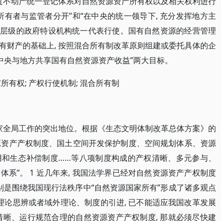
通过不动产统一登记体系对自然资源资产所有权以及相关权利进行
有者与监管者分开”和“在中央的统一领导下, 充分发挥地方主
不同层级的政府特设机构统一代表行使。国有自然资源的经营管理
有财产的基础上, 按照混合所有制改革原则组建或委托具体的企
及“中央与地方共享国有自然资源资产收益”两大目标。
所有权; 产权行使机制; 混合所有制
国家全局工作的突出地位。根据《生态文明体制改革总体方案》的
然资源资产产权制度、国土空间开发保护制度、空间规划体系、资源
用和生态补偿制度……等八项制度构成的产权清晰、多元参与、
系”。 1 近几年来, 我国法学界已经对自然资源资产产权制度
别是围绕我国现行法秩序中“自然资源国家所有”形成了诸多观点
理论思辨或者域外理论、制度的引进, 已不能适应我国改革发展
清晰、运行规范合理的自然资源资产产权制度, 那就必须尽快建