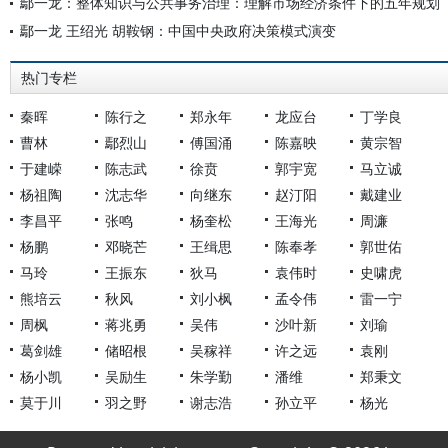
鄢一龙：整体知识与公共事务治理：理解市场经济条件下的五年规划
鄢一龙 王绍光 胡鞍钢：中国中央政府决策模式演变
热门专栏
秦晖
陈行之
郑永年
龙应台
丁学良
曹林
鄢烈山
傅国涌
陈嘉映
黄宗智
于建嵘
陈志武
徐贲
郭宇宽
马立诚
杨祖陶
沈志华
向继东
赵汀阳
戴建业
李昌平
张鸣
杨奎松
王海光
周濂
杨鹏
邓晓芒
王缉思
陈奉孝
郭世佑
马玲
王振东
狄马
袁伟时
史啸虎
熊培云
秋风
刘小枫
孟令伟
雷一宁
周枫
蒋兆勇
吴伟
沙叶新
刘瑜
葛剑雄
储昭根
吴稼祥
许之远
袁刚
杨小凯
吴励生
朱学勤
潘维
郑秉文
莫于川
羽之野
谢志浩
孙立平
杨光