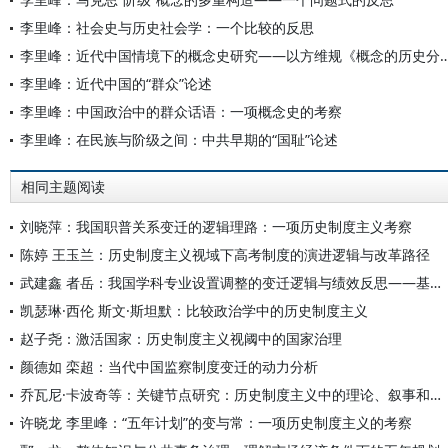
李里峰：社会史与历史社会学：一个比较的反思
李里峰：近代中国情境下的概念史研究——以方维规《概念的历史
李里峰：近代中国的“群众”论述
李里峰：中国政治中的群众话语：一项概念史的考察
李里峰：在民族与阶级之间：中共早期的“国耻”论述
相同主题阅读
刘晓萍：我国职普关系变迁的逻辑理路：一项历史制度主义考察
陈婷 王玉兰：历史制度主义视域下高考制度的演进逻辑与改革路径
武建鑫 者岳：我国学科专业设置调整的变迁逻辑与绩效反思——基于历史制度主义的分析
凯瑟琳·西伦 斯文·斯坦默：比较政治学中的历史制度主义
赵子尧：激活国家：历史制度主义视阈中的国家治理
颜德如 栾超：当代中国监察制度变迁的动力分析
乔瓦尼·卡波奇等：关键节点研究：历史制度主义中的理论、叙事和反事实分析
许晓龙 李里峰：“五年计划”的变与常：一项历史制度主义的考察