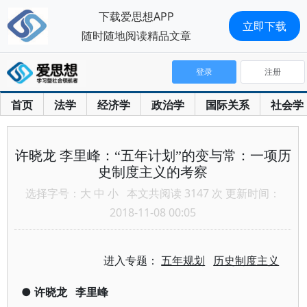
下载爱思想APP
立即下载
随时随地阅读精品文章
登录
注册
首页
法学
经济学
政治学
国际关系
社会学
许晓龙 李里峰：“五年计划”的变与常：一项历
史制度主义的考察
选择字号：
大
中
小
本文共阅读 3147 次 更新时间：
2018-11-08 00:05
进入专题：
五年规划
历史制度主义
●
许晓龙
李里峰