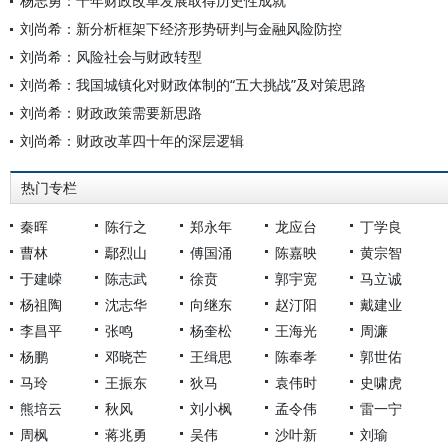
杨志勇：十年财政改革发展取得历史性成就
刘尚希：新分析框架下经济形势研判与金融风险防控
刘尚希：风险社会与财政转型
刘尚希：我国城镇化对财政体制的“五大挑战”及对策思路
刘尚希：财政政策需要新思路
刘尚希：财政改革四十年的深层逻辑
热门专栏
秦晖
陈行之
郑永年
龙应台
丁学良
曹林
鄢烈山
傅国涌
陈嘉映
黄宗智
于建嵘
陈志武
徐贲
郭宇宽
马立诚
杨祖陶
沈志华
向继东
赵汀阳
戴建业
李昌平
张鸣
杨奎松
王海光
周濂
杨鹏
邓晓芒
王缉思
陈奉孝
郭世佑
马玲
王振东
狄马
袁伟时
史啸虎
熊培云
秋风
刘小枫
孟令伟
雷一宁
周枫
蒋兆勇
吴伟
沙叶新
刘瑜