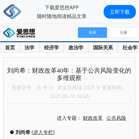
下载爱思想APP
立即下载
随时随地阅读精品文章
登录
注册
首页
法学
经济学
政治学
国际关系
社会学
刘尚希：财政改革40年：基于公共风险变化的
多维观察
选择字号：
大
中
小
本文共阅读 2325 次 更新时间：
2021-05-16 16:56
进入专题：
财政改革
公共风险
●
刘尚希
(
进入专栏
)