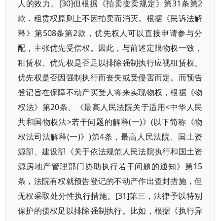
人的效力。[30]但根据《拍卖变卖规定》第31条第2
款，租赁权原则上不因拍卖而消灭。根据《民诉法解
释》第508条第2款，优先权人可以直接申请参与分
配，主张优先受偿权。因此，与前述定限物权一致，
租赁权、优先权是否足以排除强制执行应视租赁权、
优先权是否因强制执行而丧失或受侵害而定。而预告
登记旨在保障不动产买受人将来实现物权，根据《物
权法》第20条、《最高人民法院关于适用<中华人民
共和国物权法>若干问题的解释(一)》(以下简称《物
权法司法解释(一)》)第4条，最高人民法院、国土资
源部、建设部《关于依法规范人民法院执行和国土资
源房地产管理部门协助执行若干问题的通知》第15
条，法院有权就预告登记的不动产作出查封措施，但
无权采取处分性执行措施。[31]第三，法律予以特别
保护的债权足以排除强制执行。比如，根据《执行异