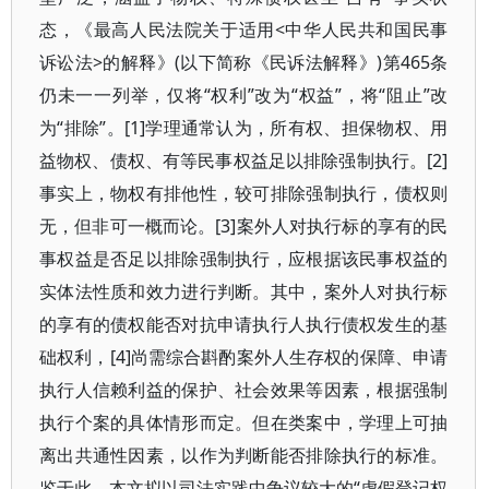
态，《最高人民法院关于适用<中华人民共和国民事
诉讼法>的解释》(以下简称《民诉法解释》)第465条
仍未一一列举，仅将“权利”改为“权益”，将“阻止”改
为“排除”。[1]学理通常认为，所有权、担保物权、用
益物权、债权、有等民事权益足以排除强制执行。[2]
事实上，物权有排他性，较可排除强制执行，债权则
无，但非可一概而论。[3]案外人对执行标的享有的民
事权益是否足以排除强制执行，应根据该民事权益的
实体法性质和效力进行判断。其中，案外人对执行标
的享有的债权能否对抗申请执行人执行债权发生的基
础权利，[4]尚需综合斟酌案外人生存权的保障、申请
执行人信赖利益的保护、社会效果等因素，根据强制
执行个案的具体情形而定。但在类案中，学理上可抽
离出共通性因素，以作为判断能否排除执行的标准。
鉴于此，本文拟以司法实践中争议较大的“虚假登记权