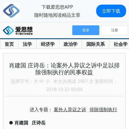
下载爱思想APP
立即下载
随时随地阅读精品文章
登录
注册
首页
法学
经济学
政治学
国际关系
社会学
肖建国 庄诗岳：论案外人异议之诉中足以排
除强制执行的民事权益
选择字号：
大
中
小
本文共阅读 2907 次 更新时间：
2018-10-22 00:04
进入专题：
案外人异议之诉
排除强制执行
●
肖建国
庄诗岳