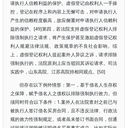
请执行人信赖利益的保护。虚假登记由权利人一手操
控，登记在程序上和内容上无懈可击，对申请执行人
产生的信赖程度极高，故应侧重对申请执行人信赖利
益的保护。[49]第四，若法院支持虚假登记权利人排
除强制执行之请求，将产生保护甚至激励虚假登记权
利人规避法律法规、政策规章的不良社会影响。综
上，虚假登记权利人提起案外人异议之诉，请求排除
强制执行的，法院原则上应当驳回其诉讼请求。司法
实践中，山东高院、江苏高院持相同观点。[50]
但存在以下例外情形：第一，基于借名人生存权
之保障，赋予借名人之债权以排除强制执行效力。但
须同时符合以下条件：1.案外人在法院查封之前已与
被执行人签订借名买房合同，且不违反法律、行政法
规的效力性强制规定。或者虽未签订书面合同，但通
过间接证据能够证明借名买房事实成立，比如实际出