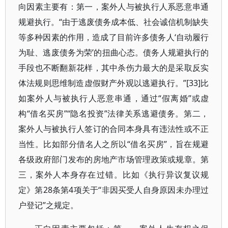
向因素主要有：第一，案外人与被执行人系恶意串通
规避执行。“由于逃废债务成本低、社会诚信机制缺失
等多种因素的作用，造成了目前许多债务人‘自动履行
为耻、逃废债务为荣’的扭曲心态。债务人规避执行的
手段也不断翻新花样，其中杀伤力最大的是采取反实
体法规则思维制造虚假财产外观以逃避执行。”[33]比
如案外人与被执行人恶意串通，通过“假离婚”或虚
构“借名买房”“隐名投资”法律关系逃避债务。第二，
案外人与被执行人签订的合同本身具有违法性或不正
当性。比如部分借名人之所以“借名买房”，旨在规避
各级政府部门发布的房地产市场管理政策或规章。第
三，案外人本身存在过错。比如《执行异议复议规
定》第28条第4项关于“非因买受人自身原因未办理过
户登记”之规定。