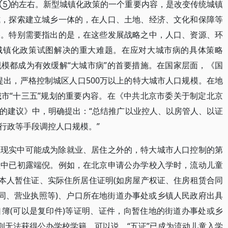
策⑤的左右。新型城镇化政策的一个重要内容，是改变传统城镇
式，探索建立城乡一体的，在人口、土地、经济、文化和保障等
略。特别需要指出的是，在这些发展战略之中，人口、资源、环
型城镇化政策试图解决的重大难题。在应对大城市病的具体策略
模都成为有效缓解“大城市病”的首要措施。在国家层面，《国
》明确提出，严格控制城区人口500万以上的特大城市人口规模。在地
市“十三五”规划的重要内容。在《中共北京市委关于制定北京
的建议》中，明确提出：“总结推广以业控人、以房管人、以证
行政等手段调控人口规模。”
在现实中可能成为除就业、居住之外的，特大城市人口控制的第
程中已初露端倪。例如，在北京申请公办学校入学时，流动儿童
即本人暂住证、实际住所居住证明(如房屋产权证、住房租赁合同
合同、营业执照等)、户口所在地街道办事处或乡镇人民政府出具
簿(可以是复印件)等证明、证件，向暂住地的街道办事处或乡
则无法获得公办学校学籍。可以说，“五证”已成为流动儿童入学