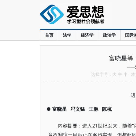
首页
法学
经济学
政治学
国际
富晓星等：
——
选择字号：
大
中
小
本文
进
●
富晓星
冯文猛
王源
陈杭
内容提要：进入21世纪以来，随着
育权利这一目标正在逐步实现。但与此同