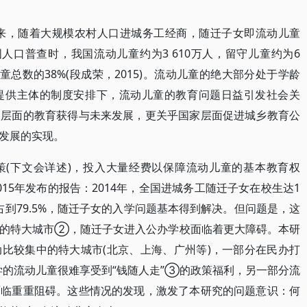
以来，随着大规模农村人口进城务工经商，随迁子女即流动儿童
人口普查时，我国流动儿童约为3 610万人，留守儿童约为6
童总数的38%(段成荣，2015)。流动儿童的绝大部分处于学龄
提供主体的制度安排下，流动儿童的教育问题日益引发社会关
人层面的教育获得与未来发展，更关乎国家层面促进城乡教育公
发展的实现。
策(下文会详述)，投入大量经费以保障流动儿童的基本教育权
15年发布的报告：2014年，全国进城务工随迁子女在校生达1
女占到79.5%，随迁子女的入学问题基本得到解决。但问题是，这
中的特大城市②，随迁子女进入公办学校面临着更大障碍。本研
比较集中的特大城市(北京、上海、广州等)，一部分在民办打
上学的流动儿童很难享受到“钱随人走”③的政策福利，另一部分流
面临重重阻碍。这些情况的发现，激发了本研究的问题意识：何