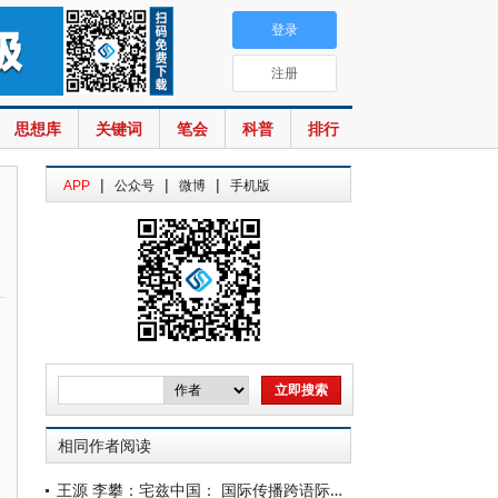
登录
注册
思想库
关键词
笔会
科普
排行
|
|
|
APP
公众号
微博
手机版
相同作者阅读
王源 李攀：宅兹中国： 国际传播跨语际实践的视野、逻辑与立场