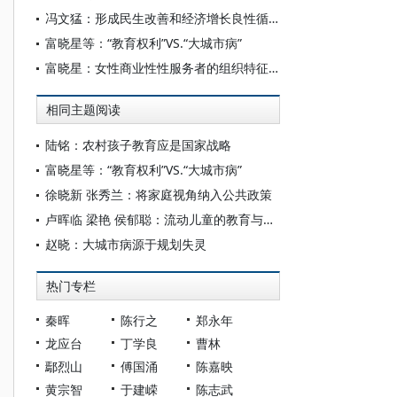
冯文猛：形成民生改善和经济增长良性循环
富晓星等：“教育权利”VS.“大城市病”
富晓星：女性商业性性服务者的组织特征、流动规律及艾滋病防治对策研究
相同主题阅读
陆铭：农村孩子教育应是国家战略
富晓星等：“教育权利”VS.“大城市病”
徐晓新 张秀兰：将家庭视角纳入公共政策
卢晖临 梁艳 侯郁聪：流动儿童的教育与阶级再生产
赵晓：大城市病源于规划失灵
热门专栏
秦晖
陈行之
郑永年
龙应台
丁学良
曹林
鄢烈山
傅国涌
陈嘉映
黄宗智
于建嵘
陈志武