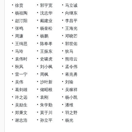
徐贲
郭宇宽
马立诚
杨祖陶
沈志华
向继东
赵汀阳
戴建业
李昌平
张鸣
杨奎松
王海光
周濂
杨鹏
邓晓芒
王缉思
陈奉孝
郭世佑
马玲
王振东
狄马
袁伟时
史啸虎
熊培云
秋风
刘小枫
孟令伟
雷一宁
周枫
蒋兆勇
吴伟
沙叶新
刘瑜
葛剑雄
储昭根
吴稼祥
许之远
袁刚
杨小凯
吴励生
朱学勤
潘维
郑秉文
莫于川
羽之野
谢志浩
孙立平
杨光