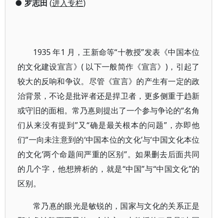
●
罗志田
(
进入专栏
)
1935 年1 月，王新命等“十教授”发表《中国本位
的文化建设宣言》( 以下一般简作《宣言》)，引起了
较大的反响和争议。尽管《宣言》的产生有一定的政
治背景，不论是批评者还是捍卫者，更多侧重于趋新
或守旧的面相。常乃惪则提出了一个参与争论的“名角
们从来没有提到”又“确是最关根本的问题”，亦即他
们“一向未注意到的‘中国本位的文化’与‘中国文化本位
的文化’两个命题间严重的区别”。如果删去后面共同
的几个字，他想辨析的，就是“中国”与“中国文化”的
区别。
常乃惪的眼光是敏锐的，国家与文化的关系正是