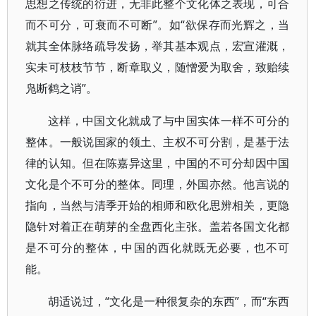
思想之传统的衍进，无非此整个文化体之表现，可合
而不可分，可衰而不可断”。如“欲保存而光辉之，当
就其全体脉络疏导发扬，举其基本观点，宏宣灌溉，
实未可枝枝节节，断章取义，随憎爱为取舍，致贻续
凫断鹤之诮”。
这样，中国文化就成了与中国实体一样不可分的
整体。一般说国家的领土、主权不可分割，是基于法
律的认知。但在陈嘉异这里，中国的不可分却因中国
文化是个不可分的整体。同理，外国亦然。他言说的
指向，当然与清季开始的相师和欧化思辨相关，更隐
隐针对着正在萌芽的全盘西化主张。盖若各国文化都
是不可分的整体，中国的西化就既无必要，也不可
能。
胡适说过，“文化是一种很复杂的东西”，而“东西