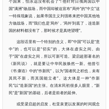
个国来，怕永远没有机会了”! 他针对日俄两国以中
国“满洲”做战场，而中国却被迫宣布“局外”的“中立”这
一特殊现象说，如果帝国主义列强将来把中国其他地
方做战场，而“我们也是‘局外’，‘局外’到底了，连造新
国的材料都没有了，那时候才是真绝望哩”。
这段话里有一个特别的含义，即“中国”可以是“意
中”的，也可以是“切实”的，大体在虚实之间。由
于“国”在虚实之间，所以可新可造。梁启超那著名的
《新民说》，就是要让中华民族焕然一新。他曾引
《书·康诰》中的“作新民”，以为“国者民之积也，未有
其民不新，而其国能立者”。这大体是一种“作新
民”以“造新国”的主张。在清末民初很多人眼里，“新
民”是“新国”的基础，后者是前者的延伸。
或受梁启超的启发，杜亚泉更以发展的时间观念