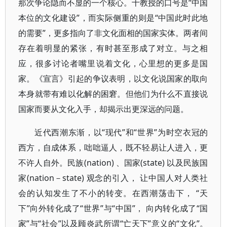
那次争论隐而不显的一个核心。十教授的口号是“中国
本位的文化建设”，而实际侧重的则是“中国此时此地
的需要”，更多指向了非文化面相的国家实体。两者间
存在着明显的紧张，有时甚至形成了对立。与之相
应，很多讨论者嘴里说着文化，心里想的更多是国
家。《宣言》引起的争议表明，以文化说国家的取向
本身就带有难以化解的困窘。但他们为什么不直接说
国家而要从文化入手，却揭示出更深远的问题。
近代西潮东渐，以“现代”和“世界”为时空衣冠的
西方，自成体系，咄咄逼人，既不轻易让人进入，更
不许人自外。民族(nation) 、国家(state) 以及民族国
家(nation－state) 观念的引入， 让中国人对人类社
会的认知发生了不小的转变。在西潮荡击下， “天
下”向外转化成了“世界”与“中国”， 向内转化成了“国
家”与“社会”以及顾炎武所谓“亡天下”意义的“文化”。