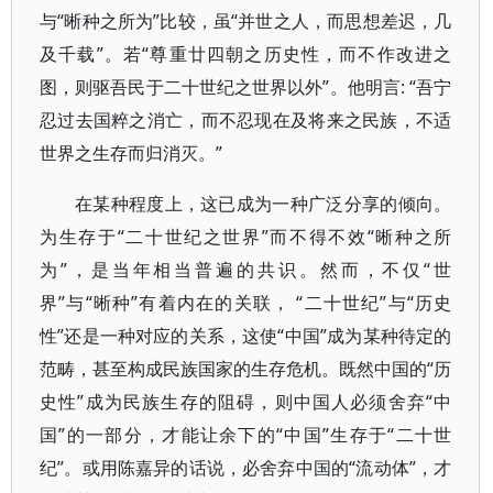
与“晰种之所为”比较，虽“并世之人，而思想差迟，几
及千载”。若“尊重廿四朝之历史性，而不作改进之
图，则驱吾民于二十世纪之世界以外”。他明言: “吾宁
忍过去国粹之消亡，而不忍现在及将来之民族，不适
世界之生存而归消灭。”
在某种程度上，这已成为一种广泛分享的倾向。
为生存于“二十世纪之世界”而不得不效“晰种之所
为”，是当年相当普遍的共识。然而，不仅“世
界”与“晰种”有着内在的关联， “二十世纪”与“历史
性”还是一种对应的关系，这使“中国”成为某种待定的
范畴，甚至构成民族国家的生存危机。既然中国的“历
史性”成为民族生存的阻碍，则中国人必须舍弃“中
国”的一部分，才能让余下的“中国”生存于“二十世
纪”。或用陈嘉异的话说，必舍弃中国的“流动体”，才