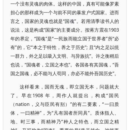
一个没有灵魂的肉体。这样的中国，真有可能像罗素
担心的那样成为一个与前不同的暴发户式国家。进而
言之，国家的灵魂也就是“国魂”。若用清季读书人的
说法，这是构成“国家”的主要成分。按蒋方震在1903
年的界定，“国魂”是“一民族而能立国于世界者”所“必
有”的，它“本之于特性，养之于历史”; 且“内之足以统
一群力，外之足以吸入文明、与异族抗”。许之衡稍后
也说，“国魂者，立国之本也”。各国各有其国魂，“吾
国之国魂，必不能与人苟同，亦必不能外吾国历史”。
这样看来，国而无魂，即立国无本，问题就大
了。早在1908 年，周作人就提出，构成“国民
（nation，义与臣民有别）”的有二要素，“一曰质
体，一曰精神”，为“凡有国者所同具”。质体指人、
地、时三事，而精神乃“种人之特色，而立国之精