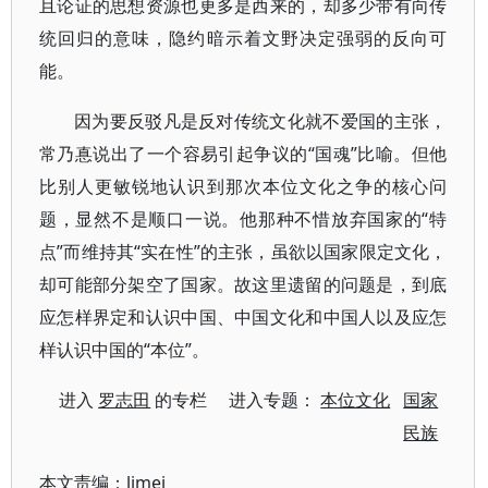
且论证的思想资源也更多是西来的，却多少带有向传
统回归的意味，隐约暗示着文野决定强弱的反向可
能。
因为要反驳凡是反对传统文化就不爱国的主张，
常乃惪说出了一个容易引起争议的“国魂”比喻。但他
比别人更敏锐地认识到那次本位文化之争的核心问
题，显然不是顺口一说。他那种不惜放弃国家的“特
点”而维持其“实在性”的主张，虽欲以国家限定文化，
却可能部分架空了国家。故这里遗留的问题是，到底
应怎样界定和认识中国、中国文化和中国人以及应怎
样认识中国的“本位”。
进入
罗志田
的专栏 进入专题：
本位文化
国家
民族
本文责编：
limei