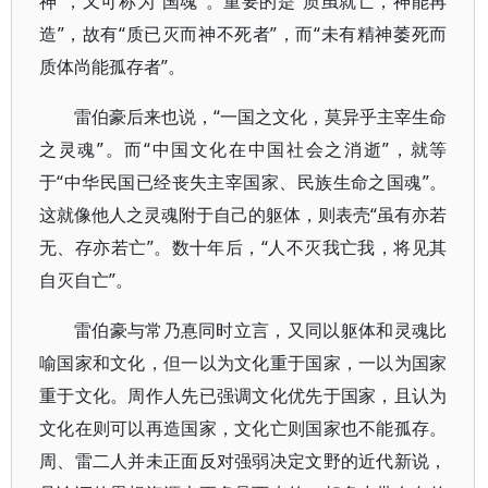
神”，又可称为“国魂”。重要的是“质虽就亡，神能再
造”，故有“质已灭而神不死者”，而“未有精神萎死而
质体尚能孤存者”。
雷伯豪后来也说，“一国之文化，莫异乎主宰生命
之灵魂”。而“中国文化在中国社会之消逝”，就等
于“中华民国已经丧失主宰国家、民族生命之国魂”。
这就像他人之灵魂附于自己的躯体，则表壳“虽有亦若
无、存亦若亡”。数十年后，“人不灭我亡我，将见其
自灭自亡”。
雷伯豪与常乃惪同时立言，又同以躯体和灵魂比
喻国家和文化，但一以为文化重于国家，一以为国家
重于文化。周作人先已强调文化优先于国家，且认为
文化在则可以再造国家，文化亡则国家也不能孤存。
周、雷二人并未正面反对强弱决定文野的近代新说，