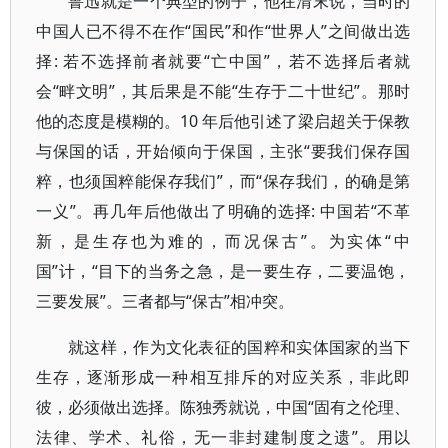
鲁迅就是一个典型的例子，他在清末说，当时的
中国人已不得不在作“国民”和作“世界人”之间做出选
择: 若不选择前者就要“亡中国”，若不选择后者就
会“畔文明”，其后果是不能“生存于二十世纪”。那时
他的态度是模糊的。10 年后他引述了梁启超关于保教
与保国的话，开始倾向于保国，主张“要我们保存国
粹，也须国粹能保存我们”，而“保存我们，的确是第
一义”。再几年后他做出了明确的选择: 中国若“不革
新，是生存也为难的，而况保古”。为实体“中
国”计，“目下的当务之急，是一要生存，二要温饱，
三要发展”。三者都与“保古”相冲突。
就这样，作为文化表征的国粹和实体国家的当下
生存，逐渐形成一种相互排斥的对应关系，非此即
彼，必须做出选择。陈独秀就说，中国“固有之伦理、
法律、学术、礼俗，无一非封建制度之遗”。用以