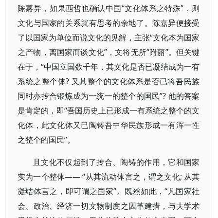
陈嘉异，如果西哲也确认中国“文化体系之特殊”，则
文化与国家的关系就有思考的余地了。陈嘉异便接受
了以国家为单位而说文化的见解，主张“文化本为国家
之产物，离国家而谈文化”，文将无所“附丽”。但关键
在于，“中国立国数千年，其文化是否已凝结成为一有
系统之整个体? 又其整个的文化体系是否已将吾民族
同时亦抟合锻炼成为一统一的整个的国民”? 他的答案
是肯定的，即“吾国历史上已形成一有系统之整个的文
化体，此文化体又已陶铸吾中华民族形成一有浑一性
之整个的国民”。
且文化不仅起到了抟合、陶铸的作用，它和国家
实为一个整体—— “从其流动体言之，谓之文化; 从其
凝结体言之，即可谓之国家”。既然如此，“凡国家社
会、政治、经济一切文物制度之因革建措，与夫学术