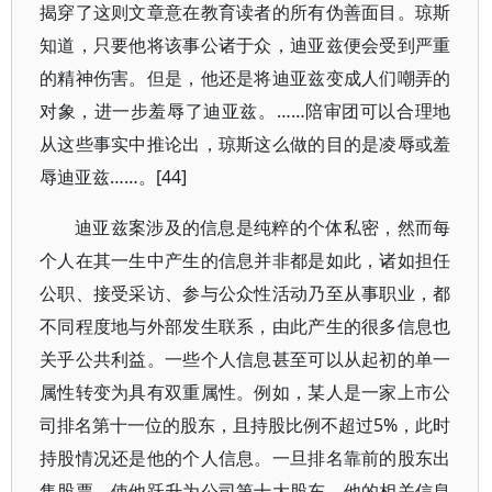
揭穿了这则文章意在教育读者的所有伪善面目。琼斯
知道，只要他将该事公诸于众，迪亚兹便会受到严重
的精神伤害。但是，他还是将迪亚兹变成人们嘲弄的
对象，进一步羞辱了迪亚兹。……陪审团可以合理地
从这些事实中推论出，琼斯这么做的目的是凌辱或羞
辱迪亚兹……。[44]
迪亚兹案涉及的信息是纯粹的个体私密，然而每
个人在其一生中产生的信息并非都是如此，诸如担任
公职、接受采访、参与公众性活动乃至从事职业，都
不同程度地与外部发生联系，由此产生的很多信息也
关乎公共利益。一些个人信息甚至可以从起初的单一
属性转变为具有双重属性。例如，某人是一家上市公
司排名第十一位的股东，且持股比例不超过5%，此时
持股情况还是他的个人信息。一旦排名靠前的股东出
售股票，使他跃升为公司第十大股东，他的相关信息