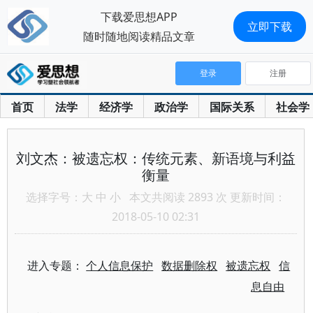
下载爱思想APP
立即下载
随时随地阅读精品文章
登录
注册
首页
法学
经济学
政治学
国际关系
社会学
刘文杰：被遗忘权：传统元素、新语境与利益
衡量
选择字号：
大
中
小
本文共阅读 2893 次 更新时间：
2018-05-10 02:31
进入专题：
个人信息保护
数据删除权
被遗忘权
信
息自由