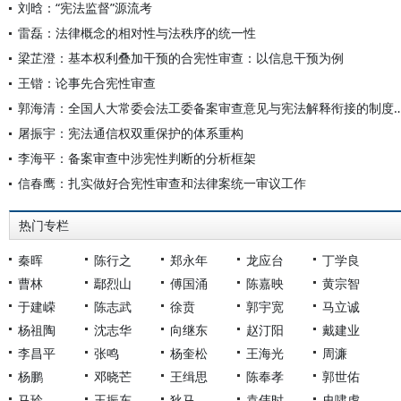
刘晗：“宪法监督”源流考
雷磊：法律概念的相对性与法秩序的统一性
梁芷澄：基本权利叠加干预的合宪性审查：以信息干预为例
王锴：论事先合宪性审查
郭海清：全国人大常委会法工委备案审查意见与宪法
屠振宇：宪法通信权双重保护的体系重构
李海平：备案审查中涉宪性判断的分析框架
信春鹰：扎实做好合宪性审查和法律案统一审议工作
热门专栏
秦晖
陈行之
郑永年
龙应台
丁学良
曹林
鄢烈山
傅国涌
陈嘉映
黄宗智
于建嵘
陈志武
徐贲
郭宇宽
马立诚
杨祖陶
沈志华
向继东
赵汀阳
戴建业
李昌平
张鸣
杨奎松
王海光
周濂
杨鹏
邓晓芒
王缉思
陈奉孝
郭世佑
马玲
王振东
狄马
袁伟时
史啸虎