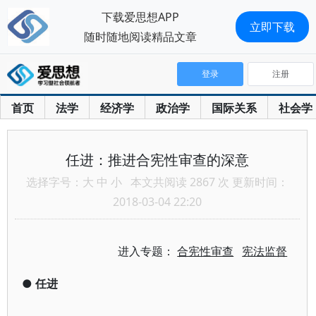
下载爱思想APP
立即下载
随时随地阅读精品文章
登录
注册
首页
法学
经济学
政治学
国际关系
社会学
任进：推进合宪性审查的深意
选择字号：
大
中
小
本文共阅读 2867 次 更新时间：
2018-03-04 22:20
进入专题：
合宪性审查
宪法监督
●
任进