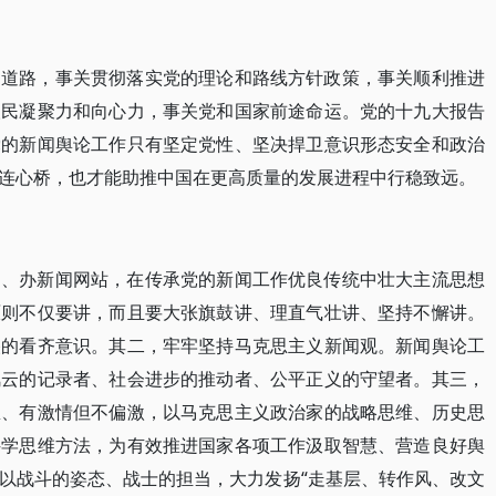
和道路，事关贯彻落实党的理论和路线方针政策，事关顺利推进
人民凝聚力和向心力，事关党和国家前途命运。党的十九大报告
党的新闻舆论工作只有坚定党性、坚决捍卫意识形态安全和政治
连心桥，也才能助推中国在更高质量的发展进程中行稳致远。
台、办新闻网站，在传承党的新闻工作优良传统中壮大主流思想
原则不仅要讲，而且要大张旗鼓讲、理直气壮讲、坚持不懈讲。
央的看齐意识。其二，牢牢坚持马克思主义新闻观。新闻舆论工
风云的记录者、社会进步的推动者、公平正义的守望者。其三，
想、有激情但不偏激，以马克思主义政治家的战略思维、历史思
科学思维方法，为有效推进国家各项工作汲取智慧、营造良好舆
以战斗的姿态、战士的担当，大力发扬“走基层、转作风、改文