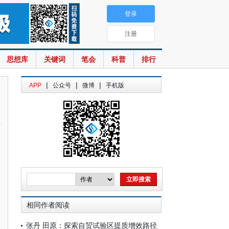
登录
注册
思想库
关键词
笔会
科普
排行
|
|
|
APP
公众号
微博
手机版
相同作者阅读
张丹 田原：探索自贸试验区提质增效路径