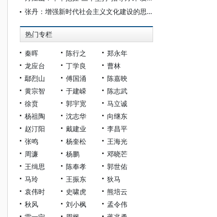
张丹：增强新时代社会主义文化建设的思想底蕴
热门专栏
秦晖
陈行之
郑永年
龙应台
丁学良
曹林
鄢烈山
傅国涌
陈嘉映
黄宗智
于建嵘
陈志武
徐贲
郭宇宽
马立诚
杨祖陶
沈志华
向继东
赵汀阳
戴建业
李昌平
张鸣
杨奎松
王海光
周濂
杨鹏
邓晓芒
王缉思
陈奉孝
郭世佑
马玲
王振东
狄马
袁伟时
史啸虎
熊培云
秋风
刘小枫
孟令伟
雷一宁
周枫
蒋兆勇