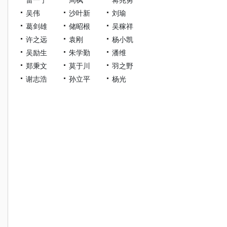
吴伟
沙叶新
刘瑜
葛剑雄
储昭根
吴稼祥
许之远
袁刚
杨小凯
吴励生
朱学勤
潘维
郑秉文
莫于川
羽之野
谢志浩
孙立平
杨光