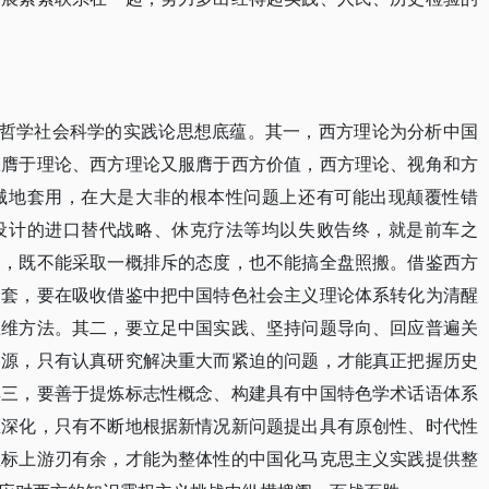
强哲学社会科学的实践论思想底蕴。其一，西方理论为分析中国
服膺于理论、西方理论又服膺于西方价值，西方理论、视角和方
械地套用，在大是大非的根本性问题上还有可能出现颠覆性错
设计的进口替代战略、休克疗法等均以失败告终，就是前车之
别，既不能采取一概排斥的态度，也不能搞全盘照搬。借鉴西方
硬套，要在吸收借鉴中把中国特色社会主义理论体系转化为清醒
思维方法。其二，要立足中国实践、坚持问题导向、回应普遍关
力源，只有认真研究解决重大而紧迫的问题，才能真正把握历史
其三，要善于提炼标志性概念、构建具有中国特色学术话语体系
在深化，只有不断地根据新情况新问题提出具有原创性、时代性
坐标上游刃有余，才能为整体性的中国化马克思主义实践提供整