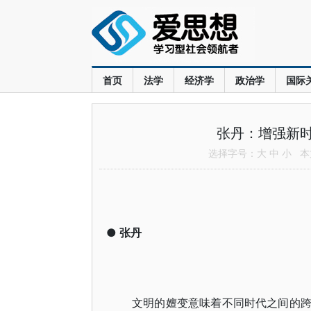
首页
法学
经济学
政治学
国际
张丹：增强新
选择字号：
大
中
小
本文
●
张丹
文明的嬗变意味着不同时代之间的