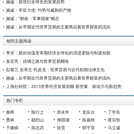
施诚：新世纪全球史的发展趋势
施诚：常驻大使: 均势与威胁的产物
施诚：“财政－军事国家”概念
施诚：从早期近代世界贸易的主要商品看世界财富的流向
相同主题阅读
李滨：新的动荡变革期经济全球化的演进逻辑与制度创新
鱼宏亮：丝绸之路与世界贸易网络
彭慕兰 史蒂文·托皮克：世界贸易与近代初期法律文化
施诚：从早期近代世界贸易的主要商品看世界财富的流向
上海社科院：2015世界经济发展前瞻 新变量、新动力与新趋势
热门专栏
秦晖
陈行之
郑永年
龙应台
丁学良
曹林
鄢烈山
傅国涌
陈嘉映
黄宗智
于建嵘
陈志武
徐贲
郭宇宽
马立诚