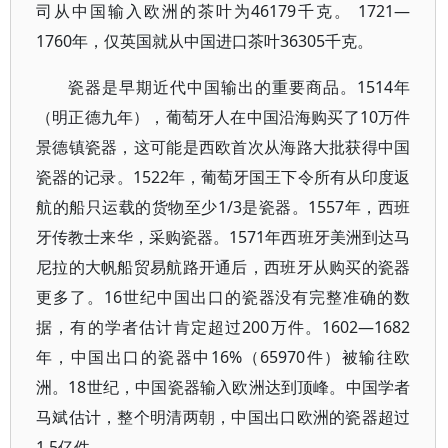
司从中国输入欧洲的茶叶为46179千克。 1721—
1760年，仅英国就从中国进口茶叶36305千克。
瓷器是早期近代中国输出的重要商品。1514年
（明正德九年），葡萄牙人在中国沿海购买了10万件
景德镇瓷器，这可能是西欧首次从海路大批获得中国
瓷器的记录。1522年，葡萄牙国王下令所有从印度返
航的船只运载的货物至少1/3是瓷器。1557年，西班
牙传教士来华，采购瓷器。1571年西班牙美洲到达马
尼拉的大帆船贸易航路开通后，西班牙从购买的瓷器
更多了。16世纪中国出口的瓷器没有完整准确的数
据，有的学者估计肯定超过200万件。1602—1682
年，中国出口的瓷器中16%（65970件）被输往欧
洲。18世纪，中国瓷器输入欧洲达到顶峰。中国学者
马斌估计，整个明清两朝，中国出口欧洲的瓷器超过
1.5亿件。