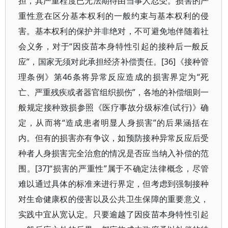
担，其严重程度已无法期待由当事人忍受。损害的严
重性意在区分基本权利的一般约束与基本权利的侵
害。基本权利的保护并非绝对，不可避免地伴随着社
会义务，对于“因疫苗本身特性引起的接种后一般反
应”，国家无须对此承担经济补偿责任。[36]《接种管
理条例》第46条将异常反应造成的损害界定为“死
亡、严重残疾或者器官组织损伤”，各地的补偿细则一
般规定接种致损参照《医疗事故分级标准(试行)》确
定，从而将“造成患者明显人身损害”的后果涵括在
内。但有的损害亦有争议，如预防接种异常反应后受
种者人身损害完全治愈的情况是否应当纳入补偿的范
围。[37]“损害的严重性”属于不确定法律概念，尽管
难以通过具体的标准来进行界定，但考虑到强制接种
对生命健康权的侵害以及公共卫生保障的重要意义，
实践中宜从宽认定。只要逾越了因疫苗本身特性引起