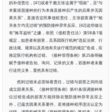
的补偿责任，[41]或者干脆主张这属于“瑕疵”，且“与
本案疫苗接种的行为本身及接种后产生的后果并无因
果关系”，直接否定民事侵权责任，主张损害属于“相
关各方均无过错”的预防接种异常反应。[42]这些做法
有“掩耳盗铃”之嫌，依照《侵权责任法》第58条1项
规定，如患者有损害，且系因医疗机构“违反法律、行
政法规、规章以及其他有关诊疗规范的规定”造成，应
推定医疗机构有过错。《接种管理条例》第25条明确
赋予接种者告知、询问、记录的义务，若接种者未履
行这些义务，显然具有过错。
然则过错未必意味着责任，过错与损害之间尚须
成立因果关系。《接种管理条例》第41条强调接种单
位过错造成的损害方能排除在预防接种异常反应之
外，已蕴含因果关系要件。若将接种程序违法认定为
过错，进而机械适用《接种管理条例》第40条，以不