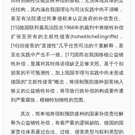
而特别牺牲仅能反映补偿的基础，无法体现具体的责
任结构，其内涵在我国理论与司法实践中尚不清晰，
甚至有法院通过民事侵权来认定政府的补偿责任。
[15]德国联邦最高法院在1966年的裁判中将牺牲补偿
扩张至所有的主权性侵害(hoheitlicheEingriffe)，
[16]但侵害的“直接性”几乎任凭司法的个案解释，甚
至在实践中产生不一致。[17]因而在我国移植公益牺
牲补偿，显属对其特殊语境缺乏足够关照。基于个别
损害的不可预测性，加上我国学理与实践中尚未形成
德国的“主权性侵害”概念，将强制预防接种损害纳入
狭义的公益牺牲补偿，将导致行政补偿的构成要件遭
到严重腐蚀，模糊特别牺牲的范围。
其次，简单地将强制预防接种的国家补偿责任解
释为公益牺牲补偿，有着严重的逻辑缺陷。德国的国
家责任体系通过合法、过错、侵害类型与权利类型的