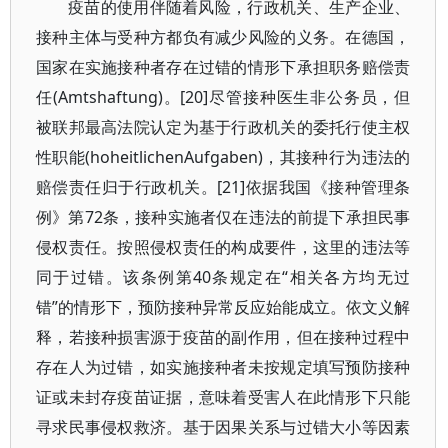
疫苗的使用伴随着风险，行政机关、生产企业、
接种主体与受种方都负有减少风险的义务。在德国，
国家在实施接种者存在过错的情形下承担职务赔偿责
任(Amtshaftung)。[20]尽管接种医生非公务员，但
被联邦最高法院认定为基于行政机关的委托行使主权
性职能(hoheitlichenAufgaben)，其接种行为违法的
赔偿责任归于行政机关。[21]依据我国《接种管理条
例》第72条，接种实施者仅在违法的前提下承担民事
侵权责任。按照侵权责任的构成要件，这里的违法等
同于过错。该条例第40条规定在“相关各方均无过
错”的情形下，预防接种异常反应始能成立。依文义解
释，若接种损害源于疫苗的副作用，但在接种过程中
存在人为过错，如实施接种者未按规定填写预防接种
证或未封存疫苗证据，意味着受害人在此情形下只能
寻求民事侵权救济。基于因果关系与过错大小等因素