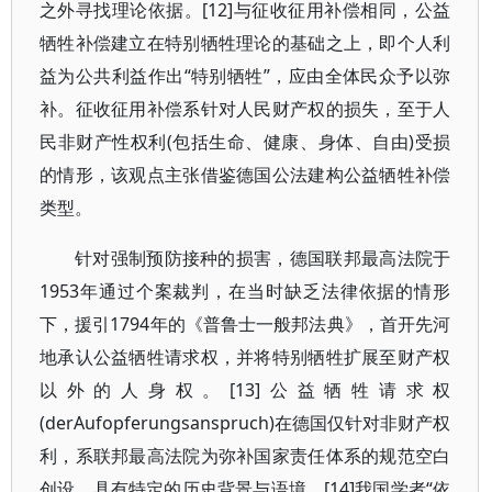
之外寻找理论依据。[12]与征收征用补偿相同，公益
牺牲补偿建立在特别牺牲理论的基础之上，即个人利
益为公共利益作出“特别牺牲”，应由全体民众予以弥
补。征收征用补偿系针对人民财产权的损失，至于人
民非财产性权利(包括生命、健康、身体、自由)受损
的情形，该观点主张借鉴德国公法建构公益牺牲补偿
类型。
针对强制预防接种的损害，德国联邦最高法院于
1953年通过个案裁判，在当时缺乏法律依据的情形
下，援引1794年的《普鲁士一般邦法典》，首开先河
地承认公益牺牲请求权，并将特别牺牲扩展至财产权
以外的人身权。[13]公益牺牲请求权
(derAufopferungsanspruch)在德国仅针对非财产权
利，系联邦最高法院为弥补国家责任体系的规范空白
创设，具有特定的历史背景与语境。[14]我国学者“依