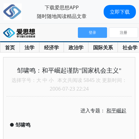
下载爱思想APP
立即下载
随时随地阅读精品文章
登录
注册
首页
法学
经济学
政治学
国际关系
社会学
邹啸鸣：和平崛起谨防"国家机会主义"
选择字号：
大
中
小
本文共阅读 5845 次 更新时间：
2006-07-23 22:24
进入专题：
和平崛起
●
邹啸鸣