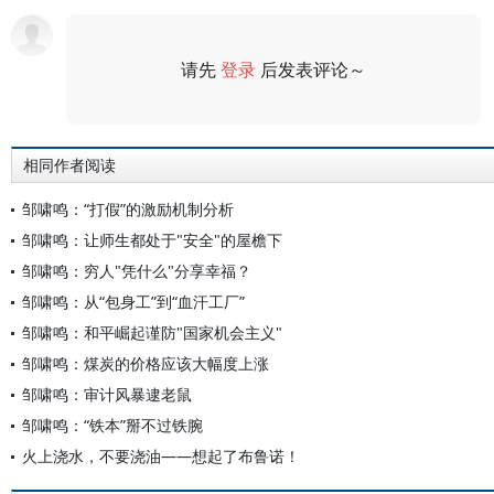
请先
登录
后发表评论～
评论
相同作者阅读
邹啸鸣：“打假”的激励机制分析
邹啸鸣：让师生都处于"安全"的屋檐下
邹啸鸣：穷人"凭什么"分享幸福？
邹啸鸣：从“包身工”到“血汗工厂”
邹啸鸣：和平崛起谨防"国家机会主义"
邹啸鸣：煤炭的价格应该大幅度上涨
邹啸鸣：审计风暴逮老鼠
邹啸鸣：“铁本”掰不过铁腕
火上浇水，不要浇油——想起了布鲁诺！