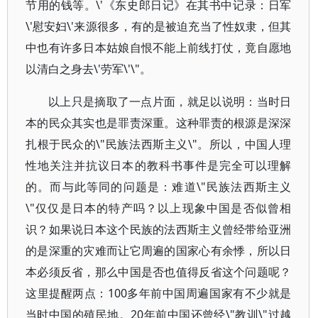
节用的钱等。\'《东史郎日记》在其书中记录：日军
\'慰安妇\'来源很多，有的是被迫充当了性奴隶，但其
中也有许多日本姑娘自恨不能上前线打仗，竟自愿地
以清白之身去\'劳军\'\"。
以上只是摘取了一点片面，就足以说明：当时日
本的民众其实也是罪责深重。这种罪责的根源是深深
扎根于民众的\"民族法西斯主义\"。所以，中国人理
性地关注并抗议日本的教科书事件是完全可以理解
的。而与此等同的问题是：难道\"民族法西斯主义
\"仅仅是日本的特产吗？以上现象中国是否似曾相
识？如果说日本这个民族的法西斯主义曾经带给亚洲
的是深重的灾难而让它周遍的国家心有余悸，所以日
本必须反省，那么中国是否也值得反省这个问题呢？
这里提醒两点：100多年前中国周遍国家有不少就是
当时中国的殖民地。20年前中国还曾经\"教训\"过越