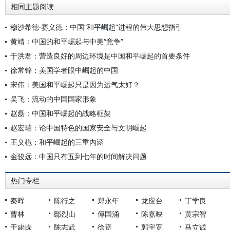
相同主题阅读
穆沙希德·赛义德：中国“和平崛起”进程的伟大思想指引
黄靖：中国的和平崛起与中美“竞争”
于洪君：营造良好的周边环境是中国和平崛起的首要条件
徐常锌：美国学者眼中崛起的中国
宋伟：美国和平崛起只是因为运气太好？
吴飞：流动的中国国家形象
赵磊：中国和平崛起的战略框架
赵宏瑞：论中国特色的国家安全与文明崛起
王义桅：和平崛起的三重内涵
金骏远：中国只有五到七年的时间解决问题
热门专栏
秦晖
陈行之
郑永年
龙应台
丁学良
曹林
鄢烈山
傅国涌
陈嘉映
黄宗智
于建嵘
陈志武
徐贲
郭宇宽
马立诚