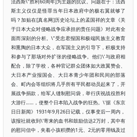
法西斯\"胜利60周年]为主题的抗议。问题在于：法西
斯主义仅仅是怪罪当年日本政府中的极右翼就够了
吗？加贴在[真名网]历史论坛上的孟国祥的文章《关
于日本大众对侵略战争应承担的责任问题》对此有全
面而深刻的分析。\"受忠君报国和极端民族主义教育
和熏陶的日本大众，在军国主义的引导下，积极支持
和参与了那场对外扩张的侵略战争。他们\'与政府相
配合，除了学校，各种官记群众团体如大政翼赞会、
大日本产业报国会、大日本青少年团和民间的部落
会、町内会等组织将几乎所有平民都动员起来了，开
展战争捐款，给军人缝制慰问袋，举行庆祝战役胜利
大游行……，使整个日本陷入战争的狂热。\'据《东京
日日新闻》1931年9月26日记载，仅事变后一周内，
该报社就收到\'寄来的血书和鼓励信达2万封，其中有
的慰问信中，夹着小孩积攒的1元、2元的零用钱及过