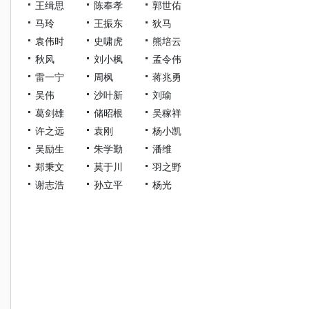
王缉思
陈奉孝
郭世佑
马玲
王振东
狄马
袁伟时
史啸虎
熊培云
秋风
刘小枫
孟令伟
雷一宁
周枫
蒋兆勇
吴伟
沙叶新
刘瑜
葛剑雄
储昭根
吴稼祥
许之远
袁刚
杨小凯
吴励生
朱学勤
潘维
郑秉文
莫于川
羽之野
谢志浩
孙立平
杨光