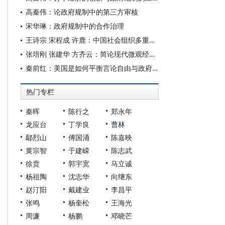
高秦伟：论政府规制中的第三方审核
宋华琳：政府规制中的合作治理
王诗宗 宋程成 许鹿：中国社会组织多重特征的机制性分析
张培刚 张建华 方齐云：简论现代微观经济学的新进展
秦前红：美国是如何平衡言论自由与政府规制之间关系的
热门专栏
秦晖
陈行之
郑永年
龙应台
丁学良
曹林
鄢烈山
傅国涌
陈嘉映
黄宗智
于建嵘
陈志武
徐贲
郭宇宽
马立诚
杨祖陶
沈志华
向继东
赵汀阳
戴建业
李昌平
张鸣
杨奎松
王海光
周濂
杨鹏
邓晓芒