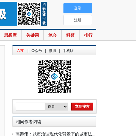
登录
注册
思想库
关键词
笔会
科普
排行
|
|
|
APP
公众号
微博
手机版
相同作者阅读
高秦伟：城市治理现代化背景下的城市法研究展望