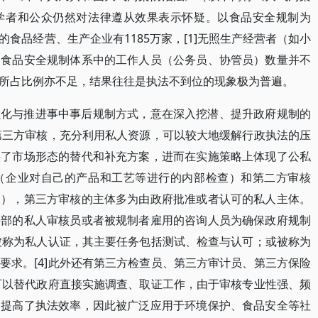
学者和公众仍然对法律遵从效果表示怀疑。以食品安全规制为
食品经营、生产企业有1185万家，[1]无照生产经营者（如小
家食品安全规制体系中的工作人员（公务员、协管员）数量并不
所占比例亦不足，结果往往是执法不到位的现象极为普遍。
强化与推进事中事后规制方式，意在深入挖潜、提升政府规制的
入第三方审核，充分利用私人资源，可以较大地缓解行政执法的压
供了市场形态的替代和补充方案，进而在实施策略上体现了公私
（企业对自己的产品和工艺等进行的内部检查）和第二方审核
查），第三方审核的主体多为由政府批准或者认可的私人主体。
外部的私人审核员或者被规制者雇用的咨询人员为确保政府规制
也被称为私人认证，其主要任务包括测试、检查与认可；或被称为
要求。[4]此外还有第三方检查员、第三方审计员、第三方保险
核可以替代政府直接实施调查、取证工作，由于审核专业性强、频
、提高了执法效率，因此被广泛应用于环境保护、食品安全等社