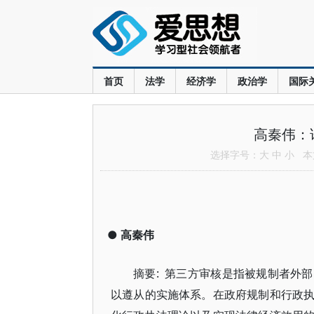
首页
法学
经济学
政治学
国际
高秦伟：
选择字号：
大
中
小
本文
●
高秦伟
摘要: 第三方审核是指被规制者外
以遵从的实施体系。在政府规制和行政