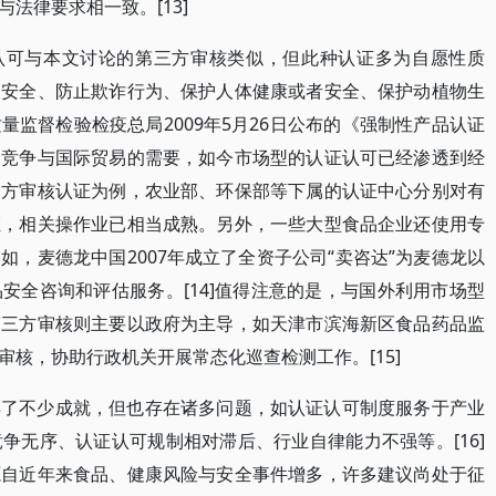
法律要求相一致。[13]
证认可与本文讨论的第三方审核类似，但此种认证多为自愿性质
家安全、防止欺诈行为、保护人体健康或者安全、保护动植物生
监督检验检疫总局2009年5月26日公布的《强制性产品认证
场竞争与国际贸易的需要，如今市场型的认证认可已经渗透到经
三方审核认证为例，农业部、环保部等下属的认证中心分别对有
证，相关操作业已相当成熟。另外，一些大型食品企业还使用专
，麦德龙中国2007年成立了全资子公司“卖咨达”为麦德龙以
安全咨询和评估服务。[14]值得注意的是，与国外利用市场型
第三方审核则主要以政府为主导，如天津市滨海新区食品药品监
核，协助行政机关开展常态化巡查检测工作。[15]
得了不少成就，但也存在诸多问题，如认证认可制度服务于产业
争无序、认证认可规制相对滞后、行业自律能力不强等。[16]
源自近年来食品、健康风险与安全事件增多，许多建议尚处于征