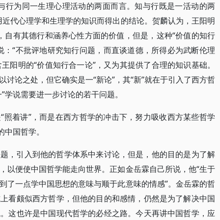
指与行为同一生理心理活动的两面而言。知与行既是一活动的两
用近代心理学和生理学的知识而得出的结论。贺麟认为，王阳明
”，自有其德行和涵养心性方面的价值，但是，这种“价值的知行
说：“不批评地研究知行问题，而直谈道德，所得必为武断伦理
含王阳明的“价值知行合一论”，又为其提供了合理的知识基础。
讨论之处，但它确实是一“新论”，其“新”就在于引入了西方哲
一”学说需要进一步讨论的若干问题。
“照着讲”，而是在西方哲学的冲击下，努力吸收西方某些哲学
的中国哲学。
问题，引入到他的哲学体系中来讨论，但是，他的目的是为了解
，以便使中国哲学能走向世界。正如金岳霖自己所说，他“生于
到了一点学中国思想的意味与顺于此意味的情感”。金岳霖的哲
式上看颇似西方哲学，但他的目的和感情，仍然是为了解决中国
代。这也许是中国现代哲学的必经之路。今天再讲中国哲学，应