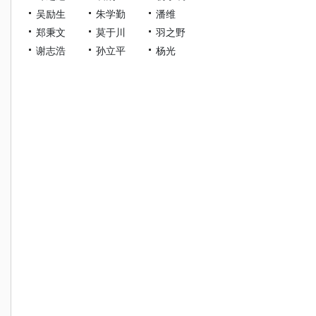
吴励生
朱学勤
潘维
郑秉文
莫于川
羽之野
谢志浩
孙立平
杨光