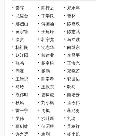
秦晖
陈行之
郑永年
龙应台
丁学良
曹林
鄢烈山
傅国涌
陈嘉映
黄宗智
于建嵘
陈志武
徐贲
郭宇宽
马立诚
杨祖陶
沈志华
向继东
赵汀阳
戴建业
李昌平
张鸣
杨奎松
王海光
周濂
杨鹏
邓晓芒
王缉思
陈奉孝
郭世佑
马玲
王振东
狄马
袁伟时
史啸虎
熊培云
秋风
刘小枫
孟令伟
雷一宁
周枫
蒋兆勇
吴伟
沙叶新
刘瑜
葛剑雄
储昭根
吴稼祥
许之远
袁刚
杨小凯