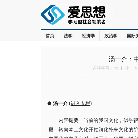
首页
法学
经济学
政治学
国际
汤一介：中
选择字号：
大
中
小
本文
●
汤一介
(
进入专栏
)
内容提要：当前的我国文化，似乎
段，转向本土文化开始消化外来文化的