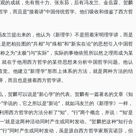
可观的成就，先有熊十力、张东荪，后有冯友兰、金岳霖、贺麟
哲学，而且是“接着讲”中国传统哲学。他们吸收和借鉴了西方哲
是冯友兰提出来的，他认为《新理学》不是照着宋明理学讲，而是
是把柏拉图的“共相”与“殊相”和“新实在论”的思想引入中国哲
或称之为“太极”)与“实际”，实际的事物依照所以然之理而成为某
”，就在于他用西方哲学的某些思想来分析中国哲学问题。他认
直觉。他建立“新理学”形而上体系的方法，就是两种方法的结
学讲，而且也是接着西方哲学讲。
么，贺麟可以说是“新心学”的代表。贺麟有一篇著名的文章《知
”学说的，它之所以是“新论”，就如冯友兰的《新理学》一样，
用西方哲学的方法分析了“知”、“行”两个概念，并说：“‘知’是
合一’就是这两种活动同时产生或同时发动。”贺麟把这种“知行合
”与“行”同时产生或同时发动，虽是源自西方哲学家斯宾诺莎，但