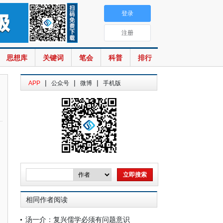
登录
注册
思想库
关键词
笔会
科普
排行
|
|
|
APP
公众号
微博
手机版
相同作者阅读
汤一介：复兴儒学必须有问题意识