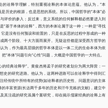
论的诠释学理解，特别重视诠释的本体论意蕴。他认为，“本
既是历史的根源，也是思想的系统。所以，中国哲学的“本体”必
识与评价的参入；反过来，意义系统的任何解释都必然要进入到
是“基于本体的诠释”，西方的本体论属于这一种；一种是“寻找
，它是没有任何预设和前置的，只是在反思的过程中形成的一种
分成两个阶段、十大方面而展开。无疑这些都是深受西方哲学的
他认为，作为最高层级的哲学本体是以一体二元的生命本体为依
。把“本体”问题引向“心性”问题，大概是中国哲学的一大特点。
心的经典诠释学”。黄俊杰将孟子的研究者划分为两大阵营：一
思想史的研究进路。他认为，这两种进路可以在诠释学中得到汇
注经传统中所特有的优势(如诠释者的历史性、问题意识的主体
释的丰富资源(长达两千多年的历史和汗牛充栋的文献)，建立中
》及其注疏的研究虽属个案研究，却在揭示儒家经典的诠释上有