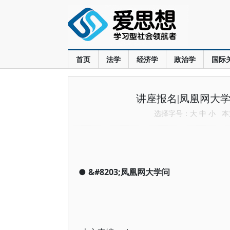
首页
法学
经济学
政治学
国际
讲座报名|凤凰网大学问沙龙
选择字号：
大
中
小
本文
●
&#8203;凤凰网大学问