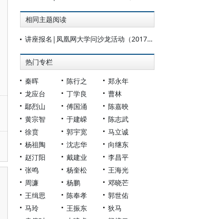
相同主题阅读
讲座报名|凤凰网大学问沙龙活动（2017/02/25-2017/02/26）
热门专栏
秦晖
陈行之
郑永年
龙应台
丁学良
曹林
鄢烈山
傅国涌
陈嘉映
黄宗智
于建嵘
陈志武
徐贲
郭宇宽
马立诚
杨祖陶
沈志华
向继东
赵汀阳
戴建业
李昌平
张鸣
杨奎松
王海光
周濂
杨鹏
邓晓芒
王缉思
陈奉孝
郭世佑
马玲
王振东
狄马