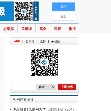
登录
注册
思想库
关键词
笔会
科普
排行
|
|
|
APP
公众号
微博
手机版
相同作者阅读
讲座报名|凤凰网大学问沙龙活动（2017/02/25-2017/02/26）