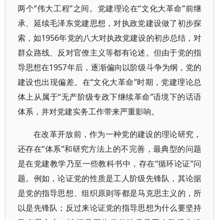
两个“伟大工程”之间。党建理论在“文化大革命”前继
承、延续毛泽东党建思想，对执政党建设做了初步探
索，如1956年党的八大对执政党建设的初步总结，对
群众路线、反对官僚主义等都有论述。但由于党的指
导思想在1957年后，逐渐偏向以阶级斗争为纲，党的
建设也出现偏差。在“文化大革命”时期，党建理论总
体上从属于“无产阶级专政下继续革命”语境下的话语
体系，并对党建实务工作带来严重影响。
在改革开放前，作为一种党的建设的理论研究，
还存在“体系”和研究方法上的不完善，最典型的问题
是在党建教学乃至一些教科书中，存在“循环论证”问
题。例如，论证党的性质是工人阶级先锋队，其论据
是党的指导思想、组织原则等都是马克思主义的，所
以是先锋队；反过来论证党的指导思想为什么要坚持