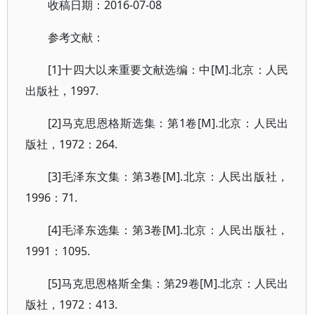
收稿日期：2016-07-08
参考文献：
[1]十四大以来重要文献选编：中[M].北京：人民
出版社，1997.
[2]马克思恩格斯选集：第1卷[M].北京：人民出
版社，1972：264.
[3]毛泽东文集：第3卷[M].北京：人民出版社，
1996：71.
[4]毛泽东选集：第3卷[M].北京：人民出版社，
1991：1095.
[5]马克思恩格斯全集：第29卷[M].北京：人民出
版社，1972：413.