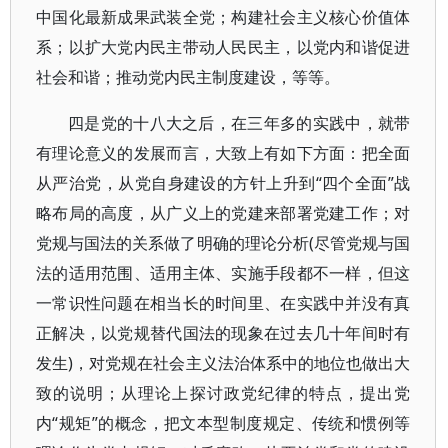
中国化最新成果武装全党；构建社会主义核心价值体
系；以扩大党内民主带动人民民主，以党内和谐促进
社会和谐；推动党内民主制度建设，等等。
四是党的十八大之后，在三年多的实践中，就带
有理论意义的发展而言，大致上有如下方面：把全面
从严治党，从党自身建设的方针上升到“四个全面”战
略布局的高度，从广义上的党建来部署党建工作；对
党规与国法的关系做了明确的理论分析(尽管党规与国
法的适用范围、适用主体、实施手段都不一样，但这
一常识性问题在相当长的时间里、在实践中并没有真
正解决，以党规替代国法的现象在过去几十年间时有
发生)，对党规在社会主义法治体系中的地位也做出大
致的说明；从理论上探讨政党纪律的特点，提出党
内“规矩”的概念，把文本型制度规定、传统和惯例等