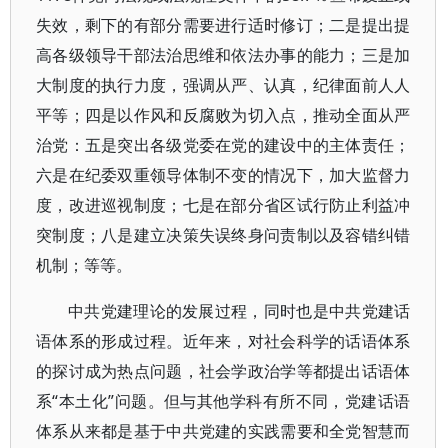
失效，剩下的有部分需要进行适时修订；二是提出提
高各级领导干部法治思维和依法办事的能力；三是加
大制度的执行力度，强调从严、认真，纪律面前人人
平等；四是以作风和反腐败为切入点，推动全面从严
治党：五是突出各级党委在党的建设中的主体责任；
六是在纪委双重领导体制不变的情况下，加大监督力
度，改进巡视制度；七是在部分省区试行防止利益冲
突制度；八是建立决策失误终身问责制以及容错纠错
机制；等等。
中共党建理论的发展过程，同时也是中共党建话
语体系的形成过程。近年来，对社会科学的话语体系
的探讨成为热点问题，社会学政治学等都提出话语体
系“本土化”问题。但与其他学科有所不同，党建话语
体系从来都是基于中共党建的实践需要和全党智慧而