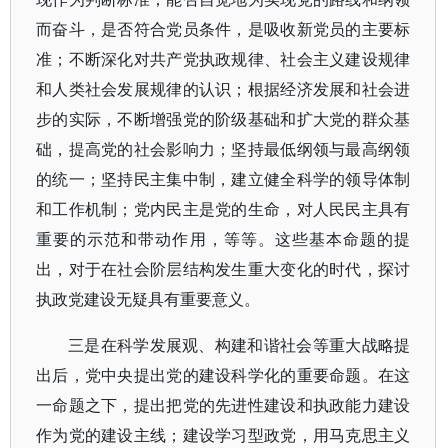
而奋斗，是否符合党员条件，是吸收新党员的主要标
准；不断深化对共产党执政规律、社会主义建设规律
和人类社会发展规律的认识；根据经济发展和社会进
步的实际，不断增强党的阶级基础和扩大党的群众基
础，提高党的社会影响力；坚持最低纲领与最高纲领
的统一；坚持民主集中制，建立健全科学的领导体制
和工作机制；党内民主是党的生命，对人民民主具有
重要的示范和带动作用，等等。这些基本命题的提
出，对于在社会阶层结构发生重大变化的时代，探讨
执政党建设无疑具有重要意义。
三是在科学发展观、构建和谐社会等重大战略提
出后，党中央提出党的建设科学化的重要命题。在这
一命题之下，提出把党的先进性建设和执政能力建设
作为党的建设主线；建设学习型政党，用马克思主义