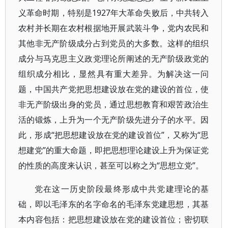
义革命时期，特别是1927年大革命失败后，中共转入
农村并长期在农村根据地开展武装斗争，党内农民和
其他非无产阶级成分占到党员的大多数。这样的组织
成分与马克思主义政党理论所阐述的无产阶级政党的
组织成分相比，显然具有重大差异。为解决这一问
题，中国共产党把思想建设放在党的建设的首位，使
非无产阶级出身的党员，通过思想教育和艰苦政治生
活的锻炼，上升为一个无产阶级先进分子的水平。因
此，形成“把思想建设放在党的建设首位”，又称为“思
想建党”的重大命题，即把思想理论建设上升为保证党
的性质的高度来认识，甚至可以称之为“思想立党”。
党在这一历史阶段最终形成中共党建理论的基
础，即以毛泽东的名字命名的毛泽东党建思想，其基
本内容包括：把思想建设放在党的建设首位；密切联