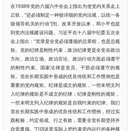
在1938年党的六届六中全会上指出为使党内关系走上
正轨，“还必须制定一种较详细的党内法规，以统一各
级领导机关的行动”[9]。改革开放以来，邓小平也提
到党内法规建设问题。习近平在十八届中纪委五次全
会上指出：“党章是全党必须遵循的总章程，也是总规
矩。党的纪律是刚性约束，政治纪律更是全党在政治
方向、政治立场、政治言论、政治行动方面必须遵守
的刚性约束。国家法律是党员、干部必须遵守的规
矩。党在长期实践中形成的优良传统和工作惯例也是
重要的党内规矩。纪律是成文的规矩，一些未明文列
入纪律的规矩是不成文的纪律；纪律是刚性的规矩，
一些未明文列入纪律的规矩是自我约束的纪律。我们
党在长期实践中形成的优良传统和工作惯例，经过实
践检验，约定俗成、行之有效，需要全党长期坚持并
自觉遵循。”[10]这里实际上把约束党内运行的各种规