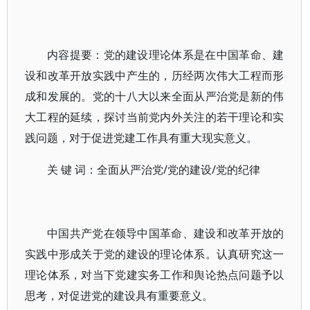
内容提要：党的建设理论体系是在中国革命、建
设和改革开放实践中产生的，历经两次伟大工程而形
成和发展的。党的十八大以来全面从严治党是新的伟
大工程的延续，探讨当前党内外关注的若干理论和实
践问题，对于促进党建工作具有重大现实意义。
关 键 词：全面从严治党/党的建设/党的纪律
中国共产党在领导中国革命、建设和改革开放的
实践中形成关于党的建设的理论体系。认真研究这一
理论体系，对当下党建实务工作和舆论热点问题予以
思考，对促进党的建设具有重要意义。