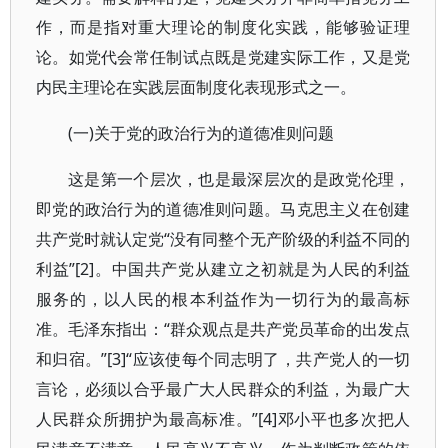
作，而是指对重大理论的制度化实践，能够验证理
论。如党代会常任制试点既是党建实际工作，又是党
内民主理论在实践层面制度化表现形式之一。
(一)关于党的政治行为的道德准则问题
这是第一个层次，也是最深层次的是政党伦理，
即党的政治行为的道德准则问题。马克思主义在创建
共产党时就认定党“没有同整个无产阶级的利益不同的
利益”[2]。中国共产党从建立之初就是为人民的利益
服务的，以人民的根本利益作为一切行为的最高标
准。毛泽东指出：“群众观点是共产党员革命的出发点
和归宿。”[3]“应该使每个同志明了，共产党人的一切
言论，必须以合乎最广大人民群众的利益，为最广大
人民群众所拥护为最高标准。”[4]邓小平也多次把人