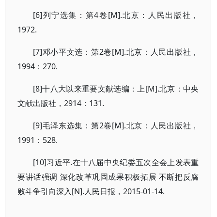
[6]列宁选集：第4卷[M].北京：人民出版社，
1972.
[7]邓小平文选：第2卷[M].北京：人民出版社，
1994：270.
[8]十八大以来重要文献选编：上[M].北京：中央
文献出版社，2914：131.
[9]毛泽东选集：第2卷[M].北京：人民出版社，
1991：528.
[10]习近平.在十八届中央纪委五次全会上发表重
要讲话强调 深化改革巩固成果积极拓展 不断把反腐
败斗争引向深入[N].人民日报，2015-01-14.