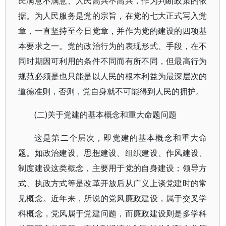
民满意不满意、人民高兴不高兴，作为判断政策的依
据。为人民服务是党的宗旨，在党的七大正式写入党
章，一直坚持至今日党章，并作为党的建设的四项基
本要求之一。党的政治行为的表现形式、手段，在不
同时期因可利用的条件不同而有所不同，但最高行为
规范必须是也只能是以人民的根本利益为最深层次的
道德准则，否则，党自身就不可能得到人民的拥护。
(二)关于党建的基本概念和重大命题问题
这是第二个层次，即党建的基本概念和重大命
题。如政治建设、思想建设、组织建设、作风建设、
制度建设这类概念，主要用于党的自身建设；领导方
式、执政方式等是改革开放后从广义上谈党建时的常
见概念。近年来，所说的党风廉政建设，属于交叉学
科概念，党风属于党建问题，而廉政建设则是多学科