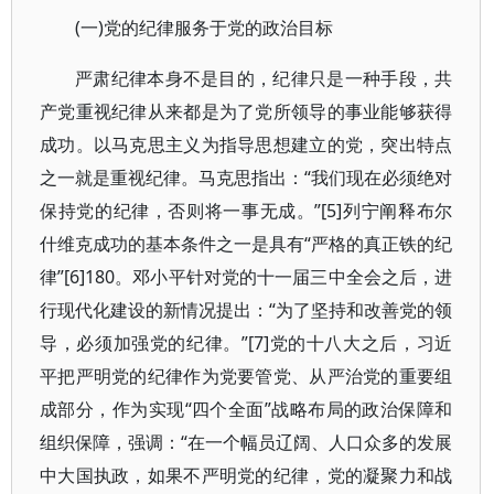
(一)党的纪律服务于党的政治目标
严肃纪律本身不是目的，纪律只是一种手段，共
产党重视纪律从来都是为了党所领导的事业能够获得
成功。以马克思主义为指导思想建立的党，突出特点
之一就是重视纪律。马克思指出：“我们现在必须绝对
保持党的纪律，否则将一事无成。”[5]列宁阐释布尔
什维克成功的基本条件之一是具有“严格的真正铁的纪
律”[6]180。邓小平针对党的十一届三中全会之后，进
行现代化建设的新情况提出：“为了坚持和改善党的领
导，必须加强党的纪律。”[7]党的十八大之后，习近
平把严明党的纪律作为党要管党、从严治党的重要组
成部分，作为实现“四个全面”战略布局的政治保障和
组织保障，强调：“在一个幅员辽阔、人口众多的发展
中大国执政，如果不严明党的纪律，党的凝聚力和战