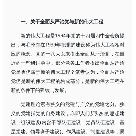
一、关于全面从严治党与新的伟大工程
新的伟大工程是1994年党的十四届四中全会所提
出，与毛泽东在1939年把党的建设称为伟大工程相对
应的概念。党的十八大以来提出全面从严治党，在最
近的一些研讨会中，部分党务工作者提出全面从严治
党是否仍属于新的伟大工程？笔者认为，全面从严治
党仍是新的伟大工程的构成部分，是新的伟大工程在
新的条件下的延续与发展。
党建理论素有狭义的党建与广义的党建之分。狭
义的党建指党的自身建设，亦即人们所熟知的思想建
设、组织建设(内含干部队伍建设、党员队伍建设、基
层党建、领导班子建设)、作风建设、制度建设等，属