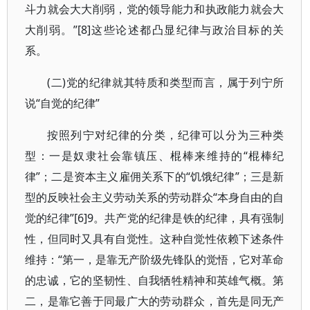
斗力就会大大削弱，党的领导能力和执政能力就会大
大削弱。”[8]这些论述都凸显纪律与政治目标的关
系。
(二)党的纪律就其特质和类型而言，属于列宁所
说“自觉的纪律”
按照列宁对纪律的分类，纪律可以分为三种类
型：一是奴隶社会靠镇压、棍棒来维持的“棍棒纪
律”；二是资本主义雇佣关系下的“饥饿纪律”；三是新
型的反映社会主义劳动关系的劳动群众“本身自由的自
觉的纪律”[6]9。共产党的纪律是铁的纪律，具有强制
性，但同时又具有自觉性。这种自觉性依赖下述条件
维持：“第一，是靠无产阶级先锋队的觉悟，它对革命
的忠诚，它的坚韧性、自我牺牲精神和英雄气概。第
二，是靠它善于同最广大的劳动群众，首先是同无产