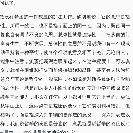
问题了。
是指没有希望的一件数量的加法工作。确切地说，它的意思是指
致性。所谓一致性，也不是指字面上的同一性；因为，既然同一
反复也含有调节不良的意思。总体性就是连续性——把从前的行
它富有生气，不断发展。总体性的意思并不是说我们有一个现成
行动保持着一种平衡，使各个行动的意义相互补充。无论何人，
又能集中注意，负责把新观念联系起来，在这种程度上，可以说
意义，就是在困难和损失面前保持镇静和忍耐；甚至有人认为哲
个意义与其说是哲学的一般属性，不如说是对斯多葛派哲学影响
学的总体性，就是能从令人不愉快的经验的变迁中学习或吸取意
继续学习的能力，那么在任何计划中都可证明它是正当的。类似
。从字面上讲，这两点都是荒唐的要求；它们表明精神错乱。但
，枯竭了，而是指深入到事物的更深层的意义——深入到表层以
同样，我们说哲学的态度是普遍的，意思就是说哲学的态度反对
背景中——这个背景就构成它的意义。