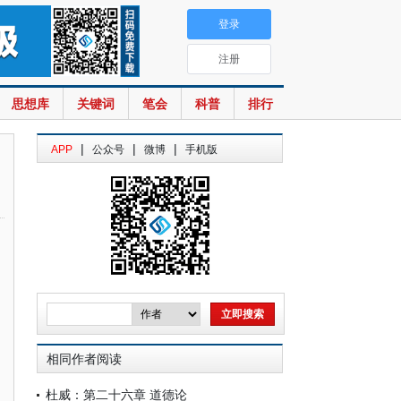
登录
注册
思想库
关键词
笔会
科普
排行
|
|
|
APP
公众号
微博
手机版
相同作者阅读
杜威：第二十六章 道德论