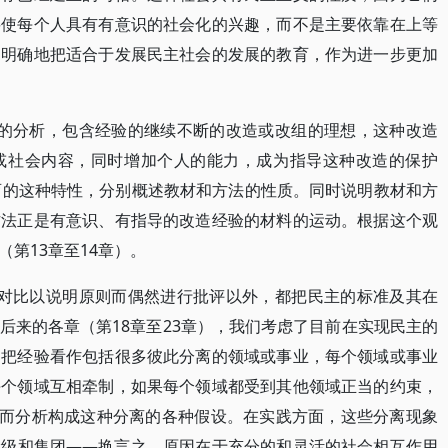
要使每个人具有有意识的社会化的兴趣，而不是主要依靠在上等
们明确地把适合于发展民主社会的发展的教育，作为进一步更加
育的分析，包含经验的继续不断的改造或改组的理想，这种改造
或社会内容，同时增加个人的能力，成为指导这种改造的保护
育的这种特性，分别概述教材和方法的性质。同时说明教材和方
方法正是有意识、有指导的改造经验的材料的运动。根据这个观
第13章至14章）。
过对比以说明原则而偶然进行批评以外，都把民主的标准及其在
后来的各章（第18章至23章），我们考虑了目前在实现民主的
自把经验看作包括很多彼此分离的领域或事业，每个领域或事业
每个领域互相牵制，如果每个领域都受到其他领域正当的约束，
进而分析构成这种分离的各种假设。在实践方面，这些分离现象
阶级和集团——换言之，原因在于充分的和灵活的社会相互作用