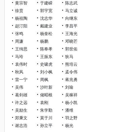
黄宗智
于建嵘
陈志武
徐贲
郭宇宽
马立诚
杨祖陶
沈志华
向继东
赵汀阳
戴建业
李昌平
张鸣
杨奎松
王海光
周濂
杨鹏
邓晓芒
王缉思
陈奉孝
郭世佑
马玲
王振东
狄马
袁伟时
史啸虎
熊培云
秋风
刘小枫
孟令伟
雷一宁
周枫
蒋兆勇
吴伟
沙叶新
刘瑜
葛剑雄
储昭根
吴稼祥
许之远
袁刚
杨小凯
吴励生
朱学勤
潘维
郑秉文
莫于川
羽之野
谢志浩
孙立平
杨光