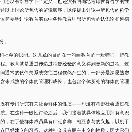
我们还没有给哲学下个定义，也还没有明确地考虑教育哲学的性
叙述以上讨论所包含的逻辑顺序，以便提出讨论中所包含的哲学
术语简要地讨论教育实践中各种教育理想所包含的认识论和道德
分。
要和社会的职能。这几章的目的在于勾画教育的一般特征，把教
过程。教育就是通过传递过程使经验的意义得到更新的过程。这
之间通常的伙伴关系或交往过程偶然产生的，一部分是深思熟虑
包含未成熟的个体的管理和成长，也包含个体所处的群体的管理
还没有专门研究有关社会群体的性质——即没有考虑社会通过教
性质。在这种一般性讨论之后，我们接着就具体地应用到有意识
目的，在于使群体成员具有广泛多样、相互参与的兴趣，以别于
保存已经建立的习俗。这种社会具有民主主义的性质，因为它们