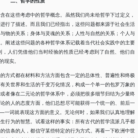
二、哲学的性质
隐含在这些考虑中的哲学概念。虽然我们尚未给哲学下过定义，
题进行了描述。而且我们已经指出，这些问题都来源于社会生活
人与物的关系；身体与灵魂的关系；人性与自然的关系；个人与
系。阐述这些问题的各种哲学体系记载着当代社会实践中的主要
到，人们凭借他们当时经验的性质已经考虑到了自然、他们自
的现实。
学的方式都在材料和方法方面包含一定的总体性、普遍性和终极
集有关世界和生活的千变万化情况，构成一个单一的包罗万象的
，或者像在二元论的哲学体系中，必须把很多细节归结为少量终
结论的人的态度方面，他们总想尽可能获得一个统一的、前后一
——一词就表现这方面的意义。无论何时，如果我们认真地理解
人生行为的智慧。试看这样的事实：所有古代的哲学流派几乎都
学的信条的人，都信守某些特定的行为方式。再看一下欧洲中世