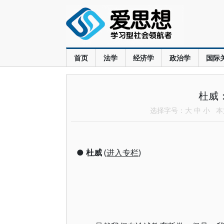
首页
法学
经济学
政治学
国际
杜威
选择字号：
大
中
小
本文
●
杜威
(
进入专栏
)