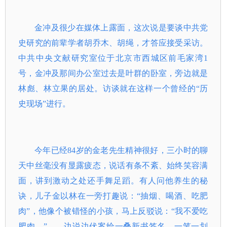
金冲及很少在媒体上露面，这次说是要谈中共党
史研究的前辈学者胡乔木、胡绳，才答应接受采访。
中共中央文献研究室位于北京市西城区前毛家湾1
号，金冲及那间办公室过去是叶群的卧室，旁边就是
林彪、林立果的居处。访谈就在这样一个曾经的“历
史现场”进行。
今年已经84岁的金老先生精神很好，三小时的聊
天中丝毫没有显露疲态，说话有条不紊、始终笑容满
面，讲到激动之处还手舞足蹈。有人问他养生的秘
诀，儿子金以林在一旁打趣说：“抽烟、喝酒、吃肥
肉”，他像个被错怪的小孩，马上反驳说：“我不爱吃
肥肉。”——边说边伏案给一叠新书签名，一笔一划