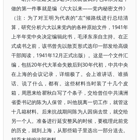
做的第一件事就是编《六大以来——党内秘密文件》
（注：为了对王明为代表的“左”倾路线进行总结清
算，研究分析六大以来党内的各种原始文件，1941年
上半年党中央决定编辑此书，毛泽东亲自主持。在正
式成书之前，该书曾先以散页形式选印一部发给高级
干部阅读，1941年12月正式出版）。这是一个文件汇
编，包括20年代大革命失败后到30年代初，中共中央
在上海的会议记录，详细极了。会上谁讲话、谁插
话、说了什么，都有。这些材料当时装了十几个皮
箱，周恩来给瞿秋白写了个条子，交给曾任中共满洲
省委书记的陈为人保管，叫他脱离一切工作，就管这
十几箱材料。后来抗战期间陈为人因病去世，就交给
另一个人。准备进行延安整风的时候，要梳理此前党
的历史，就到上海，从那些箱子里选出一部分送去。
胡乔木就编这部资料。