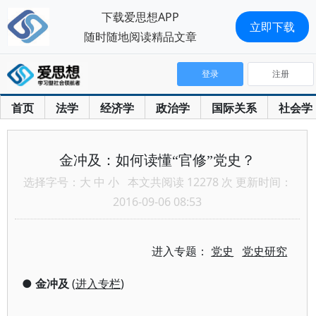
下载爱思想APP
立即下载
随时随地阅读精品文章
登录
注册
首页
法学
经济学
政治学
国际关系
社会学
金冲及：如何读懂“官修”党史？
选择字号：
大
中
小
本文共阅读 12278 次 更新时间：
2016-09-06 08:53
进入专题：
党史
党史研究
●
金冲及
(
进入专栏
)