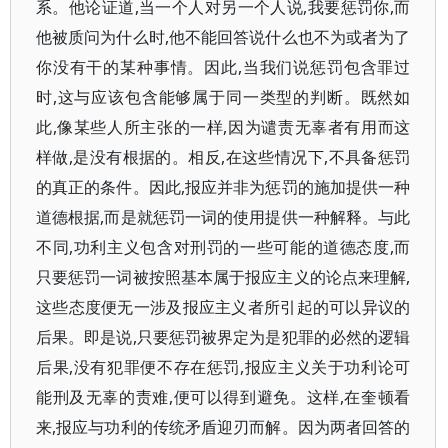
系。他论证道,当一个人对另一个人说,我要惩罚你,而
他被质问为什么时,他不能回答说什么也不为或者为了
你没有干的某种事情。因此,当我们说惩罚包含罪过
时,这与应该包含能够属于同一类型的判断。既然如
此,像某些人所主张的一样,因为谴责无辜者有用而这
样做,是没有根据的。相反,在这些情况下,不具备惩罚
的真正的条件。因此,报应并非为惩罚的施加提供一种
道德根据,而是就惩罚一词的使用提供一种解释。与此
不同,功利主义包含对刑罚的一些可能的道德态度,而
只要惩罚一词被按照基本属于报应主义的论点来理解,
这些态度便无一涉及报应主义者所引起的可以异议的
后果。即是说,只要惩罚被界定为是犯罪的必然的逻辑
后果,没有犯罪便不存在惩罚,报应主义关于功利论可
能刑及无辜的责难,便可以得到避免。这样,在奎顿看
来,报应与功利的传统矛盾迎刃而解。因为两者回答的