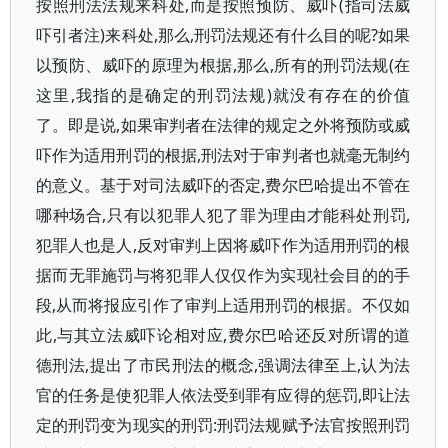
按照刑法法规来科处,而是按照预防、威吓(指司法威
吓引者注)来科处,那么,刑罚法规还有什么目的呢?如果
以预防、威吓的原理为根据,那么,所有的刑罚法规(在
这里,我指的是确定的刑罚法规)就没有存在的价值
了。即是说,如果审判者在法律的规定之外将预防或威
吓作为适用刑罚的根据,刑法对于审判者也就毫无制约
的意义。基于对司法威吓的否定,费尔巴哈提出不管在
哪种场合,只有以犯罪人犯了罪为理由才能科处刑罚,
犯罪人也是人,反对审判上因将威吓作为适用刑罚的根
据而无罪施罚与将犯罪人仅仅作为实现社会目的的手
段,从而将报应引作了审判上适用刑罚的根据。不仅如
此,与其立法威吓论相对应,费尔巴哈还反对所谓的道
德刑法,提出了市民刑法的概念,强调法律至上,认为法
官的任务是使犯罪人依法受到罪有应得的惩罚,即让法
定的刑罚变为现实的刑罚:刑罚法规赋予法官按照刑罚