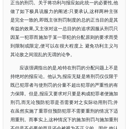
正当的刑罚。关于将功利与报应如此统一的必要性,他
做了如下极具说服力的阐述:只要承认,这样两种主张
是完全一致的,即既主张刑罚制度的总的正当目的是其
有益的效果,又主张对这一总目的的追求因服从刑罚只
因某一犯罪而施加于某一罪犯的分配原则的要求而受
到限制或限定,便可以在很大程度上 避免功利主义与
其论敌之间混乱的无谓的论争。
应该强调指出的是,哈特在刑罚的分配问题上不是
持绝对的报应论。他认为,报应无疑是将刑罚仅仅限于
既已犯罪者与使刑罚的分量不超出犯罪的严重性的有
力保障。但是,报应又要求对只要是构成犯罪者便施加
刑罚,而无论预防犯罪是否需要对之实际动用刑罚;并
在虽然实施了重罪但预防犯罪不需要重刑的情况下适
用重刑。而事实上,这种情况下的施加刑罚与施加重刑
不但是不必要的而且还会被视为不正义的。因此,他认