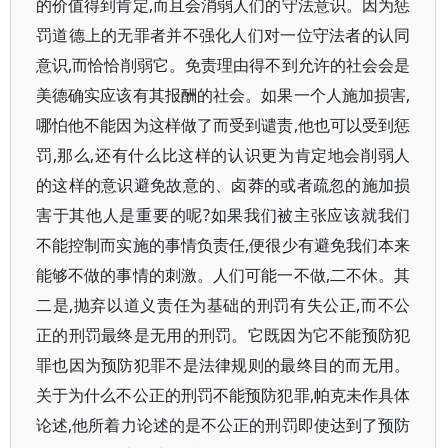
的价值得到肯定,而且会消弱人们的守法意识。因为惩
罚道德上的无罪者并不强化人们对一位守法者的认同
意识,而恰恰削弱它。免责理由得不到允许的社会会是
美德确实应该有其报酬的社会。如果一个人施加损害,
哪怕他不能因为这样做了而受到谴责,他也可以受到惩
罚,那么,还有什么比这样的认识更为肯定地会削弱人
的这样的意识避免故意的、卤莽的或者疏忽的施加损
害于其他人是重要的呢?如果我们被主张应该就我们
不能控制而实施的事情负责任,便很少有避免我们本来
能够不做的事情的刺激。人们可能一不做,二不休。其
二是,抛弃以道义责任为基础的刑罚有失公正,而不公
正的刑罚最终是无用的刑罚。它既因为它不能预防犯
罪也因为预防犯罪不是法律规则的最终目的而无用。
关于为什么不公正的刑罚不能预防犯罪,帕克未作具体
论述,他所着力论述的是不公正的刑罚即使达到了预防