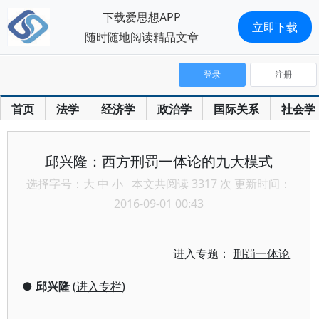
下载爱思想APP
立即下载
随时随地阅读精品文章
登录
注册
首页
法学
经济学
政治学
国际关系
社会学
邱兴隆：西方刑罚一体论的九大模式
选择字号：
大
中
小
本文共阅读 3317 次 更新时间：
2016-09-01 00:43
进入专题：
刑罚一体论
●
邱兴隆
(
进入专栏
)