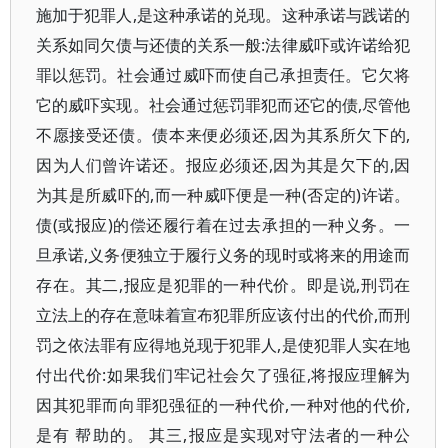
施加于犯罪人,是这种承诺的兑现。这种承诺与践诺的
关系如同欠债与还债的关系一般:法律威吓或许诺给犯
罪以惩罚。社会通过威吓而使自己承担责任。它欠将
它的威吓实现。社会通过惩罚罪犯而还它的债,尽管他
不愿接受还债。债本来便必须还,因为其系所欠下的,
因为人们曾许诺还。报应必须还,因为其是欠下的,因
为其是所威吓的,而一种威吓便是一种(否定的)许诺。
债(或报应)的偿还履行着在过去承担的一种义务。一
旦承诺,义务便独立于履行义务的现时或将来的用途而
存在。其二,报应是犯罪的一种代价。即是说,刑罚在
立法上的存在意味着宣布犯罪所应该付出的代价,而刑
罚之依法罪有应得地兑现于犯罪人,是使犯罪人实在地
付出代价:如果我们牢记社会欠了强征,将报应理解为
因其犯罪而向罪犯强征的一种代价,一种对他的代价,
是有 帮助的。 其三,报应是实现对守法者的一种公