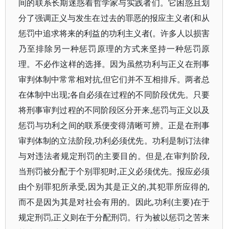
间的联系长期迷惑着哲学家与实践者们。它困惑且划
分了强调正义与发生在过去的罪恶的报应主义者(和从
惩罚中追求将来的利益的功利主义者(。许多人以损害
乃至排除另一种惩罚原理的方式来坚持一种惩罚原
理。不必作这样的选择。因为虽然功利与正义在刑事
审判体制中常常相对抗,但它们并不互相排斥。两者总
在体制中出现;各自必须在过程的不同阶段优先。只要
将刑事审判过程的不同阶段区分开来,惩罚与正义以及
惩罚与功利之间的联系便变得清晰可辨。正是在刑事
审判体制的立法阶段,功利必须优先。功利是制订法律
与对违法者规定刑罚的主要目的。但是,在审判阶段,
当刑罚被分配于个别罪犯时,正义必须优先。报应必须
由个别罪犯所承受,因为其是正义的,其犯罪所应得的,
而不是因为其是对社会有用的。因此,功利(主要)在于
规定刑罚,正义则在于分配刑罚。行为被以惩罚之苦来