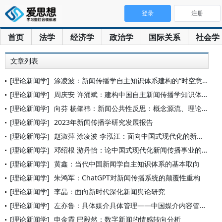
登录
注册
首页
法学
经济学
政治学
国际关系
社会学
文章列表
[理论新闻学]
涂凌波：新闻传播学自主知识体系建构的“时空意识”
[理论新闻学]
周庆安 许涌斌：建构中国自主新闻传播学知识体系的十个基本问题
[理论新闻学]
向芬 杨肇祎：新闻公共性反思：概念源流、理论取用与问题思辨
[理论新闻学]
2023年新闻传播学研究发展报告
[理论新闻学]
赵淑萍 涂凌波 李泓江：面向中国式现代化的新闻学自主知识体系
[理论新闻学]
邓绍根 游丹怡：论中国式现代化新闻传播事业的三重逻辑
[理论新闻学]
黄鑫：当代中国新闻学自主知识体系的基本取向
[理论新闻学]
朱鸿军：ChatGPT对新闻传播系统的颠覆性重构
[理论新闻学]
李晶：面向新时代深化新闻舆论研究
[理论新闻学]
左亦鲁：具体媒介具体管理——中国媒介内容管理模式初探
[理论新闻学]
申金霞 巴毅然：数字新闻的情感转向分析