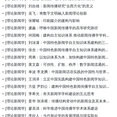
[理论新闻学]
刘自雄：新闻传播研究“去西方化”的意义
[理论新闻学]
吴飞：将数字文明融入新闻理论创新
[理论新闻学]
张耀铭：印刷媒介的建构与影响
[理论新闻学]
虞鑫：呼唤中国新闻传播学的高等研究路径
[理论新闻学]
何国梅：建构自主知识体系 推动新闻传播学学科建设与发展
[理论新闻学]
刘沫潇：中国特色新闻学自主知识体系建构的三重进路——以新闻理
[理论新闻学]
张垒：中国特色新闻传播学自主知识体系建构的若干基础问题刍议
[理论新闻学]
周勇：以知识体系为本，加快构建中国特色新闻传播学“三大体系”
[理论新闻学]
黄文森：可供性、扩散、秩序：数字新闻流通的网络
[理论新闻学]
单波 李龙腾：中国新闻话语实践的中国性与世界性
[理论新闻学]
王润泽：立足中国实践构建中国特色新闻学知识体系
[理论新闻学]
方提 尹韵公：建构中国特色新闻传播学自主知识体系
[理论新闻学]
李希光：有关新闻学学科建设的五点思考
[理论新闻学]
姜华 张涛甫：传播结构变动中的新闻业及其未来走向
[理论新闻学]
廖圣清：科学推进中国传播学学术体系建设
[理论新闻学]
李欣人：当代舆论学的发展理路与现实取向