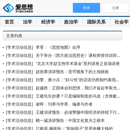
登录
注册
首页
法学
经济学
政治学
国际关系
社会学
文章列表
[学术活动信息]
李零：《思想地图》自序
[学术活动信息]
关于举办《西方政治思想史》课程师资培训班的通知
[学术活动信息]
“北京大学赵宝煦学术基金”系列讲座之首场讲座
[学术活动信息]
赵燕菁演讲预告：货币视角下的土地财政
[学术活动信息]
刘擎、唐小兵：“好斗性”的话语仍然制约着我们 ——关于中国公
[学术活动信息]
赵越胜：正因体会到恐惧，我们才奋起争取光亮
[学术活动信息]
王建先生抄袭？只是编辑制造的乌龙（含致歉声明）
[学术活动信息]
谢晖：刊界与学界、编者与作者
[学术活动信息]
王建演讲预告：必须警惕中国经济的持续下行风险
[学术活动信息]
赖一诚演讲预告：中国文化复兴之根本
[学术活动信息]
江晓原 穆蕴秋：“影响因子”是用来赚大钱的