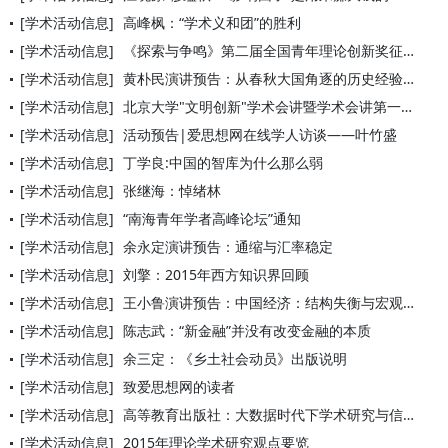
[学术活动信息]
高峰枫：“学术义和团”的胜利
[学术活动信息]
《探索与争鸣》第二届全国青年理论创新奖征文
[学术活动信息]
黄朴民演讲预告：从春秋大国角逐的历史经验中汲取战略智慧
[学术活动信息]
北京大学"文明创新"学术会讲暨学术会讲第一讲预告
[学术活动信息]
活动预告|爱思想网在线学人访谈——叶竹盛
[学术活动信息]
丁学良:中国的智库为什么那么弱
[学术活动信息]
张继海：悼绪林
[学术活动信息]
“南海青年学者高峰论坛”通知
[学术活动信息]
余永定演讲预告：通缩与汇率稳定
[学术活动信息]
刘擎：2015年西方知识界回顾
[学术活动信息]
王小鲁演讲预告：中国经济：结构失衡与宏观政策
[学术活动信息]
陈志武：“新金融”并没有改变金融的本质
[学术活动信息]
余三定：《乡土社会动员》出版说明
[学术活动信息]
致爱思想网的读者
[学术活动信息]
高等教育出版社：大数据时代下学术研究与信息素养系列研修
[学术活动信息]
2015年理论学术研究观点要览