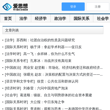
登录
注册
首页
法学
经济学
政治学
国际关系
社会学
文章列表
[法学]
苏西刚：社团自治权的性质及问题研究
[国际关系时评]
杨于泽：拿起学术利器——促日反
[法学时评]
高一飞：佘祥林，你为什么不生气
[国际关系专栏]
孔寒冰：冷战并没有真结束
[中国政治]
周业安 赵坚毅：市场化、经济结构变迁和政府经济结构政策转型—
[中国政治]
张曙光 赵农：决策权的配置与决策方式的变迁——关于中国农村问
[语言学和文学专栏]
徐贲：公共生活和群体认同
[经济时评]
刘春雷：六问中国房地产泡沫
[社会学]
葛道顺：镶嵌、自主与弱势群体的社会资本重建
[国际关系时评]
大公报：中日东海之争
[国际关系时评]
李道刚：观察与思考：一本德国中学历史教科书