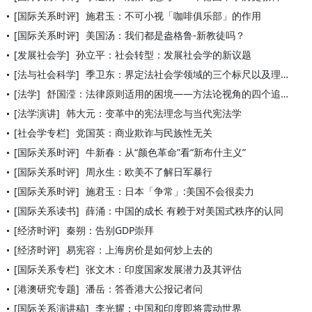
[国际关系时评]
施君玉：不可小视「咖啡俱乐部」的作用
[国际关系时评]
美国汤：我们都是盎格鲁-新教徒吗？
[发展社会学]
孙立平：社会转型：发展社会学的新议题
[法与社会科学]
季卫东：界定法社会学领域的三个标尺以及理论研究的新路径
[法学]
舒国滢：法律原则适用的困境——方法论视角的四个追问
[法学演讲]
韩大元：变革中的宪法理念与当代宪法学
[社会学专栏]
党国英：商业欺诈与民族性无关
[国际关系时评]
牛新春：从“颜色革命”看“新布什主义”
[国际关系时评]
周永生：欧美不了解日军暴行
[国际关系时评]
施君玉：日本「争常」:美国不会很卖力
[国际关系读书]
薛涌：中国的成长 有赖于对美国式秩序的认同
[经济时评]
秦朔：告别GDP崇拜
[经济时评]
易宪容：上海房价是如何炒上去的
[国际关系专栏]
张文木：印度国家发展潜力及其评估
[港澳研究专题]
潘岳：答香港大公报记者问
[国际关系演讲稿]
李光耀：中国和印度即将震动世界