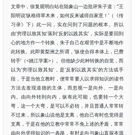
文章中，徐复观明白站在陆象山一边批评朱子道：“王
阳明说‘纵格得草木来，如何反来诚得自家意！’（《传
习录》下）此一问，实在问到了问题的根本。所以
由‘穷理以致其知’落到‘反躬以践其实’，实际是要回到
心的地方作一个转换，朱子自己在艰苦中是不断地作
此转换。此即黄梨洲之所谓，‘纵使合得本体上，已费
转手’（<姚江学案>）。但他缺少此种转换的自觉，而
以为‘穷理以致其知’，是‘反躬以践其实’的方法或手
段，于是当他立教时，便常常要人以求得知识的读书
方法去发现道德的主体，而忽视一是向外、一是向
内。由向外转到向内，纵有此可能，也要转一个大
弯，这一个大弯，是可以不必转，并且普通人常常转
不过来，所以象山说他是支离，他自己有时也觉得是
支离，于是在他的立教中常常不免上述的矛盾，常常
由向外求得知识的一条路，有时走向与象山直探本源