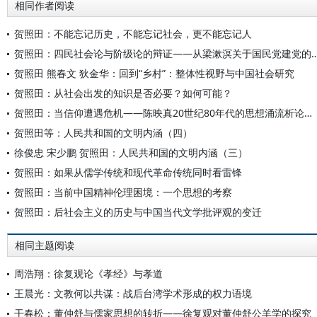
相同作者阅读
贺照田：不能忘记历史，不能忘记社会，更不能忘记人
贺照田：四民社会论与阶级论的辩证——从梁漱溟关于
贺照田 熊春文 狄金华：回到“乡村”：整体性视野与中国社会研究
贺照田：从社会出发的知识是否必要？如何可能？
贺照田：当信仰遭遇危机——陈映真20世纪80年代的思想涌流析论（一）
贺照田等：人民共和国的文明内涵（四）
徐俊忠 宋少鹏 贺照田：人民共和国的文明内涵（三）
贺照田：如果从儒学传统和现代革命传统同时看雷锋
贺照田：当前中国精神伦理困境：一个思想的考察
贺照田：后社会主义的历史与中国当代文学批评观的变迁
相同主题阅读
周浩翔：徐复观论《孝经》与孝道
王晨光：文教何以共谋：战后台湾学术形成的权力语境
干春松：董仲舒与儒家思想的转折——徐复观对董仲舒公羊学的探究