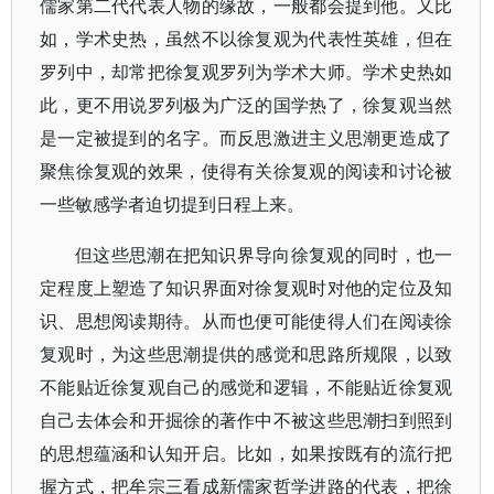
儒家第二代代表人物的缘故，一般都会提到他。又比
如，学术史热，虽然不以徐复观为代表性英雄，但在
罗列中，却常把徐复观罗列为学术大师。学术史热如
此，更不用说罗列极为广泛的国学热了，徐复观当然
是一定被提到的名字。而反思激进主义思潮更造成了
聚焦徐复观的效果，使得有关徐复观的阅读和讨论被
一些敏感学者迫切提到日程上来。
但这些思潮在把知识界导向徐复观的同时，也一
定程度上塑造了知识界面对徐复观时对他的定位及知
识、思想阅读期待。从而也便可能使得人们在阅读徐
复观时，为这些思潮提供的感觉和思路所规限，以致
不能贴近徐复观自己的感觉和逻辑，不能贴近徐复观
自己去体会和开掘徐的著作中不被这些思潮扫到照到
的思想蕴涵和认知开启。比如，如果按既有的流行把
握方式，把牟宗三看成新儒家哲学进路的代表，把徐