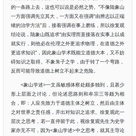
的一条路上去，这也可以说是必然之势。”不像陆象山
一方面强调先立其大，一方面又在强调“由辨志以正端
绪的治学方法”后，接着强调在事上磨练，所以徐复观
结论说，陆象山既追求“由实理而直接落在实事上以成
就实行，则他必在伦理之外更追求物理，在道德之外
更追求知识”，因此象山学术既能立道德大本，又不妨
碍知识之取得。不象朱子之学，由于转了一个弯路，
反而可能导致道德上树立不起来之危险。
<象山学述>一文虽敏感体察处颇多独到，且甚少
形上层面之讨论，但论述思路则和牟宗三等颇为相
合，即：人应先致力于道德主体之树立，然后由主体
之对世界之责任感，开出对知识之追求。徐复观此一
层次之思考，若一直停留于此，视徐复观先生为史学
家亦无不可，因为<象山学述>中之思考，就其主导论