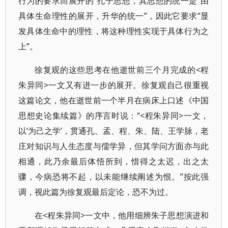
行为的要求而展开的”孔子思想，其思想的统一是“由
具体生命理性的展开，升华的统一”，因此它要求“显
发具体生命中的理性，将这种理性实现于具体行为之
上”。
徐复观的这些思考在他逝世前三个月完成的<程
朱异同>一文又有进一步的展开。徐复观自己很重视
这篇论文，他在逝世前一个半月在病床上口述《中国
思想史论集续篇》的序言时说：“<程朱异同>一文，
以‘为己之学’，贯通孔、孟、程、朱、陆、王学脉，老
庄对知识与人生态度与儒学异，但其学问方面亦与此
相通，此乃余最后体悟所到，惜得之太迟，出之太
骤，今病恐将不起，以未能继续阐述为恨。”按此强
调，视此篇为徐复观最后定论，恐不为过。
在<程朱异同>一文中，他用细辨朱子思想演进和