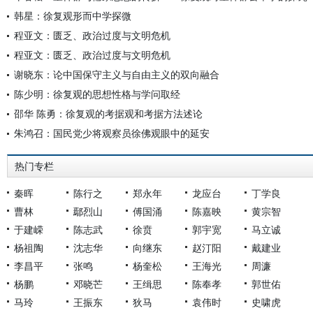
韩星：徐复观形而中学探微
程亚文：匮乏、政治过度与文明危机
程亚文：匮乏、政治过度与文明危机
谢晓东：论中国保守主义与自由主义的双向融合
陈少明：徐复观的思想性格与学问取经
邵华 陈勇：徐复观的考据观和考据方法述论
朱鸿召：国民党少将观察员徐佛观眼中的延安
热门专栏
秦晖
陈行之
郑永年
龙应台
丁学良
曹林
鄢烈山
傅国涌
陈嘉映
黄宗智
于建嵘
陈志武
徐贲
郭宇宽
马立诚
杨祖陶
沈志华
向继东
赵汀阳
戴建业
李昌平
张鸣
杨奎松
王海光
周濂
杨鹏
邓晓芒
王缉思
陈奉孝
郭世佑
马玲
王振东
狄马
袁伟时
史啸虎