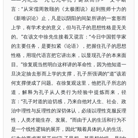
言：“从宋儒周敦颐的《太极图说》起到熊师十力的
《新唯识论》止，凡是以阴阳的间架所讲的一套形而
上学，有学术史的意义，但与孔子的思想性格是无关
的。”在该文中徐先生接着又谠言：“今日中国哲学家
的主要任务，是要扣紧《论语》，把握住孔子的思想
性格，用现代语言把它讲出来，以显现孔子的本来面
目。”徐复观当然明白这样讲的革命性，因为他知道一
旦决定抽去形而上学的支撑，孔子所强调的“道”该若
何支撑便成了问题。在徐复观这里，他把孔子所志的
道，解释为孔子从人类行为经验中提炼而来，径
言：“孔子对道的迫切感，乃来自他对人生、社会、政
治中理性与反理性的深切体认，必须以理性克服反理
性，人类才能生存、发展。”而由于人的生活和行为不
是一个线性逻辑的展开，因此“顺着具体的人的生活、