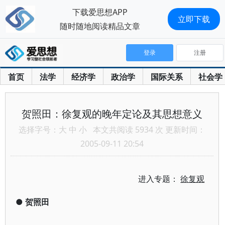
下载爱思想APP
立即下载
随时随地阅读精品文章
登录
注册
首页
法学
经济学
政治学
国际关系
社会学
贺照田：徐复观的晚年定论及其思想意义
选择字号：
大
中
小
本文共阅读 5934 次 更新时间：
2005-09-11 20:54
进入专题：
徐复观
●
贺照田