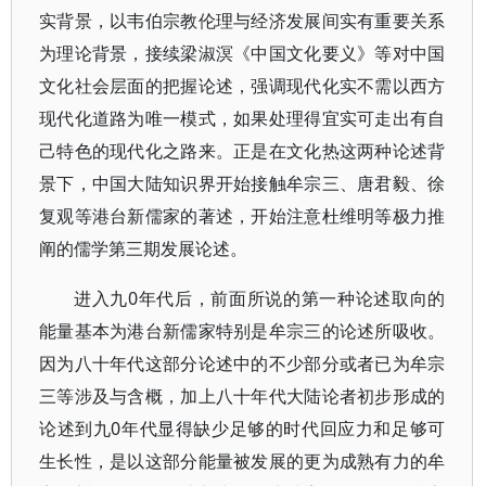
实背景，以韦伯宗教伦理与经济发展间实有重要关系
为理论背景，接续梁淑溟《中国文化要义》等对中国
文化社会层面的把握论述，强调现代化实不需以西方
现代化道路为唯一模式，如果处理得宜实可走出有自
己特色的现代化之路来。正是在文化热这两种论述背
景下，中国大陆知识界开始接触牟宗三、唐君毅、徐
复观等港台新儒家的著述，开始注意杜维明等极力推
阐的儒学第三期发展论述。
进入九0年代后，前面所说的第一种论述取向的
能量基本为港台新儒家特别是牟宗三的论述所吸收。
因为八十年代这部分论述中的不少部分或者已为牟宗
三等涉及与含概，加上八十年代大陆论者初步形成的
论述到九0年代显得缺少足够的时代回应力和足够可
生长性，是以这部分能量被发展的更为成熟有力的牟