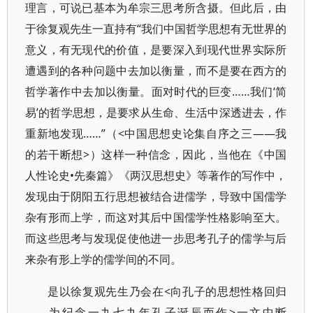
理言，可说已基本为牟宗三思考所含摄。但此后，由
于徐复观先生一直持有“我们中国哲学思想有无世界的
意义，有无现代的价值，是要深入到现代世界实际所
遭遇到的各种问题中去加以衡量，而不是要在西方的
哲学著作中去加以衡量。面对时代的巨变……我们‘简
易’的哲学思想，是要求从生命、生活中深透进去，作
重新地发现……”（<中国思想史论集自序之三——我
的若干断想>）这样一种信念，因此，当他在《中国
人性论史•先秦篇》《两汉思想史》等著作的写作中，
发现由于阴阳五行思想被结合进儒学，导致中国儒学
杂有形而上学，而这对其后中国儒学性格影响至大。
而这些思考与发现促使他进一步思考孔子的儒学与后
来杂有形上学的儒学间的不同。
是以徐复观先生乃会在<向孔子的思想性格回归
——为纪念一九七九年孔子诞辰而作>一文中断