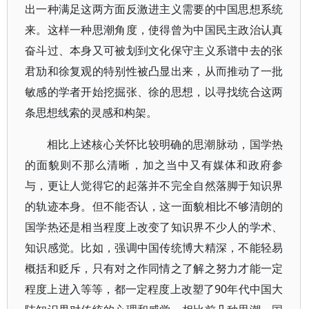
出一种满足这两方面反激进主义需要的中国思想系统
来。这样一种思潮角度，使得曾为中国民主政治认真
奋斗过、本身又可被划到文化保守主义系谱中去的张
君劢和徐复观的特别性被凸显出来，从而推动了一批
敏感的学者开始挖掘张、徐的思想，以寻找统合这两
条思想线索的灵感和构架。
相比上述核心关怀比较明确的思潮脉动，国学热
的面貌则不那么清晰，加之当中又有媒体和政府参
与，更让人觉得它的起落并不完全自然落脚于知识界
的轨迹本身。但不能否认，这一面貌相比不够清朗的
国学热还是相当程度上改变了知识界不少人的学术、
知识感觉。比如，强调中国传统博大精深，不能轻易
概括和贬斥，只有对之作同情之了解之努力才能一定
程度上进入等等，都一定程度上改塑了90年代中国大