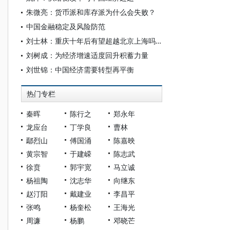
朱微亮：货币派和库存派为什么会失败？
中国金融稳定及风险防范
刘士林：重庆十年后有望超越北京上海吗？
刘树成：为经济增速适度回升积蓄力量
刘世锦：中国经济需要转型再平衡
热门专栏
秦晖
陈行之
郑永年
龙应台
丁学良
曹林
鄢烈山
傅国涌
陈嘉映
黄宗智
于建嵘
陈志武
徐贲
郭宇宽
马立诚
杨祖陶
沈志华
向继东
赵汀阳
戴建业
李昌平
张鸣
杨奎松
王海光
周濂
杨鹏
邓晓芒