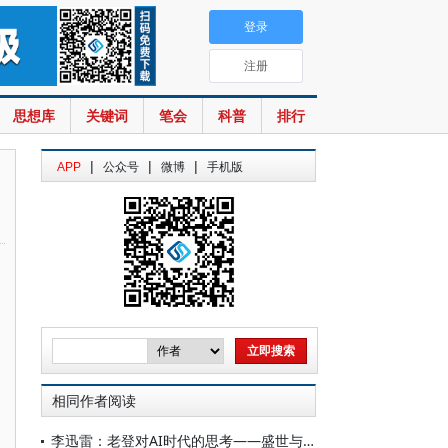
登录
注册
思想库
关键词
笔会
科普
排行
|
|
|
APP
公众号
微博
手机版
相同作者阅读
李迅雷：老登对AI时代的思考——盛世与先驱