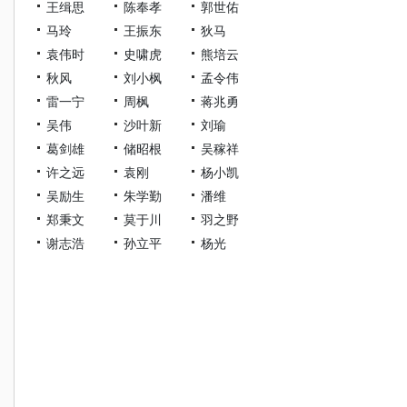
王缉思
陈奉孝
郭世佑
马玲
王振东
狄马
袁伟时
史啸虎
熊培云
秋风
刘小枫
孟令伟
雷一宁
周枫
蒋兆勇
吴伟
沙叶新
刘瑜
葛剑雄
储昭根
吴稼祥
许之远
袁刚
杨小凯
吴励生
朱学勤
潘维
郑秉文
莫于川
羽之野
谢志浩
孙立平
杨光