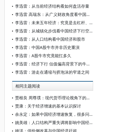
李迅雷：从当前经济结构看如何盘活存量
李迅雷 高瑞东：从广义财政角度看中国经济回暖原因及未来空间
李迅雷：未来五年经济：究竟是去杠杆、稳杠杆还是加杠杆
李迅雷：从城镇化步伐看中国经济下行空间
李迅雷：从人口结构看中国经济和股市
李迅雷：中国A股牛市并非历史重演
李迅雷：A股牛市究竟能扛多久
李迅雷：经济下行 估值偏高背景下的牛市逻辑
李迅雷：游走在通缩与挤泡沫的窄道之间
相同主题阅读
贾根良 周尊璞：现代货币理论视角下的国债管理：原理与启示
贾康：关于经济增速的基本认识探讨
余永定：如果中国经济增速恢复，很多问题都会迎刃而解
姚美雄：人口结构严重失调将影响中国经济增速
姚洋：供给侧改革与中国经济赶超