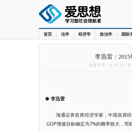
首页
法学
经济学
政治学
国际
李迅雷：20
选择字号：
大
中
小
本文
●
李迅雷
海通证券首席经济学家，中国首席经
GDP增速目标确定为7%的概率较大，而财