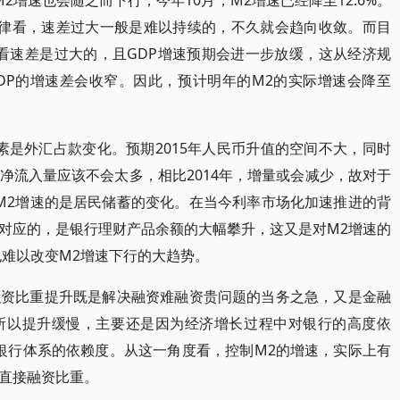
2增速也会随之而下行，今年10月，M2增速已经降至12.6%。
规律看，速差过大一般是难以持续的，不久就会趋向收敛。而目
上看速差是过大的，且GDP增速预期会进一步放缓，这从经济规
DP的增速差会收窄。因此，预计明年的M2的实际增速会降至
素是外汇占款变化。预期2015年人民币升值的空间不大，同时
净流入量应该不会太多，相比2014年，增量或会减少，故对于
M2增速的是居民储蓄的变化。在当今利率市场化加速推进的背
对应的，是银行理财产品余额的大幅攀升，这又是对M2增速的
也难以改变M2增速下行的大趋势。
融资比重提升既是解决融资难融资贵问题的当务之急，又是金融
所以提升缓慢，主要还是因为经济增长过程中对银行的高度依
银行体系的依赖度。从这一角度看，控制M2的增速，实际上有
直接融资比重。