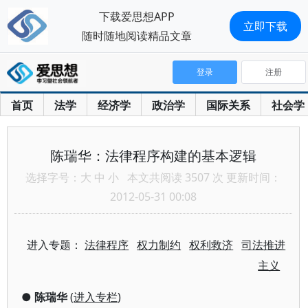
下载爱思想APP
立即下载
随时随地阅读精品文章
登录
注册
首页
法学
经济学
政治学
国际关系
社会学
陈瑞华：法律程序构建的基本逻辑
选择字号：
大
中
小
本文共阅读 3507 次 更新时间：
2012-05-31 00:08
进入专题：
法律程序
权力制约
权利救济
司法推进
主义
●
陈瑞华
(
进入专栏
)