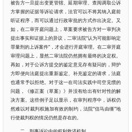
被告方一旦提出变更管辖、延期审理、查阅调取公诉
方掌握的证据等诉讼请求，法官可以不将其纳入庭前
听证程序，而可以通过行政审批的方式作出决定。又
如，在二审开庭问题上，草案要求被告方对一审判决
提出事实和证据上的异议，二审法院“认为可能影响定
罪量刑的上诉案件”，才会进行开庭审理。在二审开庭
审理问题上，显然二审法院仍然拥有最终的决定权。
再如，对于公诉方提交的鉴定意见存有疑问的，辩护
方即便向法庭提出重新鉴定、补充鉴定的请求，法庭
也通常予以拒绝。对于这一在司法实践中司空见惯的
问题，《修正案（草案）》并没有给出有针对性的解
决方案。这些例子足以显示，在审判程序中，诉权仍
然难以对裁判权施加有效的制约，法院“信马由缰”地
行使裁判权的情况仍然是存在的。
二、刑事诉讼中的权利救济机制