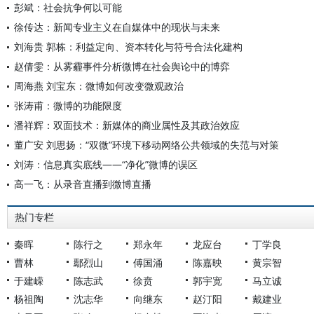
彭斌：社会抗争何以可能
徐传达：新闻专业主义在自媒体中的现状与未来
刘海贵 郭栋：利益定向、资本转化与符号合法化建构
赵倩雯：从雾霾事件分析微博在社会舆论中的博弈
周海燕 刘宝东：微博如何改变微观政治
张涛甫：微博的功能限度
潘祥辉：双面技术：新媒体的商业属性及其政治效应
董广安 刘思扬：“双微”环境下移动网络公共领域的失范与对策
刘涛：信息真实底线——“净化”微博的误区
高一飞：从录音直播到微博直播
热门专栏
秦晖
陈行之
郑永年
龙应台
丁学良
曹林
鄢烈山
傅国涌
陈嘉映
黄宗智
于建嵘
陈志武
徐贲
郭宇宽
马立诚
杨祖陶
沈志华
向继东
赵汀阳
戴建业