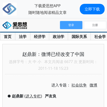
下载爱思想APP
立即下载
随时随地阅读精品文章
登录
注册
首页
法学
经济学
政治学
国际关系
社会学
赵鼎新：微博已经改变了中国
选择字号：
大
中
小
本文共阅读 6677 次 更新时间：
2011-11-18 15:23
进入专题：
社会抗争
微博
●
赵鼎新
(
进入专栏
)
严友良