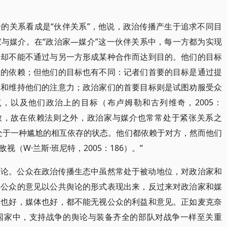
的关系看成是“伙伴关系”，他说，政治传播产生于追求不同目
与媒介。在“政治家—媒介”这一伙伴关系中，每一方都为实现
们却不能不通过与另一方形成某种合作而达到目的。他们的目标
们的依赖；但他们的目标也有不同：记者们首要的目标是通过提
取和维持他们的注意力；政治家们的首要目标则是试图劝服受众
，以及他们政治上的目标（布卢姆勒和古列维奇，2005：
一致，故在依赖法则之外，政治家与媒介也常常处于紧张关系之
处于一种尴尬的相互依存的状态。他们都依赖于对方，然而他们
（W·兰斯·班尼特，2005：186）。”
舆论。公众在政治传播生态中虽然常处于被动地位，对政治家和
，公众的意见以公共舆论的形式表现出来，反过来对政治家和媒
家也好，媒体也好，都不能无视公众的利益和意见。正如麦克奈
国家中，支持战争的舆论与装备齐全的部队对战争一样至关重