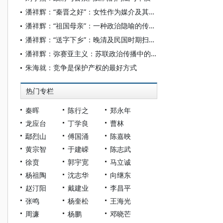
潘祥辉：“秦晋之好”：女性作为媒介及其政治传播功能考
潘祥辉：“祖国母亲”：一种政治隐喻的传播及溯源
潘祥辉：“送字下乡”：晚清及民国时期扫盲运动的传播社会学考察
潘祥辉：弥赛亚主义：苏联政治传播中的东正教因子及其转化
朱海就：竞争是保护产权的最好方式
热门专栏
秦晖
陈行之
郑永年
龙应台
丁学良
曹林
鄢烈山
傅国涌
陈嘉映
黄宗智
于建嵘
陈志武
徐贲
郭宇宽
马立诚
杨祖陶
沈志华
向继东
赵汀阳
戴建业
李昌平
张鸣
杨奎松
王海光
周濂
杨鹏
邓晓芒