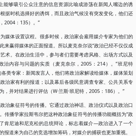
头上能够吸引公众注意的信息资源比喻成游荡在新闻人嘴边的诱
者根据时机选择好的诱饵，而且政治气候没有突发变化，他们还
004：135）。”
，为媒体设置议程。很多时候，政治家会雇用媒介专家为他们的
此来赢得媒体的正面报道。所以麦克奈尔说“政治已经不仅仅成
演艺术。在政治生活中，参与者们需要考虑风格、出场方式以及
治内容与问题的实质（麦克奈尔，2005：214）。”班尼特
的各类专家：新闻发言人，他们将政治家解读给媒体，媒体策划
对政治家有利的报道；以及幕后各级民意调查专家、公共关系专
并对结果进行评估（W·兰斯·班尼特，2005：186）。”
为政治象征符号的传播。它通过政治神话、政治仪式以及政治口
。传播学家拉斯韦尔把这种政治象征符号的传播功能概括为“政
直播了肯尼迪和尼克松的总统辩论，标志着媒介—政治进入了一个
的报道来为自己的竞选增加筹码，对媒介的捕获也更加重视。