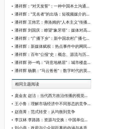
潘祥辉：“对天发誓”：一种中国本土沟通行为的传播社会学阐释
潘祥辉：“无名者”的出场：短视频媒介的历史社会学考察
潘祥辉 王炜艺：弗洛姆的“人本主义”传播思想及其启示
潘祥辉 刘国庆：瞭望“象牙塔”：媒体对高校舆论监督的一个新闻社会学研究
潘祥辉：“广播下乡”：新中国农村广播七十年变迁史
潘祥辉：新媒体赋权：热点事件中的网民参与
潘祥辉：百年“公报”史：概念、源流与历史演变
潘祥辉 孙一鸣：“诗意地栖居”：城市楼盘命名中的传播景观解读
潘祥辉 杨鹏：“马云爸爸”：数字时代的英雄崇拜与粉丝加冕
相同主题阅读
庞金友 赵洁：当代西方政治传播的视觉转向与民主困境
王小鲁：理解市场经济中不同形态的竞争与垄断
赵燕菁：范式转变：从均衡到竞争
李汉林 李路路：资源与交换：中国单位组织中的结构性依赖
刘小燕：政府与公众间距离的内涵与本质