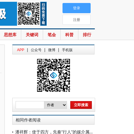
登录
注册
思想库
关键词
笔会
科普
排行
|
|
|
APP
公众号
微博
手机版
相同作者阅读
潘祥辉：使于四方，先秦“行人”的媒介属性及传播功能