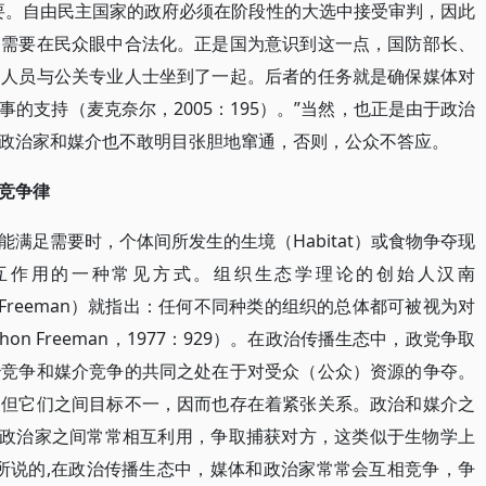
要。自由民主国家的政府必须在阶段性的大选中接受审判，因此
更需要在民众眼中合法化。正是国为意识到这一点，国防部长、
的人员与公关专业人士坐到了一起。后者的任务就是确保媒体对
的支持（麦克奈尔，2005：195）。”当然，也正是由于政治
政治家和媒介也不敢明目张胆地窜通，否则，公众不答应。
竞争律
满足需要时，个体间所发生的生境（Habitat）或食物争夺现
互作用的一种常见方式。组织生态学理论的创始人汉南
Jhon·Freeman）就指出：任何不同种类的组织的总体都可被视为对
nd Jhon Freeman，1977：929）。在政治传播生态中，政党争取
治竞争和媒介竞争的共同之处在于对受众（公众）资源的争夺。
。但它们之间目标不一，因而也存在着紧张关系。政治和媒介之
和政治家之间常常相互利用，争取捕获对方，这类似于生物学上
如论者所说的,在政治传播生态中，媒体和政治家常常会互相竞争，争