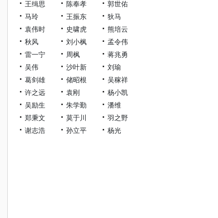
王缉思
陈奉孝
郭世佑
马玲
王振东
狄马
袁伟时
史啸虎
熊培云
秋风
刘小枫
孟令伟
雷一宁
周枫
蒋兆勇
吴伟
沙叶新
刘瑜
葛剑雄
储昭根
吴稼祥
许之远
袁刚
杨小凯
吴励生
朱学勤
潘维
郑秉文
莫于川
羽之野
谢志浩
孙立平
杨光