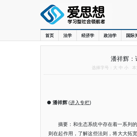
首页
法学
经济学
政治学
国际
潘祥辉：
选择字号：
大
中
小
本文
●
潘祥辉
(
进入专栏
)
摘要：和生态系统中存在着一系列
则在起作用，了解这些法则，将大大拓