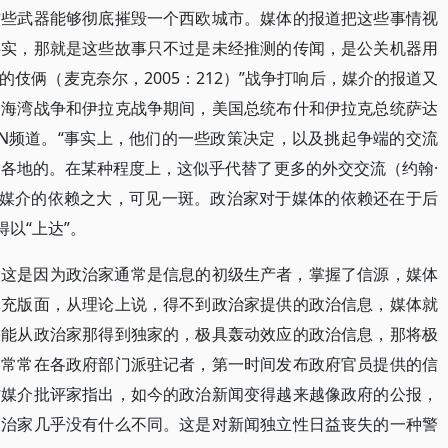
这些武器能够彻底摧毁一个西欧城市。媒体的报道把这些事情视
事实，那就是这些故事只不过是未经推测的传闻，是公关机器用
伎俩（麦克奈尔，2005：212）”战争打响后，媒介的报道又
。海湾战争和伊拉克战争期间，美国总统布什和伊拉克总统萨达
NN频道。“事实上，他们的一些政策决定，以及挑起争端的交流
界各地的。在某种程度上，这似乎代替了更多的外交交流（约翰·
家对媒介的依赖之大，可见一斑。政治家对于媒体的依赖还在于后
以“上达”。
。这是因为政治家通常是信息的初级生产者，掌握了信源，媒体
填充版面，从理论上说，得不到政治家提供的政治信息，媒体就
果能从政治家那得到独家的，极具轰动效应的政治信息，那将极
构常常在各政府部门派驻记者，第一时间发布政府官员提供的信
方媒介批评家指出，如今的政治新闻变得越来越像政府的公报，
政治家几乎没有什么不同。这是对新闻独立性日益丧失的一种警