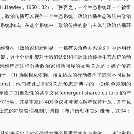
.Hawley，1950：32）。”换言之，一个生态系统即一个被组
看，政治传播可以视作一个生态系统。政治传播生态系统由政治
级系统构成。在这个系统中，政治传播的参与主体与政治传播环
列维奇在《政治家和新闻界：一篇有关角色关系论文》中运用社
框架，这个分析框架对于我们认识和把握政治传播生态系统的动
列维奇是这样分析政治家和新闻界的互动关系的：媒介传布
治传播来源自于：(1) 两组相互依赖、相互适应的行动者为了追求不同目标
ctions)，他们彼此之间的关系形态是典型的；(2)角色规制的
致了(3)自发性的共享文化(emergent shared culture )的产
何行动，其基本规则(4)对争议和冲突性解释保持开放，并有瓦
非正式的冲突管理机制所调控（布卢姆勒和古列维奇，2004：
架其实揭示出了政治传播中两个最重要的参与主体——政治家和