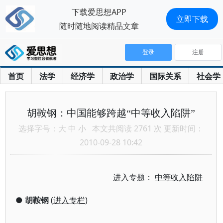
下载爱思想APP
立即下载
随时随地阅读精品文章
登录
注册
首页
法学
经济学
政治学
国际关系
社会学
胡鞍钢：中国能够跨越“中等收入陷阱”
选择字号：
大
中
小
本文共阅读 2761 次 更新时间：
2010-09-28 10:42
进入专题：
中等收入陷阱
●
胡鞍钢
(
进入专栏
)