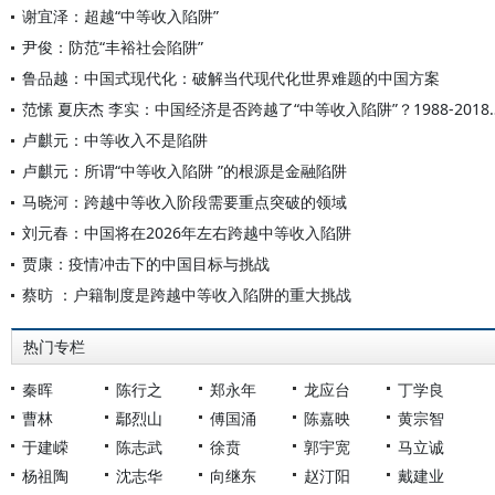
谢宜泽：超越“中等收入陷阱”
尹俊：防范“丰裕社会陷阱”
鲁品越：中国式现代化：破解当代现代化世界难题的中国方案
范愫 夏庆杰 李实：中国经济是否跨越了“中等
卢麒元：中等收入不是陷阱
卢麒元：所谓“中等收入陷阱 ”的根源是金融陷阱
马晓河：跨越中等收入阶段需要重点突破的领域
刘元春：中国将在2026年左右跨越中等收入陷阱
贾康：疫情冲击下的中国目标与挑战
蔡昉 ：户籍制度是跨越中等收入陷阱的重大挑战
热门专栏
秦晖
陈行之
郑永年
龙应台
丁学良
曹林
鄢烈山
傅国涌
陈嘉映
黄宗智
于建嵘
陈志武
徐贲
郭宇宽
马立诚
杨祖陶
沈志华
向继东
赵汀阳
戴建业