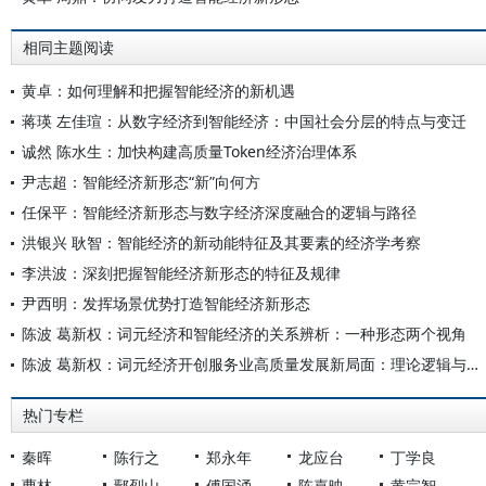
相同主题阅读
黄卓：如何理解和把握智能经济的新机遇
蒋瑛 左佳瑄：从数字经济到智能经济：中国社会分层的特点与变迁
诚然 陈水生：加快构建高质量Token经济治理体系
尹志超：智能经济新形态“新”向何方
任保平：智能经济新形态与数字经济深度融合的逻辑与路径
洪银兴 耿智：智能经济的新动能特征及其要素的经济学考察
李洪波：深刻把握智能经济新形态的特征及规律
尹西明：发挥场景优势打造智能经济新形态
陈波 葛新权：词元经济和智能经济的关系辨析：一种形态两个视角
陈波 葛新权：词元经济开创服务业高质量发展新局面：理论逻辑与实践路径
热门专栏
秦晖
陈行之
郑永年
龙应台
丁学良
曹林
鄢烈山
傅国涌
陈嘉映
黄宗智