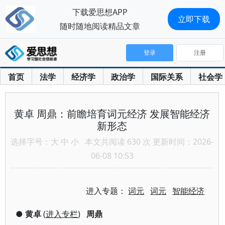
下载爱思想APP
立即下载
随时随地阅读精品文章
登录
注册
首页
法学
经济学
政治学
国际关系
社会学
黄卓 周鼎：前瞻培育词元经济 发展智能经济
新形态
选择字号：
大
中
小
本文共阅读 630 次 更新时间：2026-
06-08 10:53
进入专题：
词元
词元
智能经济
●
黄卓
(
进入专栏
)
周鼎