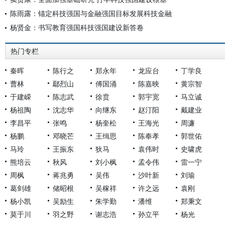
陈雨露：锚定科技强国与金融强国目标发展科技金融
杨贤金：书写教育强国科技强国建设新答卷
热门专栏
秦晖
陈行之
郑永年
龙应台
丁学良
曹林
鄢烈山
傅国涌
陈嘉映
黄宗智
于建嵘
陈志武
徐贲
郭宇宽
马立诚
杨祖陶
沈志华
向继东
赵汀阳
戴建业
李昌平
张鸣
杨奎松
王海光
周濂
杨鹏
邓晓芒
王缉思
陈奉孝
郭世佑
马玲
王振东
狄马
袁伟时
史啸虎
熊培云
秋风
刘小枫
孟令伟
雷一宁
周枫
蒋兆勇
吴伟
沙叶新
刘瑜
葛剑雄
储昭根
吴稼祥
许之远
袁刚
杨小凯
吴励生
朱学勤
潘维
郑秉文
莫于川
羽之野
谢志浩
孙立平
杨光