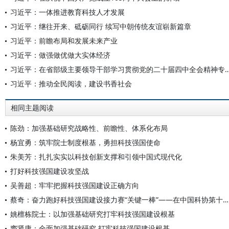
习近平：一体推进教育科技人才发展
习近平：继往开来、砥砺同行 续写中朝传统友谊崭新篇章
习近平：前瞻布局和发展未来产业
习近平：做强做优做大实体经济
习近平：在省部级主要领导干部学习贯彻党的二十届四中全会
习近平：推动全民阅读，建设书香社会
相同主题阅读
陈劲：加强基础研究战略性、前瞻性、体系化布局
杨宜勇：筑牢院士制度根基，勇担科技强国使命
朱美芳：扎扎实实以科技创新支撑和引领中国式现代化
打好科技强国建设攻坚战
吴善超：牢牢把握科技强国建设正确方向
蔡奇：奋力跑好科技强国建设接力赛“关键一棒”——在中国科协第十一次全国代表大会上的致词（2026年7月8日）
姚檀栋院士：以加强基础研究打牢科技强国建设根基
窦贤康：全面加强基础研究 打牢科技强国建设根基