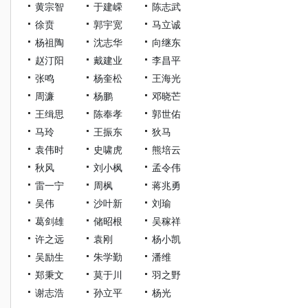
黄宗智
于建嵘
陈志武
徐贲
郭宇宽
马立诚
杨祖陶
沈志华
向继东
赵汀阳
戴建业
李昌平
张鸣
杨奎松
王海光
周濂
杨鹏
邓晓芒
王缉思
陈奉孝
郭世佑
马玲
王振东
狄马
袁伟时
史啸虎
熊培云
秋风
刘小枫
孟令伟
雷一宁
周枫
蒋兆勇
吴伟
沙叶新
刘瑜
葛剑雄
储昭根
吴稼祥
许之远
袁刚
杨小凯
吴励生
朱学勤
潘维
郑秉文
莫于川
羽之野
谢志浩
孙立平
杨光