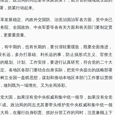
前推进。政治局的同志要带头真抓实干，就分管的领域或主政的
署，抓紧行动起来。
改革发展稳定、内政外交国防、治党治国治军各方面，党中央已
国务院、全国政协、中央军委等各有关方面和有关部门要制定贯
，更要重质量。
的，有中期的，也有长期的，要分清轻重缓急，既要全面推进，
眼长远，多办打基础、利长远的事，防止搞形式主义、官僚主
来的规划、计划、工作安排，要进行认真研究，符合党的二十大
制定。各地区各部门要结合自身实际，把党中央提出的战略部署
固树立全国一盘棋思想，谋划和推动本地区本部门工作要以贯彻
，做到既为一域增光、又为全局添彩。
大党大国，如果没有党中央权威和集中统一领导，如果没有全党
不成。政治局的同志尤其要带头维护党中央权威和集中统一领
全大局，在履行自身职责、抓好分管工作的同时，注意兼顾上下