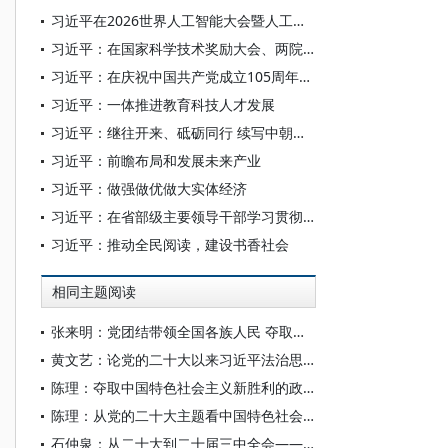
习近平在2026世界人工智能大会暨人工智能全球治理高级别会议开幕式上的主旨讲话（全文）
习近平：在国家科学技术奖励大会、两院院士大会、中国科协第十一次全国代表大会上的讲话
习近平：在庆祝中国共产党成立105周年大会上的讲话
习近平：一体推进教育科技人才发展
习近平：继往开来、砥砺同行 续写中朝传统友谊崭新篇章
习近平：前瞻布局和发展未来产业
习近平：做强做优做大实体经济
习近平：在省部级主要领导干部学习贯彻党的二十届四中全会精神专题研讨班上的讲话
习近平：推动全民阅读，建设书香社会
相同主题阅读
张来明：党团结带领全国各族人民 夺取中国特色社会主义新胜利的政治宣言和行动纲领
黄文艺：论党的二十大以来习近平法治思想的新发展
陈理：夺取中国特色社会主义新胜利的政治宣言和行动纲领
陈理：从党的二十大主题看中国特色社会主义的新发展
石仲泉：从二十大到二十届三中全会——中国式现代化思想的第二次升华