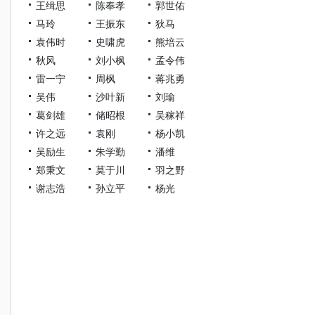
王缉思
陈奉孝
郭世佑
马玲
王振东
狄马
袁伟时
史啸虎
熊培云
秋风
刘小枫
孟令伟
雷一宁
周枫
蒋兆勇
吴伟
沙叶新
刘瑜
葛剑雄
储昭根
吴稼祥
许之远
袁刚
杨小凯
吴励生
朱学勤
潘维
郑秉文
莫于川
羽之野
谢志浩
孙立平
杨光