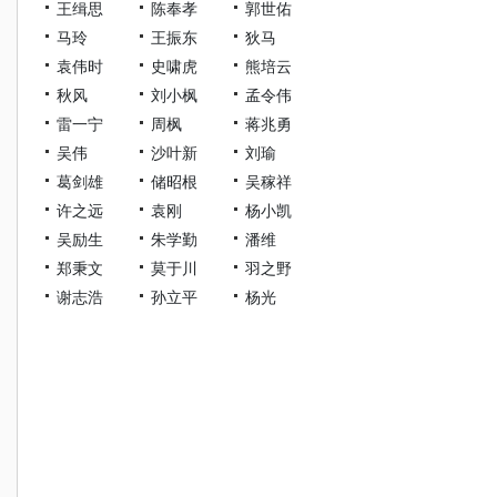
王缉思
陈奉孝
郭世佑
马玲
王振东
狄马
袁伟时
史啸虎
熊培云
秋风
刘小枫
孟令伟
雷一宁
周枫
蒋兆勇
吴伟
沙叶新
刘瑜
葛剑雄
储昭根
吴稼祥
许之远
袁刚
杨小凯
吴励生
朱学勤
潘维
郑秉文
莫于川
羽之野
谢志浩
孙立平
杨光