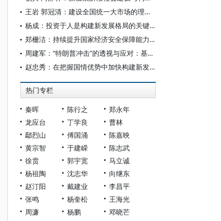
王岩 郭冠清：建设全国统一大市场的理论基础、历史演进和实践路径
杨成：投资于人是构建新发展格局的关键之举
郑栅洁：持续提升国家经济安全保障能力 以新安全格局保障新发展格局
周建军：“特朗普冲击”的透视与应对：基于新发展格局的视角
赵忠秀：在把握国情优势中加快构建新发展格局
热门专栏
秦晖
陈行之
郑永年
龙应台
丁学良
曹林
鄢烈山
傅国涌
陈嘉映
黄宗智
于建嵘
陈志武
徐贲
郭宇宽
马立诚
杨祖陶
沈志华
向继东
赵汀阳
戴建业
李昌平
张鸣
杨奎松
王海光
周濂
杨鹏
邓晓芒