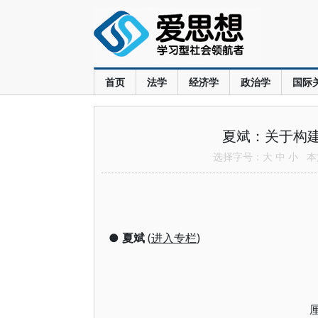
首页
法学
经济学
政治学
国际
夏斌：关于构建
选择字号：
大
中
小
本文
●
夏斌
(
进入专栏
)