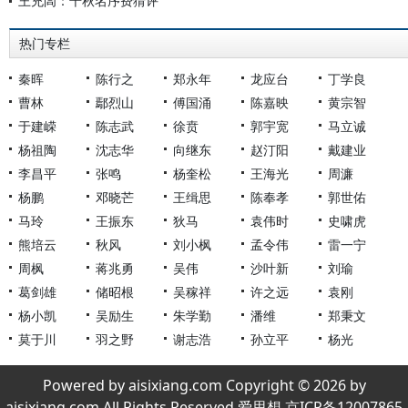
王充闾：千秋名序费猜评
热门专栏
秦晖
陈行之
郑永年
龙应台
丁学良
曹林
鄢烈山
傅国涌
陈嘉映
黄宗智
于建嵘
陈志武
徐贲
郭宇宽
马立诚
杨祖陶
沈志华
向继东
赵汀阳
戴建业
李昌平
张鸣
杨奎松
王海光
周濂
杨鹏
邓晓芒
王缉思
陈奉孝
郭世佑
马玲
王振东
狄马
袁伟时
史啸虎
熊培云
秋风
刘小枫
孟令伟
雷一宁
周枫
蒋兆勇
吴伟
沙叶新
刘瑜
葛剑雄
储昭根
吴稼祥
许之远
袁刚
杨小凯
吴励生
朱学勤
潘维
郑秉文
莫于川
羽之野
谢志浩
孙立平
杨光
Powered by aisixiang.com Copyright © 2026 by
aisixiang.com All Rights Reserved 爱思想 京ICP备12007865