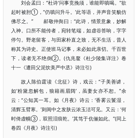
刘会孟曰：“杜诗‘问事竞挽须，谁能即嗔喝。’‘欲
起时被肘①，’‘仍嗔问升斗。’此等语，并声音笑貌仿
佛尽之。” 郝敬仲舆曰：“此诗，情景意象，妙解
入神。口所不能传者，宛转笔端，如虚谷答响，字字
停匀。野老留客，与田家朴直之致，无不生活，昔人
称其为诗史。正使班马记事，未必如此亲切。千百世
下，读者无不绝倒②。(仇兆鳌《杜少陵集详注》卷
十一《遭田父泥饮美严中丞》诗注引)
故人陈伯霆读《北征》诗，戏云：“子美善谑，
如‘粉黛忽解包，狼籍画眉阔’，虽妻女亦不恕。”余
云：“公知其一耳。如《月夜》诗云：‘香雾云鬟湿，
清辉玉臂寒。’则闺中之发肤云浓玉洁可见。又云：‘何
时倚虚幌③，双照泪痕乾。’其笃于伉俪如此。”(同上
卷四《月夜》诗注引)