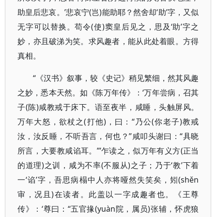
助皇后悲哀。’悲哀宁(岂)能助耶？然舍却‘助’字，又似
无字可以替换。苟令(使)窦皇后见之，思及‘助’字之
妙，亦且破涕为笑。求风趣者，能从此处着眼。方得
真相。
“《汉书》叙事，较《史记》稍见繁细，然其风趣
之妙，悉本天然。如《陈万年传》：‘万年尝病，召其
子(陈)咸教戒于床下。语至夜半，咸睡，头触屏风。
万年大怒，欲杖之(打他)，曰：“乃公(你老子)教戒
汝，汝反睡，不听吾言，何也？”咸叩头谢曰：“具晓
所言，大要教咸谄耳。”’乍读之，似万年有义方(正当
的道理)之训，咸为不率(不服从)之子；乃于‘教’下着
一‘谄’字，吾思病榻中人亦将哑然失笑矣，矧(shěn
审，况且)在读者。此盖以一字成趣者也。《王尊
传》：‘尊曰：“五官掾(yuàn院，属员)张辅，怀虎狼