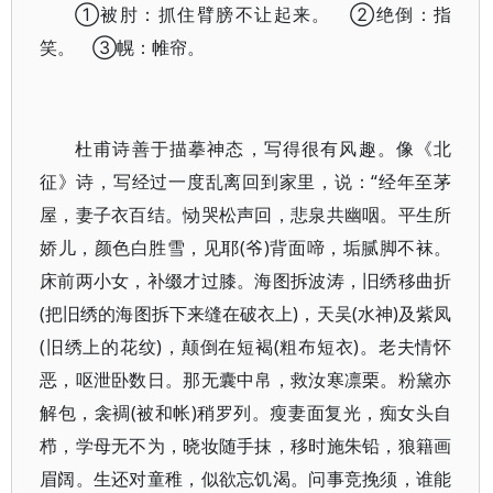
①被肘：抓住臂膀不让起来。 ②绝倒：指
笑。 ③幌：帷帘。
杜甫诗善于描摹神态，写得很有风趣。像《北
征》诗，写经过一度乱离回到家里，说：“经年至茅
屋，妻子衣百结。恸哭松声回，悲泉共幽咽。平生所
娇儿，颜色白胜雪，见耶(爷)背面啼，垢腻脚不袜。
床前两小女，补缀才过膝。海图拆波涛，旧绣移曲折
(把旧绣的海图拆下来缝在破衣上)，天吴(水神)及紫凤
(旧绣上的花纹)，颠倒在短褐(粗布短衣)。老夫情怀
恶，呕泄卧数日。那无囊中帛，救汝寒凛栗。粉黛亦
解包，衾裯(被和帐)稍罗列。瘦妻面复光，痴女头自
栉，学母无不为，晓妆随手抹，移时施朱铅，狼籍画
眉阔。生还对童稚，似欲忘饥渴。问事竞挽须，谁能