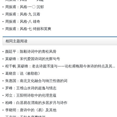
周振甫：风格·一〇 沉郁
周振甫：风格·九 沉着
周振甫：风格·八 雄奇
周振甫：风格·七 绮丽和英爽
相同主题阅读
颜廷平：陈毅诗词中的青松风骨
莫砺锋：宋代爱国诗词的光辉句号
程千帆 莫砺锋：老去诗篇浑漫与——论杜甫晚期今体诗的特点及其对宋人的影响
葛晓音：说《敕勒歌》
朱惠国：南北文化融合与纳兰性德的词
罗峰：王维山水诗的超逸与情志
邓立：王阳明诗歌中的伦理意蕴
柏峰：白居易在渭南的乡居岁月与诗作
李晓明：唐诗中的《易》及其他