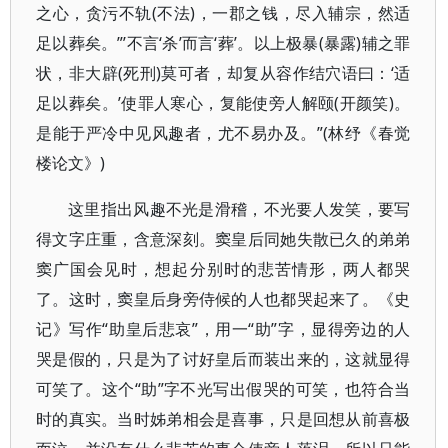
之心，贪污不轨(不法)，一郡之钱，尽入辅宗，然适
足以葬矣。”’不言‘杀’而言‘葬’。以上极暴(暴露)辅之罪
状，非大辟(死刑)莫可者，却复从容作结穴语曰：‘适
足以葬矣。’使罪人寒心，复能使旁人解颐(开颜笑)。
是能于严冷中见风趣者，尤不易办及。”(林纾《春觉
楼论文》)
这里指出风趣不光是滑稽，不光要人发笑，要写
得文字庄重，含意深刻。窦皇后同她失散已久的弟弟
窦广国会见时，想起分别时的悲苦情形，两人都哭
了。这时，窦皇后身旁侍候的人也都哭起来了。《史
记》写作“助皇后悲哀”，用一“助”字，显得旁边的人
哭是假的，只是为了讨好皇后而装出来的，这就显得
可笑了。这个“助”字不光写出假哭的可笑，也符合当
时的真实。当时姊弟相会是喜事，只是回想从前喜极