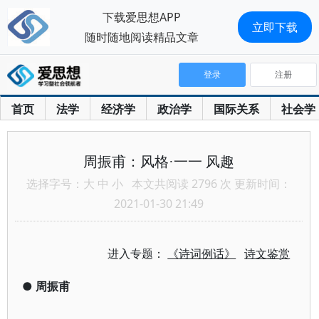
下载爱思想APP
立即下载
随时随地阅读精品文章
登录
注册
首页
法学
经济学
政治学
国际关系
社会学
周振甫：风格·一一 风趣
选择字号：
大
中
小
本文共阅读 2796 次 更新时间：
2021-01-30 21:49
进入专题：
《诗词例话》
诗文鉴赏
●
周振甫