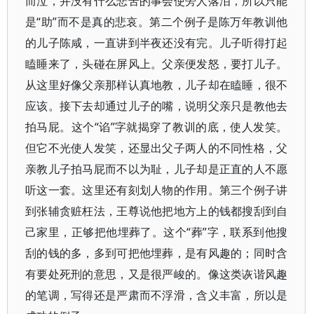
而泣，并没有什么悲苦的事会使旁人落泪，所以只能
是“助”而不是真的悲哀。第二个例子是陈万年教训他
的儿子陈咸，一直讲到半夜还没有完。儿子听得打起
瞌睡来了，头碰在屏风上。父亲便发怒，要打儿子。
从这里好像父亲那样认真地教，儿子却在瞌睡，很不
应该。接下去却通过儿子的嘴，说明父亲只是教他去
拍马屁。这个“谄”字就揭穿了教训的底，使人发笑。
但它不光使人发笑，还显出父子两人的不同性格，父
亲教儿子拍马屁而不以为耻，儿子却是正直的人不愿
听这一套。这里还有刻划人物的作用。第三个例子讲
到张辅贪赃枉法，王尊说他把地方上的钱都搜刮到自
己家里，正够把他埋葬了。这个“葬”字，联系到他搜
刮的钱的多，多到可把他埋葬，是有风趣的；同时含
有要处死刑的意思，又是很严峻的。像这类诙谐风趣
的笔调，写得还是严肃而不浮滑，含义丰富，所以是