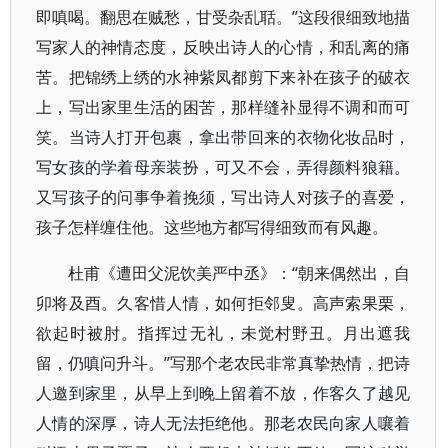
即嗔喝。翻思在贼愁，甘受杂乱聒。”这段很细致地描
写家人的神情态度，反映出诗人的心情，和乱离的痛
苦。把锦绣上绣的水神紫凤都剪下来补在孩子的破衣
上，写出家里生活的困苦，那样缝补显得不调和而可
笑。当诗人打开包裹，拿出带回来的衣物化妆品时，
写女孩的学着母亲装扮，可又不会，弄得颜料狼籍。
又写孩子的问事争着挽须，写出诗人对孩子的喜爱，
孩子怎样缠住他。这些地方都写得细致而有风趣。
杜甫《遭田父泥饮美严中丞》：“朝来偶然出，自
卯将及酉。久客惜人情，如何拒邻叟。高声索果栗，
欲起时被肘。指挥过无礼，未觉村野丑。月出遮我
留，仍嗔问升斗。”写那个老农民非常真挚热情，把诗
人邀到家里，从早上到晚上留着不放，作客久了越见
人情的深厚，诗人无法拒绝他。那老农民向家人嚷着