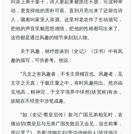
叫添上果子栗子，诗人要起来被抓住不放，写这种举
动，更觉得他的质朴可喜。直到月亮出来了还留住诗
人，嚷着叫家里人添酒。这里对老农作了生动描写，
把他的声音笑貌思想感情，把他的性格都写出来了。
这些都是通过风趣的细节来刻划人物。
关于风趣，林纾曾谈到《史记》《汉书》中有风
趣的描写，可供参考。他说：
“凡文之有风趣者，不专主滑稽言也。风趣者，见
文字之天真；于极庄重之中，有时风趣间出。然亦由
见地高，精神完，于文字境界中绰然(状宽裕)有余，
故能在不经意中涉笔成趣。
“如《史记·窦皇后传》叙与广国兄弟相见时，哀
痛迫切(窦皇后与兄弟广国失散后又会见，追念前事，
所以哭了)，忽着‘侍御左右(旁边侍候的人)皆伏地泣，