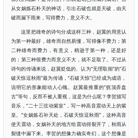
从女娲炼石朴天的神话，引出石破也就是天破，由天
破而漏下雨来，写得费力，意义不大。
这里把雄奇的诗句分成这样三种，赵翼的用意认
为第一种最好，雄奇而自然易懂，写得像不费力；第
二种雄奇而费力，有意义，稍逊于第一种，还是好
的；第三种很费力而意义不大，就不足取了。不过从
诗句的传诵来说，赵翼贬低的、认为“无理取闹”的“石
破天惊逗秋雨”最为传诵，“石破天惊”已经成为成语，
说明它的形象能动人心魄。赵翼最推重的“抚顶弄盘
古”等句，反而不被人重视，这是为什么呢？李贺描写
音乐，“二十三弦动紫皇”，写一种高音震动天上的紫
皇。“女娲炼石补天处，石破天惊逗秋雨”，这种高音
使天震动，女娲补天的地方给震动得裂开了，秋雨从
裂缝中漏下来。李贺的想像力确实奇幻，这个想像是