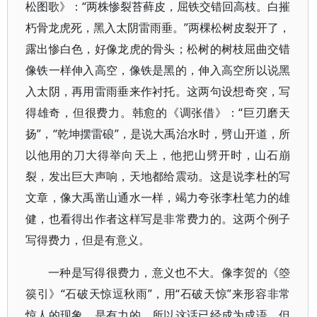
松图歌》：“两株惨裂苔藓皮，屈铁交错回高枝。白摧
朽骨龙虎死，黑入太阴雷雨垂。”两棵松树皮裂开了，
露出惨白色，好像龙虎的骨头；松树的树枝屈曲交错
像铁一样伸入高空，像铁是黑的，伸入高空所以说黑
入太阴，再用雷雨垂来作衬托。这两句设想奇突，写
得雄奇，但很费力。韩愈的《调张借》：“巨刃磨天
扬”，“乾坤摆雷硠”，是说大禹治水时，劈山开道，所
以他用的刀大得举向天上，他把山劈开时，山石崩
裂，发出巨大声响，天地都给震动。这是说李杜的写
文章，像大禹凿山通水一样，竭力夸张李杜笔力的雄
健，也看得出作者这样写是非常费力的。这两个例子
写得费力，但是有意义。
一种是写得很费力，意义也不大。像李贺的《箜
篌引》“石破天惊逗秋雨”，用“石破天惊”来形容非常
惊人的现象，是有力的，所以这话已经成为成语。但