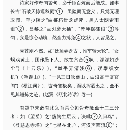
诗家好作奇句警句，必千锤百炼而后能成。如李
长吉“石破天惊逗秋雨”①，虽险而无意义，只觉无理
取闹。至少陵之“白摧朽骨龙虎死，黑入太阴雷雨
垂”②，昌黎之“巨刃磨天插”，“乾坤摆礌硠”③等
句，实是惊心动魄，然全力搏兔④之状，人皆见之。
青莲则不然。如“抚顶弄盘古，推车转天轮”。“女
蜗戏黄土，团作愚下人。散在六合⑤间，濛濛如沙
尘”(《上云乐》)。“举手弄清浅⑥，误攀织女
机”(《游泰山》)。“一风三日吹倒山，白浪高于瓦官
阁”(《横江词》)。皆奇警极矣，而以挥洒出之，全不
见其锤炼之迹。(赵翼《瓯北诗话》卷一)
有题中未必有此义而冥心刻骨奇险至十二三分
者：如《望岳》之“荡胸生层云，决眦⑦入归鸟”，
《登慈恩寺塔》之“七星在北户，河汉声西流⑧”；