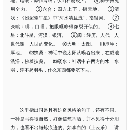
地。礌硠：原作雷硠，状山石崩裂声。 ④狮子搏兔
用全力。 ⑤六合：四方上下，指天地。 ⑥清
浅：《迢迢牵牛星》中“河水清且浅”，指银河。 ⑦
决眦：眦，目眶，把眼眶睁得像裂开似的。 ⑧七
星：北斗星。河汉，银河。 ⑨阅：经历。人代：人
世代谢，人世的变化。 ⑩大明：太阳。 ⑾厚坤：
厚地。 ⑿扶桑：神话中说太阳从暘谷出来，在咸池
洗浴，拂着扶桑。 ⒀弱水：神话中在西方的水，水
弱，浮不起羽毛，什么东西都要沉下去。
这里指出同是具有雄奇风格的句子，还有不同。
一种是写得很自然，好像信笔挥洒，并不见得十分用
力，也看不出锤炼痕迹的。如李白的《上云乐》，讲