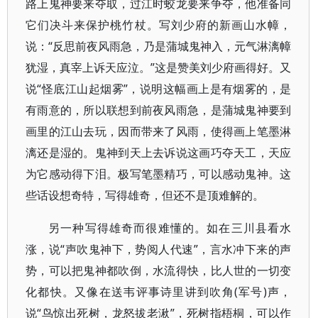
路上鬼神要来夺取，过江时蛟龙要来争夺，他准备同
它们决斗来保护桃竹杖。写刘少府的新画山水幛，
说：“反思前夜风雨急，乃是蒲城鬼神入，元气淋漓幛
犹湿，真宰上诉天应泣。”这是赞美刘少府画得好。又
说“怪底江山起烟雾”，说明这幅画上是有烟雾的，是
有雨意的，所以联想到前夜风雨急，是蒲城鬼神要到
画里的江山去玩，因而带来了风雨，使得画上笔墨淋
漓还是湿的。鬼神到天上去诉说这画巧夺天工，天应
为它感动得下泪。极写笔墨精巧，可以感动鬼神。这
些话设想奇特，写得雄奇，但还不是顶难解的。
另一种写得雄奇而很难懂的。如在三川县看水
涨，说“声吹鬼神下，势阅人代速”，言水冲下来的声
势，可以把鬼神都吹倒，水流得快，比人世的一切变
化都快。又像在送韦评事诗里讲到吹角(军号)声，
说“鸟惊出死树，龙怒拔老湫”，死树指梧桐，可以作