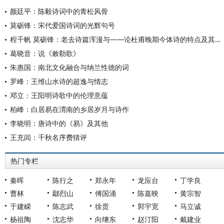
颜廷平：陈毅诗词中的青松风骨
莫砺锋：宋代爱国诗词的光辉句号
程千帆 莫砺锋：老去诗篇浑漫与——论杜甫晚期今体诗的特点及其对宋人的影响
葛晓音：说《敕勒歌》
朱惠国：南北文化融合与纳兰性德的词
罗峰：王维山水诗的超逸与情志
邓立：王阳明诗歌中的伦理意蕴
柏峰：白居易在渭南的乡居岁月与诗作
李晓明：唐诗中的《易》及其他
王充闾：千秋名序费猜评
热门专栏
秦晖
陈行之
郑永年
龙应台
丁学良
曹林
鄢烈山
傅国涌
陈嘉映
黄宗智
于建嵘
陈志武
徐贲
郭宇宽
马立诚
杨祖陶
沈志华
向继东
赵汀阳
戴建业