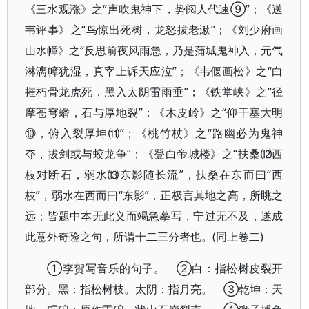
《三水观涨》之“声吹鬼神下，势阅人代速⑨”；《送
韦评事》之“鸟惊出死树，龙怒拔老湫”；《刘少府画
山水幛》之“反思前夜风雨急，乃是蒲城鬼神入，元气
淋漓幛犹湿，真宰上诉天应泣”；《韦偃画松》之“白
摧朽骨龙虎死，黑入太阴雷雨垂”；《铁堂峡》之“径
摩苍穹蟠，石与厚地裂”；《木皮岭》之“仰干塞大明
⑩，俯入裂厚坤⑾”；《桃竹杖》之“路幽必为鬼神
夺，拔剑或与蛟龙争”；《登白帝城楼》之“扶桑⑿西
枝对断石，弱水⒀东影随长流”，扶桑在东而曰“西
枝”，弱水在西而曰“东影”，正极言其地之高，所眺之
远；皆题中本无此义而竭急摹写，宁过无不及，遂成
此意外奇险之句，所谓十二三分者也。(同上卷二)
①李贺写音乐的句子。 ②白：指松树皮裂开
部分。黑：指松树枝。太阴：指月亮。 ③乾坤：天