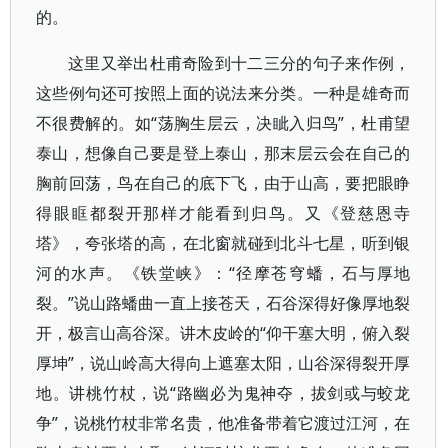
的。
这里又举出杜甫奇险到十二三分的句子来作例，
这些例句还可按照上面的说法来分类。一种是雄奇而
不很费解的。如“荡胸生层云，决眦入归鸟”，杜甫望
泰山，想像自己要是登上泰山，那末层云会在自己的
胸前回荡，鸟在自己的底下飞，由于山高，要把眼睁
得眼眶都裂开那样才能看到归鸟。又《登慈恩寺
塔》，夸张塔的高，在北窗就碰到北斗七星，听到银
河的水声。《铁堂峡》：“径摩苍穹蟠，石与厚地
裂。”说山路蟠曲一直上接苍天，石谷深得好像厚地裂
开，极言山高谷深。讲木皮岭的“仰干塞大明，俯入裂
厚坤”，说山岭高大得向上遮塞太阳，山谷深得裂开厚
地。讲桃竹杖，说“路幽必为鬼神夺，拔剑或与蛟龙
争”，说桃竹杖非常名贵，他准备带着它渡过江河，在