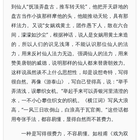
到仙人“抚顶弄盘古，推车转天轮”，他把开天辟地的
盘古当作小孩那样摩他的头，他能推动天轮，具有那
样法力。又说“女娲戏黄土，团作愚下人，散在六合
间，濛濛如沙尘”，根据神话，说人是女娲用黄土来造
的，所以人们的识见浅薄，不能认识那位仙人的法
力，用来反衬仙人法力无边。强调仙人的法力，用来
赞美唐朝的威德，说明那样的仙人都来替唐朝效力。
这样说虽然谈不上什么思想性，却是设想奇特，写得
很自然。再像《游泰山》，写自己登得高，说：“举手
弄清浅，误攀织女机。”举起手来可以弄银河里清澄的
水，一不小心攀住织女的织机。《横江词》写风大浪
高，“一风三日吹倒山，白浪高于瓦官阁。”这些话都
用夸张手法，都容易懂，显得自然而不甚费力。
一种是写得很费力，不容易懂。如桂甫《戏为双