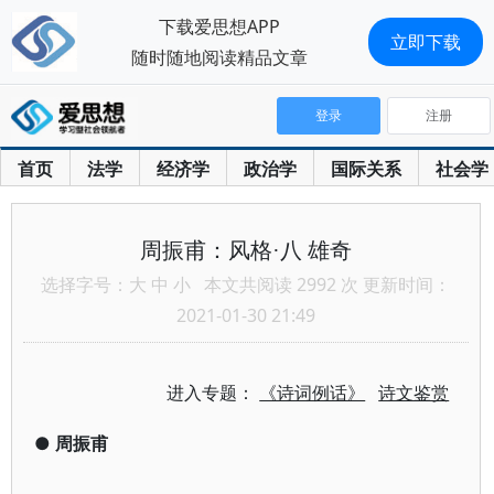
下载爱思想APP
立即下载
随时随地阅读精品文章
登录
注册
首页
法学
经济学
政治学
国际关系
社会学
周振甫：风格·八 雄奇
选择字号：
大
中
小
本文共阅读 2992 次 更新时间：
2021-01-30 21:49
进入专题：
《诗词例话》
诗文鉴赏
●
周振甫