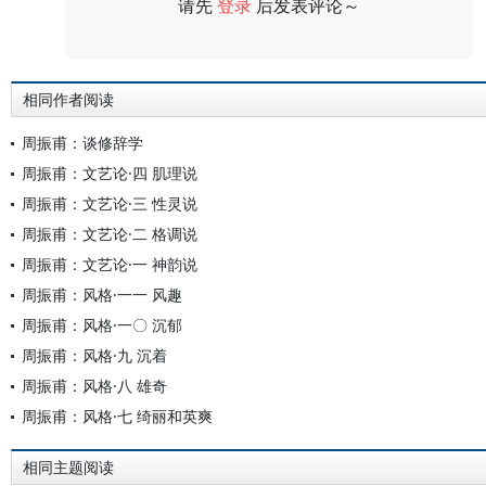
请先
登录
后发表评论～
评论
相同作者阅读
周振甫：谈修辞学
周振甫：文艺论·四 肌理说
周振甫：文艺论·三 性灵说
周振甫：文艺论·二 格调说
周振甫：文艺论·一 神韵说
周振甫：风格·一一 风趣
周振甫：风格·一〇 沉郁
周振甫：风格·九 沉着
周振甫：风格·八 雄奇
周振甫：风格·七 绮丽和英爽
相同主题阅读